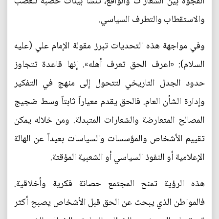
الفجوة بين الشعارات والواقع، تنشأ بيئات خصبة للغضب
والاستقطاب والتطرف السياسي.
وفي مواجهة هذه التحديات تبرز مقولة الإمام علي (عليه
السلام): «اعرف الحق تعرف أهله». إنها قاعدة تتجاوز
حدود الجدل التاريخي لتتحول إلى منهج في التفكير
وإدارة الشأن العام. فالحق يقدم معياراً ثابتاً وسط ضجيج
المصالح المتعارضة والشعارات المتبدلة. ومن خلاله يمكن
تقييم الأشخاص والمؤسسات والسياسات بعيداً عن الهالة
الإعلامية أو النفوذ السياسي أو الشعبية المؤقتة.
هذه الرؤية تمنح المجتمع حصانة فكرية وأخلاقية.
فالمواطن الذي يبحث عن الحق قبل الأشخاص يصبح أكثر