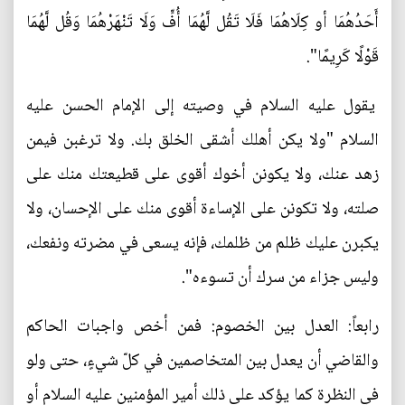
أَحَدُهُمَا أو كِلَاهُمَا فَلَا تَقُل لَّهُمَا أُفٍّ وَلَا تَنْهَرْهُمَا وَقُل لَّهُمَا
قَوْلًا كَرِيمًا".
يقول عليه السلام في وصيته إلى الإمام الحسن عليه
السلام "ولا يكن أهلك أشقى الخلق بك. ولا ترغبن فيمن
زهد عنك، ولا يكونن أخوك أقوى على قطيعتك منك على
صلته، ولا تكونن على الإساءة أقوى منك على الإحسان، ولا
يكبرن عليك ظلم من ظلمك، فإنه يسعى في مضرته ونفعك،
وليس جزاء من سرك أن تسوءه".
رابعاً: العدل بين الخصوم: فمن أخص واجبات الحاكم
والقاضي أن يعدل بين المتخاصمين في كلّ شيءٍ، حتى ولو
في النظرة كما يؤكد على ذلك أمير المؤمنين عليه السلام أو