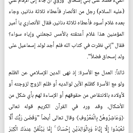
الفي‏ء فضلا على بني إسحاق" وروي أنّ جاء إلى الإمام علي
(عليه السلام) رجل من الأنصار فأعطاه ثلاثة دنانير، وجاء
بعده غلام أسود فأعطاه ثلاثة دنانير، فقال الأنصاري يا أمير
المؤمنين هذا غلام أعتقته بالأمس تجعلني وإياه سواء؟
فقال "إني نظرت في كتاب الله فلم أجد لولد إسماعيل على
ولد إسحاق فضلاً".
ثالثاً: العدل مع الأسرة: إذ نهى الدين الإسلامي عن الظلم
ولو مع الأسرة كظلم الأبن لوالديه أو ظلم الزوج لزوجته أو
لأولاده بالانتقاص من حقوقهم أو الإساءة لهم بأي شكل من
الأشكال، وقد ورد في القرآن الكريم قوله تعالى
﴿وَعَاشِرُوهُنَّ بِالْمَعْرُوفِ﴾ وقال تعالى أيضاً "وَقَضَىٰ رَبُّكَ أَلَّا
تَعْبُدُوا إِلَّا إِيَّاهُ وَبِالْوَالِدَيْنِ إِحْسَانًا ۚ إِمَّا يَبْلُغَنَّ عِندَكَ الْكِبَرَ