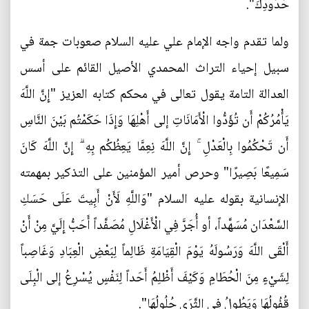
حُدُودِكَ".
ولما تقدم واجه الإمام علي عليه السلام صعوبات جمة في
سبيل إحياء التراث المحمدي الأصيل القائم على أسس
العدالة التامة يقول تعالى في محكم كتابه العزيز "إِنَّ اللَّهَ
يَأْمُرُكُمْ أَن تُؤَدُّوا الْأَمَانَاتِ إلى أَهْلِهَا وَإِذَا حَكَمْتُم بَيْنَ النَّاسِ
أَن تَحْكُمُوا بِالْعَدْلِ ۚ إِنَّ اللَّهَ نِعِمَّا يَعِظُكُم بِهِ ۗ إِنَّ اللَّهَ كَانَ
سَمِيعًا بَصِيرًا" وحرص أمير المؤمنين على التذكير بمهمته
الإنسانية بقوله عليه السلام "وَاللَّهِ لَأَنْ أَبِيتَ عَلَى حَسَكِ
السَّعْدَان مُسَهَّداً، أو أُجَرَّ فِي الْأَغْلَالِ مُصَفَّداً أَحَبُّ إِلَيَّ مِنْ أَنْ
أَلْقَى اللَّهَ وَرَسُولَهُ يَوْمَ الْقِيَامَةِ ظَالِماً لِبَعْضِ الْعِبَادِ وَغَاصِباً
لِشَيْ‏ءٍ مِنَ الْحُطَامِ وَكَيْفَ أَظْلِمُ أَحَداً لِنَفْسٍ يُسْرِعُ إلى الْبِلَى
قُفُولُهَا وَيَطُولُ فِي الثَّرَى حُلُولُهَا".