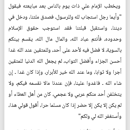
ويخطب الإمام علي ذات يوم بالناس بعد مبايعته فيقول
"وأيما رجل استجاب لله وللرسول، فصدق ملتنا، ودخل في
ديننا، واستقبل قبلتنا فقد استوجب حقوق الإسلام
وحدوده، فأنتم عباد الله، والمال مال الله، يقسم بينكم
بالسوية، لا فضل فيه لأحد على أحد، وللمتقين عند الله غدا
أحسن الجزاء وأفضل الثواب، لم يجعل الله الدنيا للمتقين
أجرا ولا ثوابا، وما عند الله خير للأبرار، وإذا كان غدا ـ إن
شاء الله ـ فاغدوا علينا، فإن عندنا مالا نقسمه فيكم، ولا
يتخلفن أحد منكم عربي ولا عجمي، كان من أهل العطاء أو
لم يكن إلا يكن إلا حضر إذا كان مسلما حرا، أقول قولي هذا،
وأستغفر الله لي ولكم"