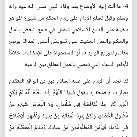
4- ما آلت إليه الأوضاع بعد وفاة النبي صلى الله عيه واله
وسلم وقبل تسلم الإمام علي زمام الحكم من شيوع ظواهر
دخيلة على الدين الاسلامي تتمثل في طمع البعض بالمال
والحكم والعمل الحثيث على تقويض أسس العدالة بوضع
معايير لتوزيع الواردات أو الاستحواذ على الإمكانيات خلافاً
لأوامر السماء التي تقضي بالعدل المطلق بين الرعية.
لذا نجد أن الإمام علي عليه السلام عبر عن الواقع المتقدم
بعبارات واضحة إذ يقول فيها "اللَّهُمَّ إِنَّكَ تَعْلَمُ أَنَّهُ لَمْ يَكُنِ
الَّذِي كَانَ مِنَّا مُنَافَسَةً فِي سُلْطَانٍ، وَلَا الْتِمَاسَ شَيْ‏ءٍ مِنْ
فُضُولِ الْحُطَامِ، وَلَكِنْ لِنَرِدَ الْمَعَالِمَ مِنْ دِينِكَ وَنُظْهِرَ الْإِصْلَاحَ
فِي بِلَادِكَ فَيَأْمَنَ الْمَظْلُومُونَ مِنْ عِبَادِكَ وَتُقَامَ الْمُعَطَّلَةُ مِنْ