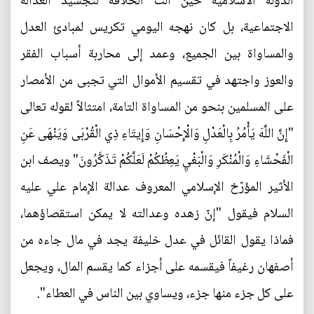
الدولة الاسلامية حين آلت الخلافة لتجسيد العدالة
الاجتماعية، بل كان نهجه اليومي تكريس لمبادئ العدل
والمساواة بين الجميع، وعمد إلى محاربة أسباب الفقر
والعوز واجتهد في تقسيم الأموال التي تجبى من الأمصار
على المسلمين بنحو من المساواة التامة، امتثالاً لقوله تعالى
"إِنَّ اللَّهَ يَأْمُرُ بِالْعَدْلِ وَالْإِحْسَانِ وَإِيتَاءِ ذِي الْقُرْبَى وَيَنْهَى عَنِ
الْفَحْشَاءِ وَالْمُنْكَرِ وَالْبَغْيِ يَعِظُكُمْ لَعَلَّكُمْ تَذَكَّرُونَ" ويصف ابن
الأثير المؤرّخ الإسلامي المعروف عدالة الإمام علي عليه
السلام فيقول "إنّ زهده وعدالته لا يمكن استقصاؤهما،
فماذا يقول القائل في عدل خليفة يجد في مال جاءه من
أصفهان رغيفاً فيقسمه على أجزاء كما يقسم المال، ويجعل
على كل جزء منها جزء، ويساوي بين الناس في العطاء".