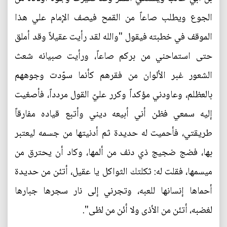
الجوع ويطلب صاعاً من القمح فيصف الإمام علي هذا
الموقف في خطبته فيقول "والله لقد رأيت عقيلاً وقد أملق
حتى استماحني من بركم صاعاً، ورأيت صبيانه شعث
الشعور غبر الألوان من فقرهم كأنما سوّدت وجوههم
بالعظلم، وعاودني مؤكداً وكرر عليّ القول مردداً، فأصغيت
إليه سمعي فظن أني أبيعه ديني وأتبع قياده مفارقاً
طريقتي، فأحميت له حديدة ثم أدنيتها من جسمه ليعتبر
بها، فضج ضجيج ذي دنف من ألمها، وكاد أن يحترق من
ميسمها، فقلت له: ثكلتك الثواكل يا عقيل، أتئن من حديدة
أحماها إنسانها للعبه، وتجرني إلى نار سجرها جبارها
لغضبه، أتئن من الأذى ولا أئن من لظى".