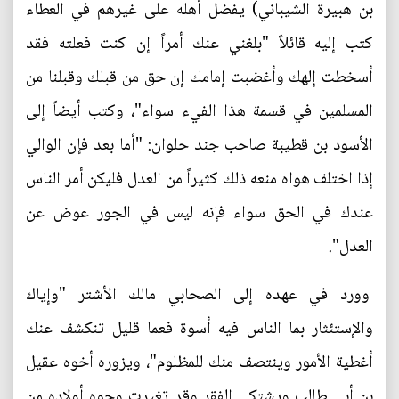
بن هبيرة الشيباني) يفضل أهله على غيرهم في العطاء
كتب إليه قائلاً "بلغني عنك أمراً إن كنت فعلته فقد
أسخطت إلهك وأغضبت إمامك إن حق من قبلك وقبلنا من
المسلمين في قسمة هذا الفيء سواء"، وكتب أيضاً إلى
الأسود بن قطيبة صاحب جند حلوان: "أما بعد فإن الوالي
إذا اختلف هواه منعه ذلك كثيراً من العدل فليكن أمر الناس
عندك في الحق سواء فإنه ليس في الجور عوض عن
العدل".
وورد في عهده إلى الصحابي مالك الأشتر "وإياك
والإستئثار بما الناس فيه أسوة فعما قليل تنكشف عنك
أغطية الأمور وينتصف منك للمظلوم"، ويزوره أخوه عقيل
بن أبي طالب ويشتكي الفقر وقد تغيرت وجوه أولاده من