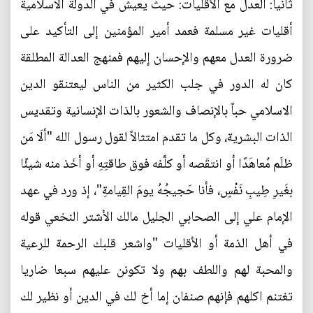
ثانياً: العدل مع الأقليات: حيث يعيش في الدولة الاسلامية
أقليات غير مسلمة فعمد أمير المؤمنين إلى التأكيد على
ضرورة العدل معهم والإحسان إليهم فمنهج العدالة المطلقة
كان له الدور في جلب الكثير من الناس ليعتنقو الدين
الاسلامي حباً بالإنصاف والشعور بالذات الإنسانية وتقديس
الذات البشرية، وكل ما تقدم امتثالاً لقول رسول الله "ألَا مَن
ظلَم مُعاهَدًا أو انتقَصه أو كلَّفه فوق طاقتِهِ أو أخَذ منه شيئًا
بغَيرِ طِيبِ نَفْسٍ، فأنا حَجيجُهُ يومَ القِيامةِ"، إذ ورد في عهد
الإمام علي إلى الصحابي الجليل مالك الأشتر النخعي قوله
في أهل الذمة أو الأقليات "واشعر قلبك الرحمة للرعية
والمحبة لهم واللطف بهم ولا تكونن عليهم سبعا ضاريا
تغتنم اكلهم فإنهم صنفان إما أخ لك في الدين أو نظير لك