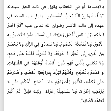
بالابتسامة أو في الخطاب يقول في ذلك الحق سبحانه
"وَأَقْسِطُوا إِنَّ اللَّهَ يُحِبُّ الْمُقْسِطِينَ" يقول عليه السلام في
عهده إلى مالك الأشتر رضوان الله تعالى عليه "ثُمَّ اخْتَرْ
لِلْحُكْمِ بَيْنَ النَّاسِ أَفْضَلَ رَعِيَّتِكَ فِي نَفْسِكَ، مِمَّنْ لاَ تَضِيقُ بِهِ
الْأُمُورُ، وَلاَ تُمَحِّكُهُ الْخُصُومُ، وَلاَ يَتَمادَى فِي الزَّلَّةِ، وَلاَ يَحْصَرُ
مِنَ الْفَيْءِ إِلَى الْحَقِّ إذَا عَرَفَهُ، وَلاَ تُشْرِفُ نَفْسُهُ عَلَى طَمَعٍ،
وَلاَ يَكْتَفِي بِأَدْنَى فَهْمٍ دُونَ أَقصَاهُ أَوْقَفَهُمْ فِي الشُّبُهَاتِ،
وَآخَذَهُمْ بِالْحُجَجِ، وَأَقَلَّهُمْ تَبَرُّماً بِمُرَاجَعَةِ الْخَصْمِ، وَأَصْبَرَهُمْ
عَلَى تَكَشُّفِ الْأُمُورِ وَأَصْرَمَهُمْ عِنْدَ اتِّضَاحِ الْحُكْمِ، مِمَّنْ لاَ
يَزْدَهِيهِ إطْرَاءٌ، وَلاَ يَسْتَمِيلُهُ إِغْرَاءٌ، أُولئِكَ قَلِيلٌ. ثُمَّ أَكْثِرْ
تَعَاهُدَ قَضَائِهِ".