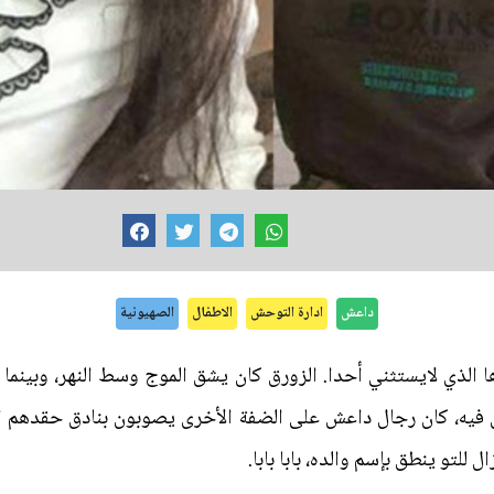
داعش
ادارة التوحش
الاطفال
الصهيونية
لذي لايستثني أحدا. الزورق كان يشق الموج وسط النهر، وبينما ك
ن فيه، كان رجال داعش على الضفة الأخرى يصوبون بنادق حقدهم ال
للتو ينطق بإسم والده، بابا بابا.