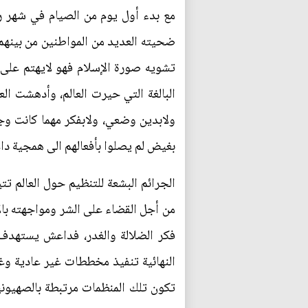
مع بدء أول يوم من الصيام في شهر رم
ضحيته العديد من المواطنين من بينهم 
تشويه صورة الإسلام فهو لايهتم على ال
البالغة التي حيرت العالم، وأدهشت ال
ولابدين وضعي، ولابفكر مهما كانت وج
بغيض لم يصلوا بأفعالهم الى همجية داع
الجرائم البشعة للتنظيم حول العالم ت
من أجل القضاء على الشر ومواجهته بال
فكر الضلالة والغدر، فداعش يستهدف 
النهائية تنفيذ مخططات غير عادية وغي
تكون تلك المنظمات مرتبطة بالصهيونية