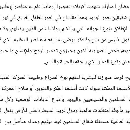
ضان المبارك، شهدت كربلاء تفجيرا إرهابيا قام به عناصر إرهابي
شقيقين بعمر الورود وهما مقاربان في العمر للطفل الغريق في نهر
إطلاق بنوع الجرائم التي يرتكبها، ولا بالناس الذين يقتلهم، ولا
عقول، فليس من دين ولافكر يرضى بما يفعله عناصر التنظيم الذي ل
هته، فحتى الصهاينة الذين يجيزون تدمير الروح والإنسان والحيو
ش ونوع الدمار الذي يلحقه بالحياة والناس.
تيح فرصا متوازنة للبشرية لتفهم نوع الصراع وطبيعة المعركة المقب
أسلحة الممكنة سواء كانت أسلحة الفكر والتنوير، أو سلاح المعركة 
المسلمين والمسيحيين واليهود واتباع الديانات الوضعية وكل م
ر مألوفة لمنظمات عالمية ودول تريد السيطرة على الأرض بفعل ال
 العالمية مستغلة شقاق المسلمين فيما بينهم وعداء متأصل بين ال