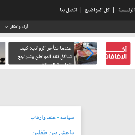
الرئيسية
|
كل المواضيع
|
اتصل بنا
آراء وافكار
س
النسبية.. حين
عندما تتأخر الرواتب: كيف
لباطل
تتآكل ثقة المواطن وتتراجع
إنتاجية الدولة؟
سياسة
-
عنف وارهاب
داعش بين طفلين