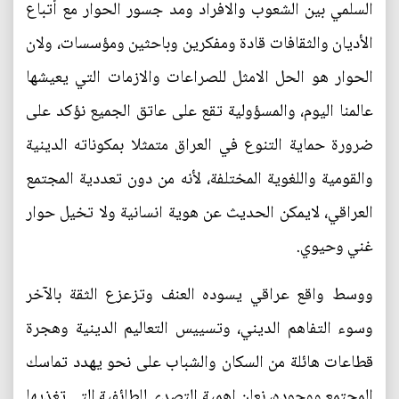
السلمي بين الشعوب والافراد ومد جسور الحوار مع أتباع
الأديان والثقافات قادة ومفكرين وباحثين ومؤسسات، ولان
الحوار هو الحل الامثل للصراعات والازمات التي يعيشها
عالمنا اليوم، والمسؤولية تقع على عاتق الجميع نؤكد على
ضرورة حماية التنوع في العراق متمثلا بمكوناته الدينية
والقومية واللغوية المختلفة، لأنه من دون تعددية المجتمع
العراقي، لايمكن الحديث عن هوية انسانية ولا تخيل حوار
غني وحيوي.
ووسط واقع عراقي يسوده العنف وتزعزع الثقة بالآخر
وسوء التفاهم الديني، وتسييس التعاليم الدينية وهجرة
قطاعات هائلة من السكان والشباب على نحو يهدد تماسك
المجتمع ووجوده، نعلن اهمية التصدي للطائفية التي تغذيها