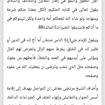
اجل التطور والنمو في إطار التعاون والتكاتف والسلام،
يقول تعالى في كتابه الحكيم: (لكل جعلنا منكم شرعة
ومنهاجا ولو شاء الله لجعلكم أمة واحدة ولكن ليبلوكم في
ما آتاكم فاستبقوا الخيرات) المائدة48.
ويقول الإمام علي(ع): الناس صنفان أما أخ لك في الدين أو
نظير لك في الخلق، يفرط منهم الزلل وتعرض لهم العلل
ويؤتى على أيديهم في العمد والخطأ، فأعطهم من عفوك
وصفحك مثل الذي تحب وترضى ان يعطيك الله من عفوه
وصفحه.
وأضاف الشيخ مرتضى معاش: ان التواصل يهدف إلى إقامة
أسس الحوار والتعايش وإنهاء العنف في الصراعات الدائمة،