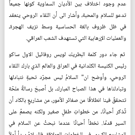
عدم وجود اختلاف بين الأديان السماوية كونها جميعاً
تدعو للسلام والمحبة، وأشار الى أن اللقاء الروحي ينعقد
في ظل ظروف بالغة الحساسية وسط نزيف الهجرة،
والعمليات الإرهابية التي تستهدف الشعب العراقي.
ثم جاء دور كلمة البطريك لويس روفائيل الاول ساكو
رئيس الكنيسة الكلدانية في العراق والعالم الذي بارك اللقاء
الروحي، وأوضح ان" السلامُ ليس مجرّد تحيةٍ نتبادلها
وتبادلناها في هذا الصباح المبارك، بل أصبحَ رسالةً ملحّة
تتحققُ فينا انطلاقًا من صغائر الأمور، من مشاريعٍ بالكاد أن
تُذكر أحيانًا، من خطواتِ طفلٍ صغير ولكنه يصممُ على
السير قدمًا. نخطأ أحيانًا عندما نبحثُ عن السلام في
المشاريع الكبرى، في الخطوات العملاقة، فالسلامُ يبدأ أولاً