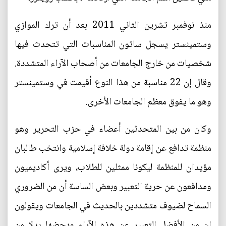
منذ نوفمبر تشرين الثاني 2011 بعد أن ترك الموازي
وستمينستر يسجل ساتون المناسبات التي تتحدث فيها
شخصيات من خارج الجامعات من أصحاب الآراء المتشددة.
وقال إن 22 مناسبة من هذا النوع أقيمت في وستمينستر
وهو ما يفوق معظم الجامعات الأخرى.
وكان من بين المتحدثين أعضاء في حزب التحرير وهو
منظمة تدافع عن إقامة دولة خلافة إسلامية وانتخب طالبان
مؤيدان للمنظمة ليكونا ممثلين للطلاب، ويرى أكاديميون
ومدافعون عن حرية التعبير وبعض الساسة أن من الضروري
السماح لضيوف متشددين بالحديث في الجامعات ويقولون
إن من الأفضل التعبير عن هذه الآراء ودحضها بدلا من