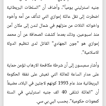
جنيه استرليني يومياً"، وأضاف أن "السلطات البريطانية
اضطرت إلى نقل عائلة إموازي التي تتألف من أمه وأخوه
واخواته الثلاث من منزلهم في شمال لندن إلى مكان آمن
منذ اسبوعين، وذلك بعدما كشفت الصحافة عن أن محمد
إموازي هو "جون الجهادي" القاتل لدى تنظيم الدولة
الاسلامية".
وأشار سمبسون إلى أن شرطة مكافحة الارهاب تؤمن حماية
على مدار الساعة للعائلة التي تعيش على نفقة الحكومة
البريطانية منذ عام 1993 كونهم لاجئين في البلاد، مضيفاً
أن "العائلة تتلقى 40 الف جنيه استرليني في السنة
كمعونات حكومية". بحسب البي بي سي.