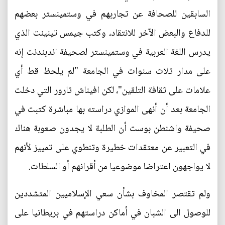
السابقين للصحافة عن تجاربهم في وستمينستر بعضهم
للدفاع والبعض الآخر للانتقاد، وكتب جيمس تينينت الذي
يدرس اللغة العربية في وستمينستر لصحيفة اندبندنت إنه
على مدار ثلاث سنوات في الجامعة "لم يلحظ قط أي
علامات على ثقافة التلقين"، لكن افيناش ثارور التي دخلت
الجامعة بعد أن أنهى الموازي دراسته بها مباشرة كتبت في
صحيفة واشنطن بوست أن الطلبة لا يجدون صعوبة هناك
في التعبير عن معتقدات خطيرة وتنطوي على تمييز لأنهم
لا يواجهون اعتراضا موضوعيا من أقرانهم أو السلطات.
ولم تقتصر المخاوف بشأن سعي الإسلاميين المتشددين
للوصول الى الشبان في أماكن دراستهم في بريطانيا على