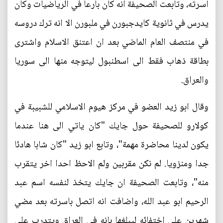
اسرته، وتابعت الصحيفة انه كان بارعا في الرياضيات وكان
يدرس في ثانوية كايدجبورن في ملبورن الا انه ترك دروسه
في منتصف العام الماضي بعد ان اعتنق الاسلام واشترى
بطاقة ذهاب فقط الى اسطنبول ليتوجه منها الى سوريا
والعراق.
وقال ابو زيد العضو في مركز هيوم الاسلامي للشبيبة في
كولارو للصحيفة حول جايك "كان ياتي الى هنا عندما
يكون لدينا محاضرة مهمة"، وتابع ابو زيد "كان شابا هادئا
جدا ومنزويا. لم نكن مقربين ولم الاحظ احدا اخر يتقرب
منه"، وتابعت الصحيفة ان جايك يتخذ لنفسه اسم عبد
الرحيم ابو عبد الله، واضافت انه اتصل باسرته بعد مضي
شهرين على اختفائه ليبلغها بانه في العراق ويتدرب على