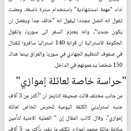
اداء "مهمة استشهادية" باستخدام سترة ناسفة، ومضت
تقول انه اتصل مجددا ليقول انه "خائف جدا ويفضل ان
يكون جنديا"، وانه يعتزم السفر الى سوريا، وتقول
الحكومة الاسترالية ان قرابة 140 استراليا سافروا للقتال
في صفوف التنظيم الجهادي في سوريا والعراق بينما هناك
150 شخصا يدعمونهم في الداخل.
"حراسة خاصة لعائلة إموازي"
من جانب مختلف قالت صحيفة التايمز ان "أكثر من 5 آلاف
جنيه استرليني الكلفة اليومية للحرس الخاص لعائلة
إموازي"، وقال كاتب المقال إن " العملية الامنية لتأمين
سلامة عائلة محمد إموازي تكلف ما يقدر بأكثر من 5 آلاف