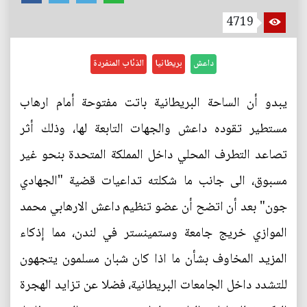
4719
داعش
بريطانيا
الذئاب المنفردة
يبدو أن الساحة البريطانية باتت مفتوحة أمام ارهاب
مستطير تقوده داعش والجهات التابعة لها، وذلك أثر
تصاعد التطرف المحلي داخل المملكة المتحدة بنحو غير
مسبوق، الى جانب ما شكلته تداعيات قضية "الجهادي
جون" بعد أن اتضح أن عضو تنظيم داعش الارهابي محمد
الموازي خريج جامعة وستمينستر في لندن، مما إذكاء
المزيد المخاوف بشأن ما اذا كان شبان مسلمون يتجهون
للتشدد داخل الجامعات البريطانية، فضلا عن تزايد الهجرة