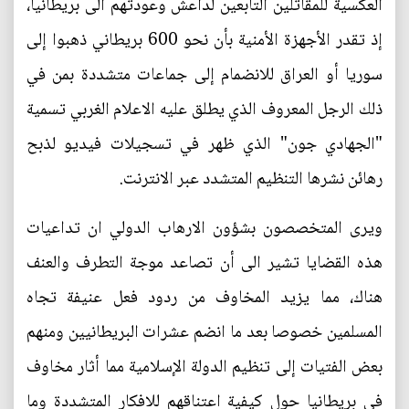
العكسية للمقاتلين التابعين لداعش وعودتهم الى بريطانيا،
إذ تقدر الأجهزة الأمنية بأن نحو 600 بريطاني ذهبوا إلى
سوريا أو العراق للانضمام إلى جماعات متشددة بمن في
ذلك الرجل المعروف الذي يطلق عليه الاعلام الغربي تسمية
"الجهادي جون" الذي ظهر في تسجيلات فيديو لذبح
رهائن نشرها التنظيم المتشدد عبر الانترنت.
ويرى المتخصصون بشؤون الارهاب الدولي ان تداعيات
هذه القضايا تشير الى أن تصاعد موجة التطرف والعنف
هناك، مما يزيد المخاوف من ردود فعل عنيفة تجاه
المسلمين خصوصا بعد ما انضم عشرات البريطانيين ومنهم
بعض الفتيات إلى تنظيم الدولة الإسلامية مما أثار مخاوف
في بريطانيا حول كيفية اعتناقهم للافكار المتشددة وما