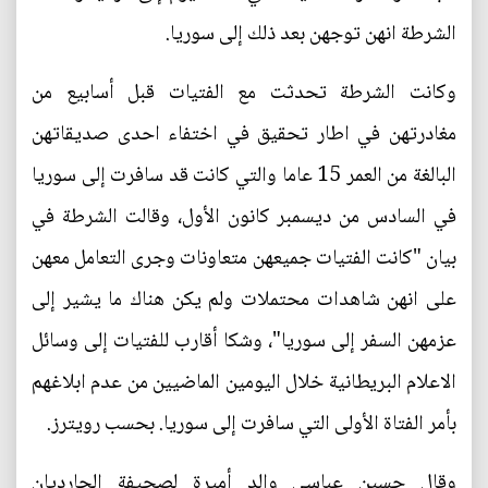
الشرطة انهن توجهن بعد ذلك إلى سوريا.
وكانت الشرطة تحدثت مع الفتيات قبل أسابيع من
مغادرتهن في اطار تحقيق في اختفاء احدى صديقاتهن
البالغة من العمر 15 عاما والتي كانت قد سافرت إلى سوريا
في السادس من ديسمبر كانون الأول، وقالت الشرطة في
بيان "كانت الفتيات جميعهن متعاونات وجرى التعامل معهن
على انهن شاهدات محتملات ولم يكن هناك ما يشير إلى
عزمهن السفر إلى سوريا"، وشكا أقارب للفتيات إلى وسائل
الاعلام البريطانية خلال اليومين الماضيين من عدم ابلاغهم
بأمر الفتاة الأولى التي سافرت إلى سوريا. بحسب رويترز.
وقال حسين عباسي والد أميرة لصحيفة الجارديان