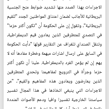
الاجراءات بهذا الصدد منها تشديد ضوابط منح الجنسية
البريطانية للأجانب لضمان اعتناق المواطنين الجدد "للقيم
البريطانية"، وتقول إن على الحكومة أن "تكون أكثر حزما"
في التصدي للمتطرفين الذين يعادون قيم الديمقراطية،
وتنقل الصنداي تلغراف عن التقارير قولها "دأبت الحكومة
في السابق على ارسال اشارات مبهمة وخطرة مفادها أنه لا
يهم إن لم يؤمن الفرد بالديمقراطية. علينا أن نكون أكثر
حزما وجرأة في الترويج لمفاهيمنا وتحدي المتطرفين
الذين يعارضون ويعادون هذه المفاهيم والقيم"، "من
الاجراءات التي ينبغي اتخاذها في هذا المجال تفسير
سياستنا الخارجية تفسيرا وافيا ودعم الأصوات المنددة