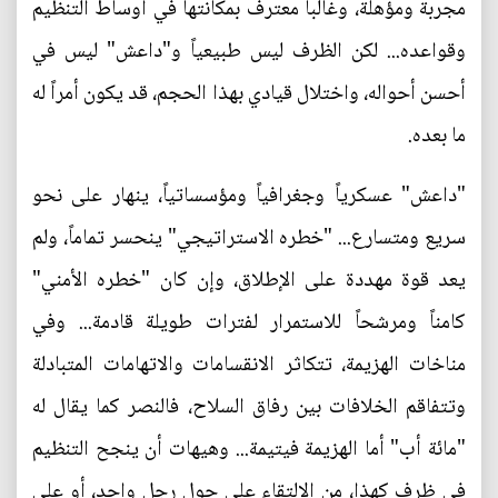
مجربة ومؤهلة، وغالباً معترف بمكانتها في أوساط التنظيم
وقواعده... لكن الظرف ليس طبيعياً و"داعش" ليس في
أحسن أحواله، واختلال قيادي بهذا الحجم، قد يكون أمراً له
ما بعده.
"داعش" عسكرياً وجغرافياً ومؤسساتياً، ينهار على نحو
سريع ومتسارع... "خطره الاستراتيجي" ينحسر تماماً، ولم
يعد قوة مهددة على الإطلاق، وإن كان "خطره الأمني"
كامناً ومرشحاً للاستمرار لفترات طويلة قادمة... وفي
مناخات الهزيمة، تتكاثر الانقسامات والاتهامات المتبادلة
وتتفاقم الخلافات بين رفاق السلاح، فالنصر كما يقال له
"مائة أب" أما الهزيمة فيتيمة... وهيهات أن ينجح التنظيم
في ظرف كهذا، من الالتقاء على حول رجل واحد، أو على