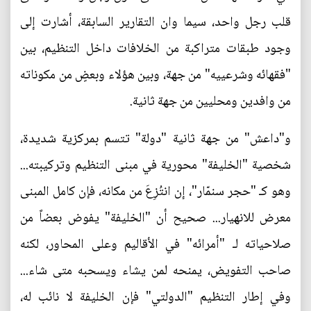
قلب رجل واحد، سيما وان التقارير السابقة، أشارت إلى
وجود طبقات متراكبة من الخلافات داخل التنظيم، بين
"فقهائه وشرعييه" من جهة، وبين هؤلاء وبعضٍ من مكوناته
من وافدين ومحليين من جهة ثانية.
و"داعش" من جهة ثانية "دولة" تتسم بمركزية شديدة،
شخصية "الخليفة" محورية في مبنى التنظيم وتركيبته...
وهو كـ "حجر سنمّار"، إن انتُزِعَ من مكانه، فإن كامل المبنى
معرض للانهيار... صحيح أن "الخليفة" يفوض بعضاً من
صلاحياته لـ "أمرائه" في الأقاليم وعلى المحاور، لكنه
صاحب التفويض، يمنحه لمن يشاء ويسحبه متى شاء...
وفي إطار التنظيم "الدولتي" فإن الخليفة لا نائب له،