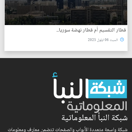
قطار التقسيم أم قطار نهضة سوريا..
السبت 06 ايلول 2025
شبكة النبأ المعلوماتية
شبكة واسعة متعددة الأبواب والصفحات تتضمن معارف ومعلومات