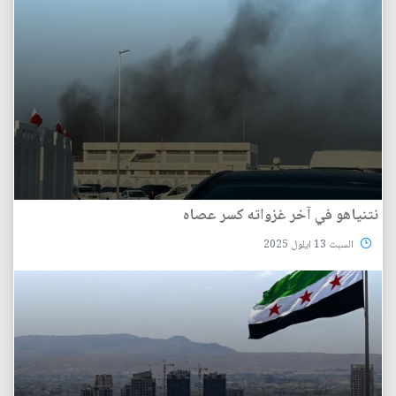
نتنياهو في آخر غزواته كسر عصاه
السبت 13 ايلول 2025