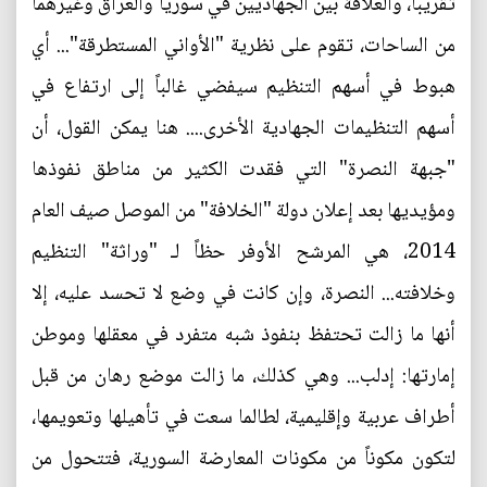
تقريباً، والعلاقة بين الجهاديين في سوريا والعراق وغيرهما
من الساحات، تقوم على نظرية "الأواني المستطرقة"... أي
هبوط في أسهم التنظيم سيفضي غالباً إلى ارتفاع في
أسهم التنظيمات الجهادية الأخرى.... هنا يمكن القول، أن
"جبهة النصرة" التي فقدت الكثير من مناطق نفوذها
ومؤيديها بعد إعلان دولة "الخلافة" من الموصل صيف العام
2014، هي المرشح الأوفر حظاً لـ "وراثة" التنظيم
وخلافته... النصرة، وإن كانت في وضع لا تحسد عليه، إلا
أنها ما زالت تحتفظ بنفوذ شبه متفرد في معقلها وموطن
إمارتها: إدلب... وهي كذلك، ما زالت موضع رهان من قبل
أطراف عربية وإقليمية، لطالما سعت في تأهيلها وتعويمها،
لتكون مكوناً من مكونات المعارضة السورية، فتتحول من