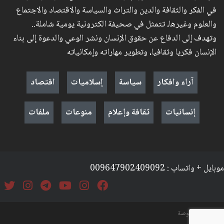
في الفكر والثقافة والدين والتراث والسياسة والاقتصاد والاجتماع
والعلوم وغيرها، تتمثل في صحيفة الكترونية يومية شاملة..
وتهدف إلى الدفاع عن حقوق الإنسان ونشر الوعي والدعوة إلى بناء
الإنسان فكريا وثقافيا، وتطوير مهاراته وإمكانياته
آراء وافكار
سياسة
إسلاميات
اقتصاد
إنسانيات
ثقافة وإعلام
منوعات
ملفات
موبايل + واتساب : 009647902409092
السياسة والخصوصة