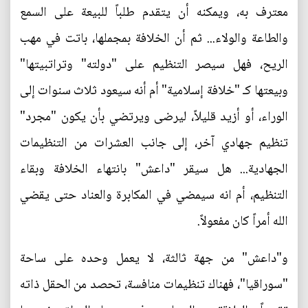
معترف به، ويمكنه أن يتقدم طلباً للبيعة على السمع
والطاعة والولاء... ثم أن الخلافة بمجملها، باتت في مهب
الريح، فهل سيصر التنظيم على "دولته" وتراتبيتها"
وبيعتها كـ "خلافة إسلامية" أم أنه سيعود ثلاث سنوات إلى
الوراء، أو أزيد قليلاً، ليرضى ويرتضي بأن يكون "مجرد"
تنظيم جهادي آخر، إلى جانب العشرات من التنظيمات
الجهادية... هل سيقر "داعش" بانتهاء الخلافة وبقاء
التنظيم، أم انه سيمضي في المكابرة والعناد حتى يقضي
الله أمراً كان مفعولاً.
و"داعش" من جهة ثالثة، لا يعمل وحده على ساحة
"سوراقيا"، فهناك تنظيمات منافسة، تحصد من الحقل ذاته