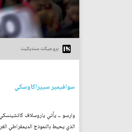
بروجيكت سنديكيت
سوافيمير سييراكاوسكي
وارسو ــ يأتي ياروسلاف كاتشينسكي، ز
الذي يحيط بالنموذج الديمقراطي الغرب