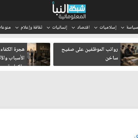
ياسة
إسلاميات
اقتصاد
إنسانيات
ثقافة وإعلام
منوعا
رواتب الموظفين على صفيح
هجرة الكفاءا
ساخن
الأسباب والآث
والإدارية
ي