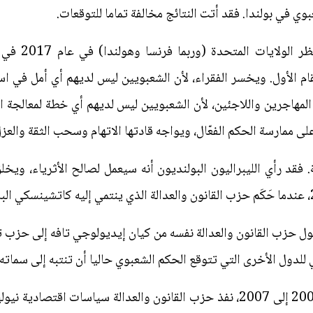
بوي في بولندا. فقد أتت النتائج مخالفة تماما للتوقعات.
تتلخص الرؤية 
قام الأول. ويخسر الفقراء، لأن الشعبويين ليس لديهم أي أمل في ا
لمهاجرين واللاجئين، لأن الشعبويين ليس لديهم أي خطة لمعالجة ال
لى ممارسة الحكم الفعّال، ويواجه قادتها الاتهام وسحب الثقة والعزل
قد رأي الليبراليون البولنديون أنه سيعمل لصالح الأثرياء، ويخ
حول حزب القانون والعدالة نفسه من كيان إيديولوجي تافه إلى حزب
للدول الأخرى التي تتوقع الحكم الشعبوي حاليا أن تنتبه إلى سماته 
"لا للنيوليبرالية". في الفترة من عام 2005 إلى 2007، نفذ حزب القانون والعدالة 