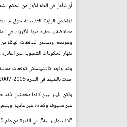
أن نتأمل في العام الأول من الحكم الشع
متناقضة يستفيد منها الأثرياء في الم
وعودهم. وتستمر التدفقات الهائلة من ا
تنهار الحكومات الشعبوية غير القادرة ع
وقد واجه كاتشينسكي توقعات مماثلة. ف
حدث بالضبط في الفترة 2005-2007، عندما حَكَم حزب القانون والعدالة الذي ينتمي إليه كاتشينسكي البلاد آخر مرة.
ولكن الليبراليين كانوا مخطئين. فقد 
غير مسبوقة وكفاءة غير عادية. وينبغي 