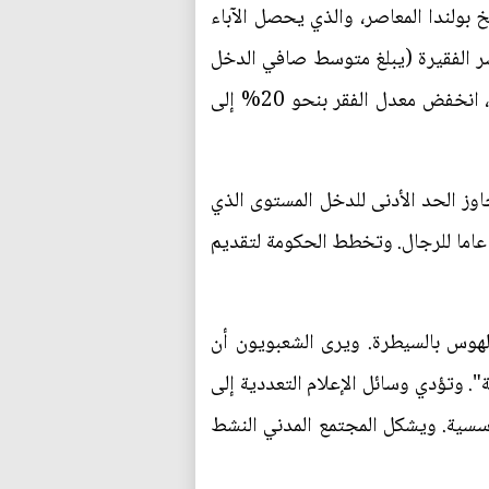
خ بولندا المعاصر، والذي يحصل الآباء
ال في الأسر الفقيرة (يبلغ متوسط صافي الدخل
الشهري نحو 2900 زولتي، وإن كان أكثر من ثلثي البولنديين يكسبون أقل من هذا المبلغ). ونتيجة لهذا، انخفض معدل الفقر بنحو 20% إلى
كومة الأدوية بالمجان للأشخاص فوق سن 75 عاما. والآن يتجاوز الحد الأدنى للدخل المستوى الذي
نت النقابات العمالية تطالب به. كما تم خفض سن التقاعد من 67 عاما للجنسين إلى 60 عاما للنساء و65 عاما للرجال. وتخطط الحكومة لتقديم
بالهوس بالسيطرة. ويرى الشعبويون أن
". وتؤدي وسائل الإعلام التعددية إلى
ؤسسية. ويشكل المجتمع المدني النشط