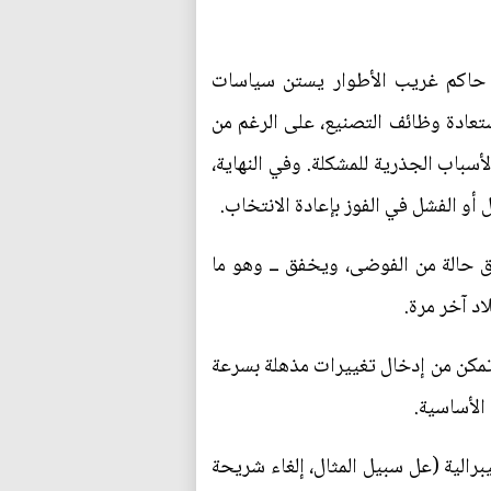
التقليدية حول ما ينتظر الولايات المتحدة (وربما فرنسا وهولندا) في عام 2017 في حاكم غريب الأطوار يستن سياسات
ستعادة وظائف التصنيع، على الرغم من
أسباب الجذرية للمشكلة. وفي النهاية،
 أو الفشل في الفوز بإعادة الانتخاب.
لق حالة من الفوضى، ويخفق ــ وهو ما
 تمكن من إدخال تغييرات مذهلة بسرعة
الأساسية.
سياسات اقتصادية نيوليبرالية (عل سبيل المثال، إلغاء شريحة