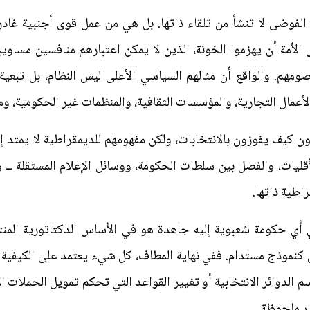
لفوضى لا تنشأ من تلقاء ذاتها. بل هي من عمل قوى أجنبية غادرة
لأمة أن يهزموا الخونة، الذين لا يمكن اعتبارهم منافسين مساوين 
مهم. والواقع أن مثالهم السياسي الأعلى ليس النظام، بل تبعية
أعمال التجارية، والمؤسسات الثقافية، والمنظمات غير الحكومية، وما
يون كيف يفوزون بالانتخابات، ولكن مفهومهم للديمقراطية لا يمتد إ
يات، والفصل بين سلطات الحكومة، ووسائل الإعلام المستقلة ــ وك
راطية ذاتها.
 أي حكومة شعبوية إليه جاهدة هو في الأساس الدكتاتورية المنت
ل كنموذج مستدام. ففي نهاية المطاف، كل شيء يعتمد على الكيفية ا
 الدوائر الانتخابية أو تغيير القواعد التي تحكم تمويل الحملات ال
ير ملحوظة.