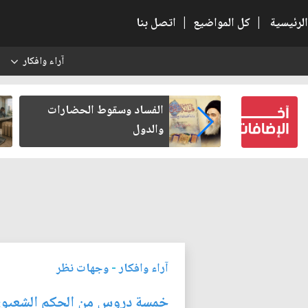
الرئيسية
|
كل المواضيع
|
اتصل بنا
آراء وافكار
س
بعين كتب لنفسه
الفساد وسقوط الحضارات
والدول
آراء وافكار
-
وجهات نظر
خمسة دروس من الحكم الشعبو