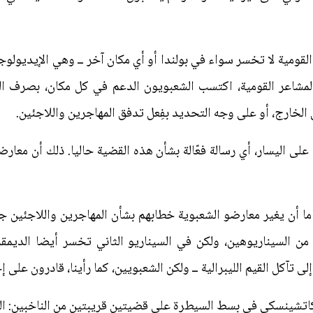
القومية لا تخسر سواء في بولندا أو أي مكان آخر ــ وهي الإيديولو
المشاعر القومية، اكتسب الشعبويون الدعم في كل مكان، بصرف الن
الخارج، أو على وجه التحديد بفِعل تدفق المهاجرين واللاجئين.
لى اليسار، أي رسالة فعّالة بشأن هذه القضية حاليا. ذلك أن معارض
إما أن يغير معارضو الشعبوية خطابهم بشأن المهاجرين واللاجئين ج
ن السيناريوهين، ولكن في السيناريو الثاني تخسر أيضا الديمقر
 تآكل القيم الليبرالية ــ ولكن الشعبويين، كما رأينا، قادرون على
كاتشينسكي في بسط السيطرة على قضيتين قريبتين من الناخبين: الت