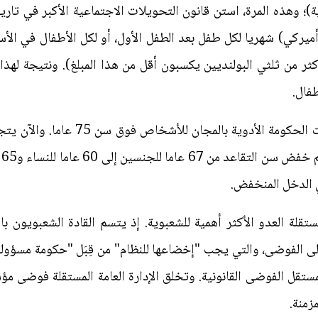
)؛ وهذه المرة، استن قانون التحويلات الاجتماعية الأكبر في تاري
لى 500 زولتي (120 دولار أميركي) شهريا لكل طفل بعد الطفل الأول، أو لكل الأطف
والقائمة تطول: ففي عام 2016، قدمت الح
كا
 الدخل المنخفض.
مستقلة العدو الأكثر أهمية للشعبوية. إذ يتسم القادة الشعبويون 
إلى الفوضى، والتي يجب "إخضاعها للنظام" من قِبَل "حكومة مسؤولة
مستقل الفوضى القانونية. وتخلق الإدارة العامة المستقلة فوضى م
زمنة.