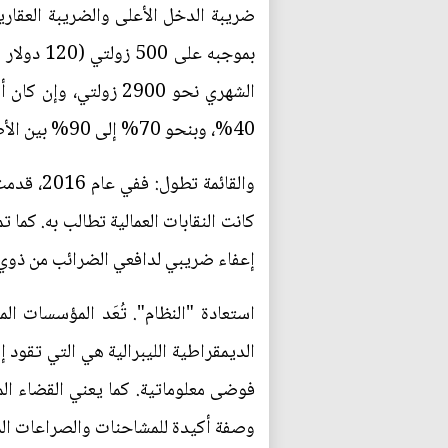
ضريبة الدخل الأعلى والضريبة العقارية
بموجبه ع
40%، وبنحو 70% إلى 90% بين الأطفال.
إعفاء ضريبي لدافعي الضرائب من ذوي
استعادة "النظام". تُعَد المؤسسات ال
الديمقراطية الليبرالية هي التي تقود 
فوضى معلوماتية. كما يعني القضاء ال
وصفة أكيدة للمشاحنات والصراعات الم