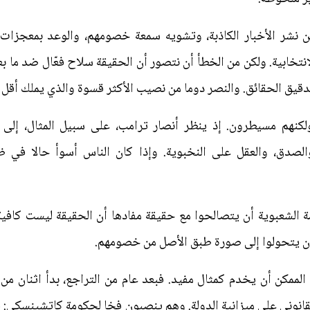
 نشر الأخبار الكاذبة، وتشويه سمعة خصومهم، والوعد بمعجزات ت
نتخابية. ولكن من الخطأ أن نتصور أن الحقيقة سلاح فعّال ضد ما بعد
قيق الحقائق. والنصر دوما من نصيب الأكثر قسوة والذي يملك أقل 
لكنهم مسيطرون. إذ ينظر أنصار ترامب، على سبيل المثال، إلى الب
لصدق، والعقل على النخبوية. وإذا كان الناس أسوأ حالا في ظل 
ة الشعبوية أن يتصالحوا مع حقيقة مفادها أن الحقيقة ليست كافي
 أن يتحولوا إلى صورة طبق الأصل من خصومهم.
 الممكن أن يخدم كمثال مفيد. فبعد عام من التراجع، بدأ اثنان 
انوني على ميزانية الدولة. وهم ينصبون فخا لحكومة كاتشينسكي: فإم