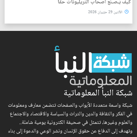
كيف يُـصـنَع أصحاب التريليونات حقا
الأثنين 29 حزيران 2026
شبكة النبأ المعلوماتية
شبكة واسعة متعددة الأبواب والصفحات تتضمن معارف ومعلومات
في الفكر والثقافة والدين والتراث والسياسة والاقتصاد والاجتماع
والعلوم وغيرها، تتمثل في صحيفة الكترونية يومية شاملة..
وتهدف إلى الدفاع عن حقوق الإنسان ونشر الوعي والدعوة إلى بناء