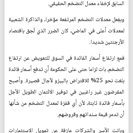
السابق لإخفاء معدل التضخم الحقيقي.
وبفِعل معدلات التضخم المرتفعة مؤخرا، والذاكرة الشعبية
لمعدلات أعلى في الماضي، كان الضرر الذي لَحِق باقتصاد
الأرجنتين شديدا.
فمع ارتفاع أسعار الفائدة في السوق للتعويض عن ارتفاع
التضخم، بات لزاما حتى على الحكومة أن تدفع أسعار فائدة
بلغت نحو 25% للاقتراض بالبيزو لآجال قصيرة. وأصبح
المقرضون غير راغبين في توفير الائتمان الطويل الأجل
بأسعار فائدة ثابتة، لأن أي قفزة لمعدل التضخم من شأنها
أن تدمر قيمة سنداتهم وقروضهم.
وباتت الأسر والشركات عازفة عن تمويل الاستثمارات