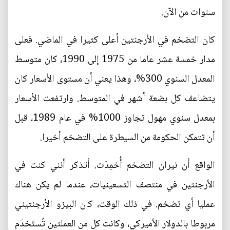
سنوات من الآن.
كان التضخم في الأرجنتين أعلى كثيرا في الماضي. فعلى
مدار خمسة عشر عاما من 1975 إلى 1990، كان متوسط
المعدل السنوي 300%، وهذا يعني أن مستوى الأسعار كان
يتضاعف كل بضعة أشهر في المتوسط. وارتفعت الأسعار
بمعدل سنوي مهول تجاوز 1000% في عام 1989، قبل
أن تتمكن الحكومة من السيطرة على التضخم أخيرا.
الواقع أن نيران التضخم أُخمِدَت. أتذكر أنني كنت في
الأرجنتين في منتصف التسعينيات، عندما لم يكن هناك
عمليا أي تضخم. في ذلك الوقت، كان البيزو الأرجنتيني
مربوطا بالدولار الأميركي، وكانت كل من العملتين تُستَخدَم