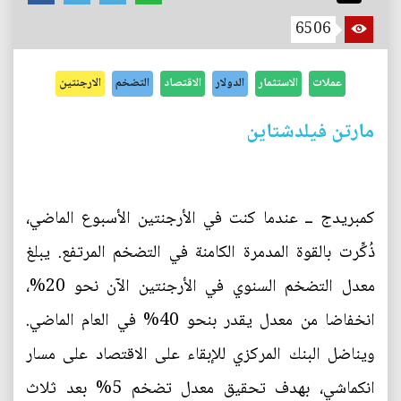
6506
عملات
الاستثمار
الدولار
الاقتصاد
التضخم
الارجنتين
مارتن فيلدشتاين
كمبريدج ــ عندما كنت في الأرجنتين الأسبوع الماضي،
ذُكِّرت بالقوة المدمرة الكامنة في التضخم المرتفع. يبلغ
معدل التضخم السنوي في الأرجنتين الآن نحو 20%،
انخفاضا من معدل يقدر بنحو 40% في العام الماضي.
ويناضل البنك المركزي للإبقاء على الاقتصاد على مسار
انكماشي، بهدف تحقيق معدل تضخم 5% بعد ثلاث