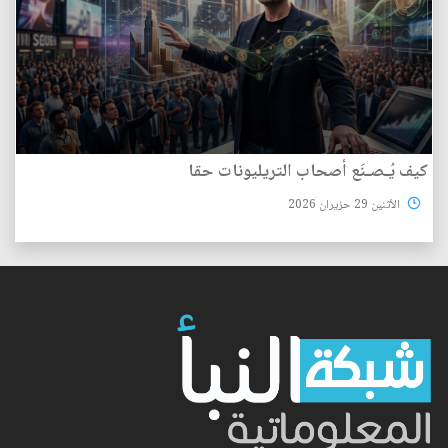
كيف يُـصـنَع أصحاب التريليونات حقا
الأثنين 29 حزيران 2026