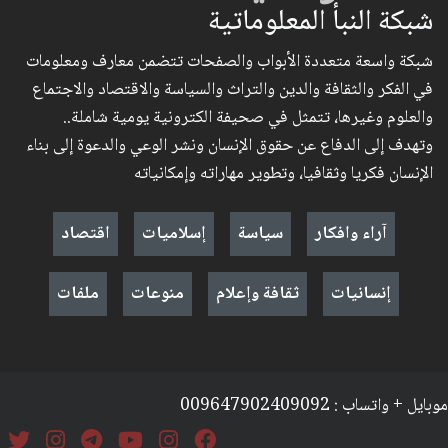
شبكة النبأ المعلوماتية
شبكة واسعة متعددة الأبواب والصفحات تتضمن معارف ومعلومات
في الفكر والثقافة والدين والتراث والسياسة والاقتصاد والاجتماع
والعلوم وغيرها، تتمثل في صحيفة الكترونية يومية شاملة..
وتهدف إلى الدفاع عن حقوق الإنسان ونشر الوعي والدعوة إلى بناء
الإنسان فكريا وثقافيا، وتطوير مهاراته وإمكانياته
آراء وافكار
سياسة
إسلاميات
اقتصاد
إنسانيات
ثقافة وإعلام
منوعات
ملفات
موبايل + واتساب : 009647902409092