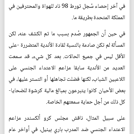
في آخر إحصاء سُجل تورط 98 ناد للهواة والمحترفين في
المملكة المتحدة بطريقة ما.
في حين أن الجمهور صُدم بسبب ما تم الكشف عنه، لكن
المسألة لم تكن صادمة بالنسبة لقادة الأندية المتضررة -على
الأقل ليس في جميع الحالات. بعد كل شيء، قد سمعت
العديد من الأندية سابقا مزاعم الاعتداء الجنسي على
اللاعبين الشباب، لكنها فضلت تجاهلها أو التستر عليها، في
بعض الأحيان كانوا يتبرعون بمبالغ مالية كرشوة للضحايا-
كل ذلك من أجل حماية سمعتهم الخاصة.
على سبيل المثال، ناقش مجلس كرو ألكسندر مزاعم
الاعتداء الجنسي ضد المدرب باري بينيل، في أواخر عام