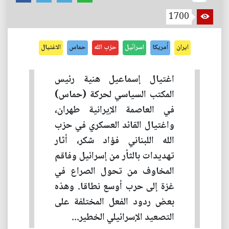
1700
ايران
أمريكا
اسرائيل
حزب الله
حماس
الاغتيال
اغتيال إسماعيل هنية رئيس
المكتب السياسي لحركة (حماس)
في العاصمة الإيرانية طهران،
واغتيال القائد العسكري في حزب
الله اللبناني فؤاد شكر، أثار
تهديدات بالثأر من إسرائيل وفاقم
المخاوف من تحول الصراع في
غزة إلى حرب أوسع نطاقا. وهذه
بعض ردود الفعل المختلفة على
التصعيد الإسرائيلي الخطير...