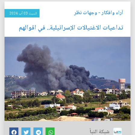
آراء وافكار
-
وجهات نظر
السبت 03 آب 2024
تداعيات الاغتيالات الإسرائيلية.. في اقوالهم
شبكة النبأ