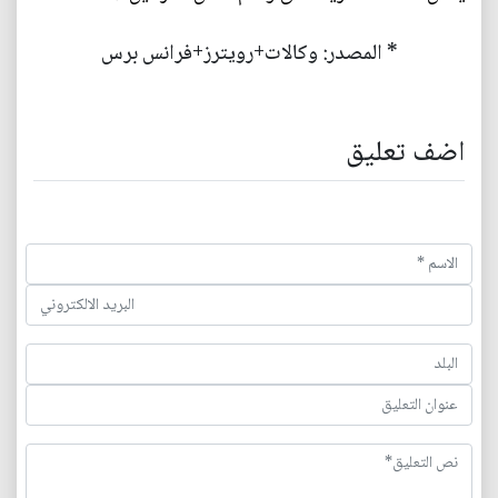
* المصدر: وكالات+رويترز+فرانس برس
اضف تعليق