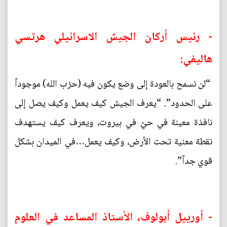
- رئيس أركان الجيش الاسرائيلي هرتسي
هاليفي:
“لن نسمح بالعودة إلى وضع يكون فيه (حزب الله) موجوداً
على الحدود”. “يعرف الجيش كيف يعمل وكيف يصل إلى
نافذة معينة في حيّ في بيروت، ويعرف كيف يستهدف
نقطة معنية تحت الأرض، وكيف يعمل…في الميدان بشكل
قوي جداً”.
- أورييل أبولوف، الأستاذ المساعد في العلوم