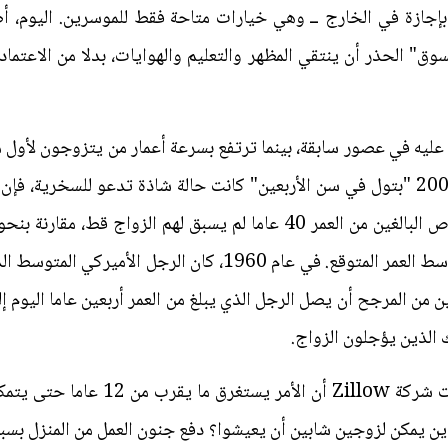
إجازة في الخارج ــ وهي خيارات متاحة فقط للموسرين. اليوم، أصب
وق" الحذر أن ينتقي المظهر والتعليم والهوايات، بدلا من الاعتما
عليه في عصور سابقة، بينما ترتفع بسرعة أعمار من يتزوجون لأول
الرمزية في العمل الكوميدي من عام 2005 "بتول في سن الأربعين" كانت حالة شاذة تدعو 
الزواج قد يكون منطقيا مع ارتفاع متوسط العمر المتوقع. في عام 60
ك الذين يؤجلون الزواج.
الإقامة أيضا باهظة التكلفة، حيث ذكرت