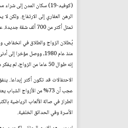
(كوفيد-19) سكان المدن إلى
الرهن العقاري إلى الارتفاع. ولكن لا
تمثل أكثر من 700 ألف شقة جديدة. علاوة على ذلك، أقرت عدة ولايات مؤخرا قوانين تسمح لأصحاب المنازل ببناء أكواخ في الأفنية الخلفية.
بُـطلان الزواج والطلاق في انخفاض، و
منذ عام 1980، ووصل مؤخرا
إنه طوال 50 عاما من الزواج، لم يفكر هو وزوجته ماري في الطلاق قَـط. "القتل نعم، لكن الطلاق، غير وارد أبدا".
عجب أن 73% من الأزواج الش
الطراز في صالة الألعاب الرياضية بال
الأسرة وفي الحدائق الخلفية.