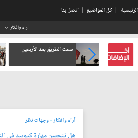
الرئيسية
|
كل المواضيع
|
اتصل بنا
آراء وافكار
س
لرواتب: كيف
صمت الطريق بعد الأربعين
واطن وتتراجع
؟
آراء وافكار
-
وجهات نظر
هل تتحسن مهارة كيوبيد في ا