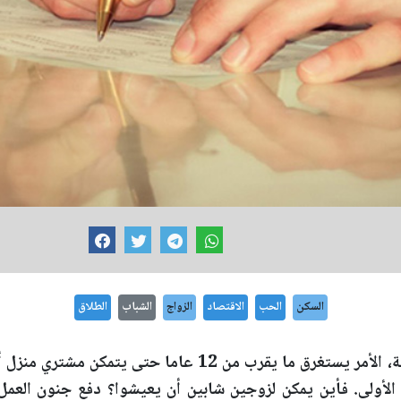
السكن
الحب
الاقتصاد
الزواج
الشباب
الطلاق
الإقامة أيضا باهظة التكلفة، الأمر يستغرق ما يقرب من 12 عام
 الأولى. فأين يمكن لزوجين شابين أن يعيشوا؟ دفع جنون العم