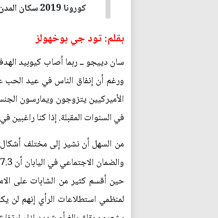
كورونا 2019 سكان المدن إلى شراء مساكن في الضواحي وأصحاب العقارات...
بقلم: تود جي بوخهولز
سان دييجو ــ ربما أصاب كيوبيد الهدف
ورغم أن إنفاق الناس في عيد الحب ع
الأميركيين يتزوجون ويمارسون الجنس،
في السنوات المقبلة. إذا كنا راغبين في
من السهل أن نشير إلى مختلف أشكال ا