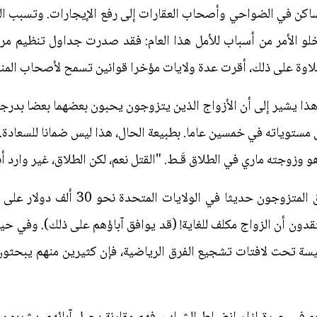
 شراء مساكن في الضواحي وأصحاب العقارات إلى رفع الإيجارات. وتسبب 
 يخلو الأمر من أسباب للأمل هذا العام: فقد صدرت جداول تنظيم 
هذا يشير إلى أن الأزواج الذين يتزوجون يحبون بعضهما بعضا بدرجة
 إلى أدنى مستوياته في خمسين عاما. بطبيعة الحال، هذا ليس ضمانا للسعاد
الاحتفالات قد تكون أكثر إبداعا. ينفق ا
باب يعتقدون أن الزواج مكلف للغاية! (قد يوافق آباؤهم على ذلك). وفي 
كنيسة تحت لافتات تشجيع الفرق الرياضية، فإن كثيرين منهم يبحثون