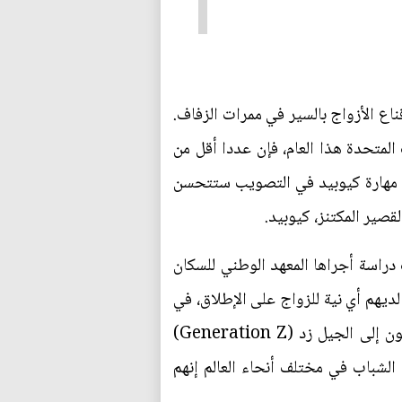
اع الأزواج بالسير في ممرات الزفاف.
متحدة هذا العام، فإن عددا أقل من
أن مهارة كيوبيد في التصويب ستتحسن
لقصير المكتنز، كيوبيد.
دراسة أجراها المعهد الوطني للسكان
 أن 17.3% من الرجال و14.6% من النساء من عُـمْر 18 إلى 34 سنة ليس لديهم أي نية للزواج على الإطلاق، في
حين أقسم كثير من الشابات على الامتناع عن ممارسة الجنس تماما. في الولايات المتحدة، يقول المنتمون إلى الجيل زد (Generation Z)
لرأي إنهم لن يكسبوا أبدا ما يكفي من المال لشراء منزل، في حين يقول 59% من الشباب في مختلف أنحاء العالم إنهم