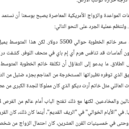
ع درجة حرارة كوكب الأرض.
ات المواعدة والزواج الأمريكية المعاصرة يصبح بوسعنا أن نستمد
ننظم عملية الجرد على النحو التالي:
الخواتم باهظة الثمن، إذ يبلغ متوسط سعر خاتم الخطوبة حوال
 ألماسات قد تنافس هرم آي إم باي في متحف اللوفر. كشفت دراسة م
ى الطلاق. ما يدعو إلى التفاؤل أن تكلفة خاتم الخطوبة المتوسط
ق الذي توفره نظيراتها المستخرجة من المناجم بجزء ضئيل من الت
ث العائلي مثل خاتم آرت ديكو الذي كان مملوكا للجدة الكبرى من ع
الين والمخادعين. لكنها مع ذلك تفتح الباب أمام عالم من الفرص 
 في "الأيام الخوالي" في "الريف القديم"، أينما كان ذلك، كان الق
). وحتى في خمسينيات القرن العشرين، كان احتمال الزواج من شخص