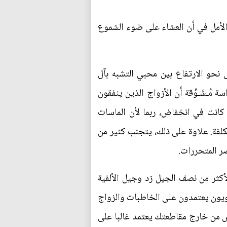
 الأمل في أن العشاء على ضوء الشموع
ي 5500 دولار. لكن هذا المتوسط يميل نحو الارتفاع بين محبي التشبه بآل
ُـشَـوِّقة أن الأزواج الذين ينفقون
 كانت في انخفاض، ربما لأن الماسات
كلفة. علاوة على ذلك، يتجنب كثير من
صر المتحررات.
لأكثر من نصف الجيل زد وجيل الألفية
رويون يعتمدون على الخاطبات والزواج
 من خارج مقاطعتك يعتمد غالبا على