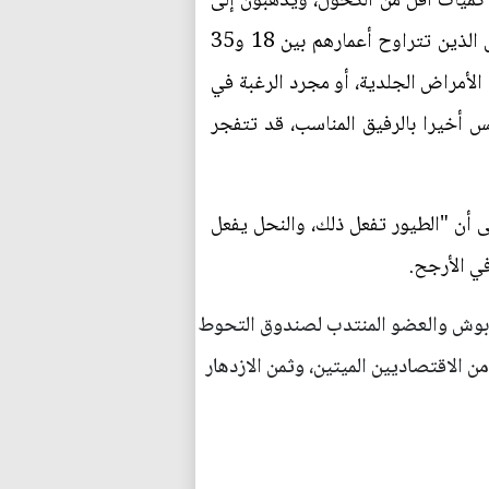
ن كميات أقل من الكحول، ويذهبون إلى
الفراش في وقت مبكر، وينامون بمفردهم في أكثر الأحيان. كما تضاعفت منذ عام 1990 نسبة الأشخاص الذين تتراوح أعمارهم بين 18 و35
الأمراض الجلدية، أو مجرد الرغبة في
نس أخيرا بالرفيق المناسب، قد تتفجر
ى أن "الطيور تفعل ذلك، والنحل يفعل
في الأرجح.
و بوش والعضو المنتدب لصندوق التحوط