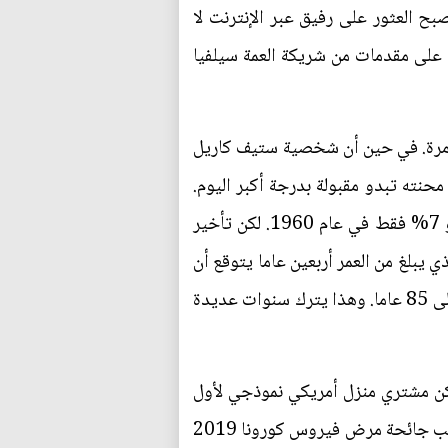
ح العثور على رفيق عبر الإنترنت لا
د على مقدمات من شريكة العمة سيلفيا
 مرة. في حين أن شخصية ستيف كاريل
للسخرية، فإن محنته تبدو مقبولة بدرجة أكبر اليوم.
في عام 2021، كان 25% من الأشخاص البالغين من العمر 40 عاما لم يسبق لهم الزواج قط، مقارنة بنحو 7% فقط في عام 1960. لكن تأخير
19، كان الرجل الأميركي المتوسط الذي يبلغ من العمر أربعين عاما يتوقع أن
يعيش ليصل عمره إلى 73 عاما، في حين من المرجح أن يصل الرجل الذي يبلغ من العمر أربعين عاما اليوم إلى 85 عاما. وهذا يترك سنوات عديدة
 شركة Zillow أن الأمر يستغرق ما يقرب من 12 عاما حتى يتمكن مشتري منزل أمريكي نموذجي لأول
مرة من الادخار لسداد الدفعة الأولى. فأين يمكن لزوجين شابين أن يعيشوا؟ دفع جنون العمل من المنزل بسبب جائحة مرض فيروس كورونا 2019