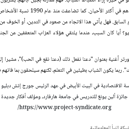
و في حيرة إزاء انضباط الشباب. فهم مقارنة بجيل آبائهم، يشربو
م السابق. فهل يأتي هذا الاتجاه من صعود في التدين، أو الخوف من 
ديو؟ أيا كان السبب، عندما يلتقي هؤلاء العزاب المتعففين عن الج
رتر أغنية بعنوان "دعنا نفعل ذلك (دعنا نقع في الحب)"، مشيرا إل
". ربما يكون الشباب بطيئين في التعلم، لكنهم سيلحقون بما فاتهم 
ياسة الاقتصادية في البيت الأبيض في عهد الرئيس جورج إتش دبلي
https://www.project-syndicate.org/
شبكة النبأ المعلوماتية