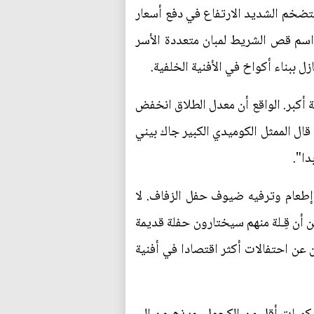
التضخم الشديد الارتفاع في دفع أسعار
مراسم قص الشريط لمبان متعددة الأسر
 أكبر. الواقع أن معدل الطلاق انخفض
ة. قال الممثل الكوميدي الكبير جاك بيني
لمتزوجون حديثا في الولايات المتحدة نحو 30 ألف دولار على إطعام وترفيه ضيوف حفل الزفاف. لا
حين أن قِـلة منهم سيختارون حفلة قديمة
 عن احتفالات أكثر اقتصادا في أفنية