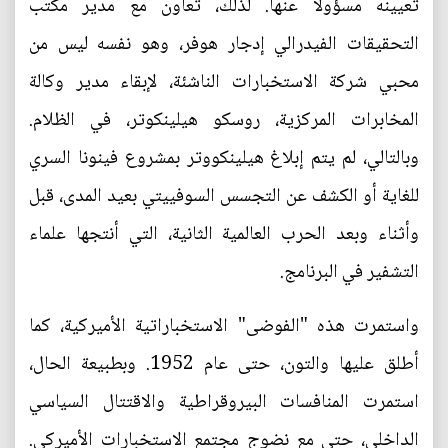
تعيينه مسؤولاً عنها. لذلك، تعاون مع مدير مكتب
التحقيقات الفيدرالي إدجار هوفر، وهو نفسه ليس من
محبي شركة الاستخبارات الناشئة، لإبقاء مدير وكالة
المخابرات المركزية، روسكو هيلينكوتر، في الظلام.
وبالتالي، لم يتم إبلاغ هيلينكووتر بمشروع فينونا السري
للغاية أو الكشف عن التجسس السوفييتي بعيد المدى، قبل
وأثناء وبعد الحرب العالمية الثانية، التي أنتجها علماء
التشفير في البرنامج.
واستمرت هذه "الفوضى" الاستخباراتية الأميركية، كما
أطلق عليها والتون، حتى عام 1952. وبطبيعة الحال،
استمرت المنافسات البيروقراطية والاقتتال السياسي
الداخلي، حتى مع نضوج مجتمع الاستخبارات الأميركي.