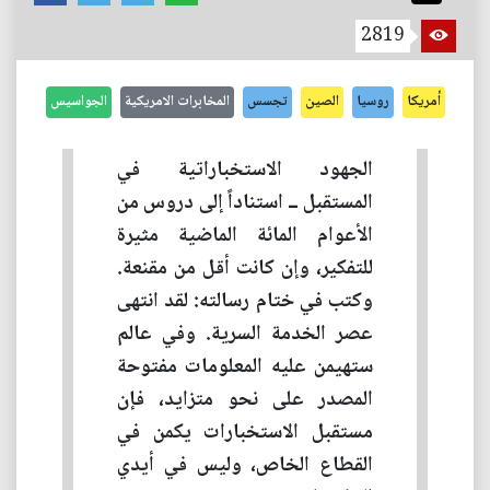
2819
أمريكا
روسيا
الصين
تجسس
المخابرات الامريكية
الجواسيس
الجهود الاستخباراتية في
المستقبل ــ استناداً إلى دروس من
الأعوام المائة الماضية مثيرة
للتفكير، وإن كانت أقل من مقنعة.
وكتب في ختام رسالته: لقد انتهى
عصر الخدمة السرية. وفي عالم
ستهيمن عليه المعلومات مفتوحة
المصدر على نحو متزايد، فإن
مستقبل الاستخبارات يكمن في
القطاع الخاص، وليس في أيدي