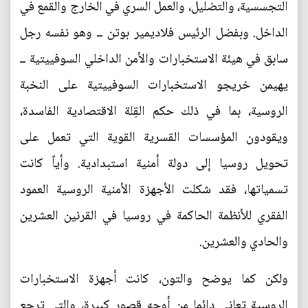
التجسسية، والتضليل، والعمل السري في الخارج والقمع في
الداخل. وبفضل الرئيس فلاديمير بوتن ــ وهو نفسه رجل
سابق في هيئة الاستخبارات والأمن الداخلي السوفييتية ــ
يهيمن خريجو الاستخبارات السوفييتية على النخبة
الروسية، بما في ذلك حكم القِلة الاقتصادية الفاسدة،
ويقودون المؤسسات القسرية القوية التي تعمل على
تحويل روسيا إلى دولة أمنية استبدادية. وأياً كانت
تسمياتها، فقد شكلت الأجهزة الأمنية الروسية العمود
الفقري للأنظمة الحاكمة في روسيا في القرنين العشرين
والحادي والعشرين.
ولكن كما يوضح والتون، كانت أجهزة الاستخبارات
الروسية تعاني دائما من أوجه قصور كبيرة، والتي ترجع