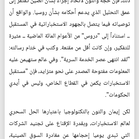
ذلك، فإن حجة والتون لاتخاذ إجراء بشأن الصين تفتقر إلى
عمق التحليل الذي يدعم أحكامه بشأن روسيا. والواقع أن
توصياته فيما يتصل بالجهود الاستخباراتية في المستقبل
ــ استناداً إلى "دروس" من الأعوام المائة الماضية ــ مثيرة
للتفكير، وإن كانت أقل من مقنعة. وكتب في ختام رسالته:
"لقد انتهى عصر الخدمة السرية". وفي عالم ستهيمن عليه
المعلومات مفتوحة المصدر على نحو متزايد، فإن "مستقبل
الاستخبارات يكمن في القطاع الخاص، وليس في أيدي
الحكومات".
لكن إيمان والتون بالتكنولوجيا باعتبارها الحل السحري
لعالم الاستخبارات، وبقدرة الإقناع على تجنيد الشركات
التي تبدي يوميا إحجامها عن مغادرة السوق الصينية،