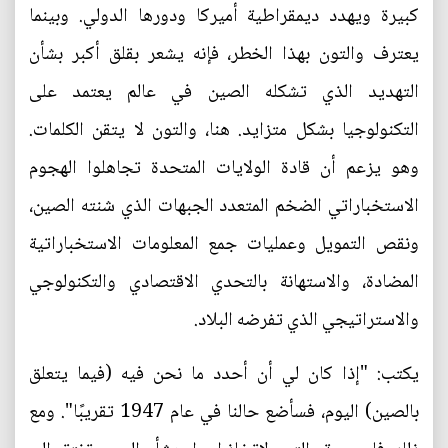
كبيرة ويهدد ديمقراطية أميركا ودورها الدولي. وبينما
يعترف والتون بهذا الخطر، فإنه يشعر بقلق أكبر بشأن
التهديد الذي تشكله الصين في عالم يعتمد على
التكنولوجيا بشكل متزايد. هنا، والتون لا يتقن الكلمات.
وهو يزعم أن قادة الولايات المتحدة تجاهلوا الهجوم
الاستخباراتي الضخم المتعدد الجبهات الذي شنته الصين،
ونقص التمويل وعمليات جمع المعلومات الاستخباراتية
المضادة، والاستهانة بالتحدي الاقتصادي والتكنولوجي
والاستراتيجي الذي تفرضه البلاد.
يكتب: "إذا كان لي أن أحدد ما نحن فيه (فيما يتعلق
بالصين) اليوم، فسأضع حالنا في عام 1947 تقريبًا". ومع