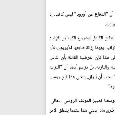
ن "الدفاع عن أوروبا" ليس كافيا. إذ
ازية.
ة RIA News، يقدم تيموفي سيرجيتسيف النطاق الكامل لمشروع الكرملين للإبادة
يا، وبهذا إزالة طابعها الأوروبي، لأن
 هذا فإن الفرضية القائلة بأن الناس
والنازية، بل يزعم أيضا أن "النزعة
" يجب أن يُـزال. وعلى هذا فإن روسيا
سعنا تمييز الموقف الروسي الحالي.
تُـرى ماذا يعني هذا عندما يتعلق الأمر