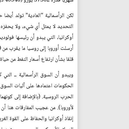
شهريا قدره 37362 يورو (40346 دولارا أميركيا) نقدا.
لكن الرأسمالية "العادية" تولد أيضا
التحديد لا يمثل أي شيء، ولا يحفزه
أوكرانيا، التي يبدو أن رئيسها فولود
قلقا بشأن ارتفاع أسعار النفط من حياة 
ويبدو أن السوق الرأسمالية ــ التي 
الحكومات اعتمادها على آليات السوق و
الحرب الروسية. (بالإضافة إلى كونهما 
لأوروبا). من عجيب المفارقات هنا أن 
إنقاذ أوكرانيا والحفاظ على القوة ال