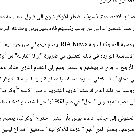
كعملتين عالميتين.
مصالح الاقتصادية، فسوف يضطر الأوكرانيون إلى قبول ادعاء مفاده أ
 ضد التدمير الذاتي من جانب رئيسهم فلاديمير بوتن وحثالته البرجو
في تعليق حديث نشرته وكالة الأنباء الروسية المملوكة للدول
لأساسية الواردة في ذلك التعليق في ضرورة "إزالة النازية" من أوكران
 الأرجح ــ جرى ترويضهم واستدراجهم إلى النظام النازي هناك. وعلى
محلها". لا يكتفي سيرجيتسيف بالمساواة بين السياسة الأوكرانية 
وروسيا من ذلك الذي فرضته النازية الهتلرية. وحتى الاسم "أوكرانيا
"الحل" في عام 1953: "حل الشعب وانتخاب غيره".
نوني إلى جانب ادعاء بوتن بأن لينين اخترع أوكرانيا، يصبح بو
خترعها، وهتلر الذي ألهم "النزعة الأوكرانية" لتحقيق اختراع لينين. 