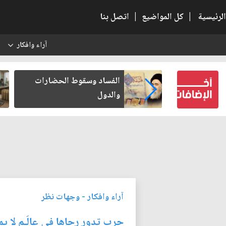
الرئيسية
|
كل المواضيع
|
اتصل بنا
آراء وافكار
س
بعين كتب لنفسه
الفساد وسقوط الحضارات
والدول
آراء وافكار
-
وجهات نظر
حرب تدور رحاها في عالَـم لا ي