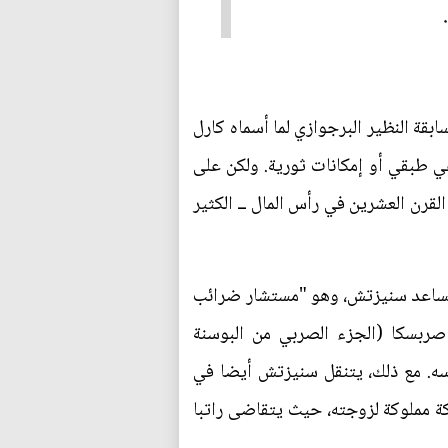
لسابقة النظير البرجوازي لما أسماه كارل
عي طبقي أو إمكانات ثورية. ولكن على
لقرن العشرين في رأس المال ــ الكثير
. يساعد سنيزتش، وهو "مستشار ضرائب
 صربسكا (الجزء الصربي من البوسنة
سه. مع ذلك، يتنقل سنيزتش أيضا في
ة مملوكة لزوجته، حيث يتقاضى راتبا