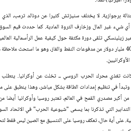
 حثالة برجوازية. لا يختلف سنيزتش كثيرا عن دونالد ترمب، الذي
 أي شيء غير المال وزخارف الثروة المادية. كما حددت قيم السوق
يمير زيلينسكي تلقى دورة مكثفة حول كيفية عمل الرأسمالية العالمي
أرسلت أوروبا إلى روسيا ما يقرب من 40 مليار دولار من مدفوعات النفط والغاز، وهو ما اس
الأوكرانيين.
كانت تغذي محرك الحرب الروسي ــ تخلت عن أوكرانيا. يتطلب إنه
تبدأ في تنظيم إمدادات الطاقة بشكل مباشر، وهذا ينطبق على معالج
من أكبر مصدري القمح في العالم، تعتبر روسيا وأوكرانيا أيضا من 
التدابير التي تذكرنا بما يسمى "شيوعية الحرب" في الاتحاد الس
غربية. على أية حال، تعكف روسيا على التنسيق مع الصين ليس فقط ل