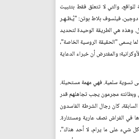
للواقع، والتي لا تتعلق فقط بتثبيت
وجين، فيلسوف بلاط بوتن: "يُـظـهِـر
ول. وهذه هي الطريقة الوحيدة لتحديد
ا لما يسمى "الحقيقة الروسية الخاصة"،
وكرانية؛ والمفترض أن خبراء الدعاية
ى تسوية سلمية. فهي مهمة مستحيلة.
تن وبطانته مجرمون يجب تجاهلهم قدر
لسابقة، كان رجال الشرطة الفاسدون
ها في الفراش نصف عارية ومستثارة.
 شيء على ما يرام، لا أحد هناك"،