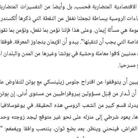
لاقتصادية المتضاربة فحسب، بل وأيضا من التفسيرات المتضاربة 
اءات الروسية ببساطة تجعلنا نغفل عن النقطة التي ذكرها ألكسندر د
مة هي مسألة إيمان. وعلى هذا فإننا نؤمن بما نفعل، ونؤمن بما نق
لخاصة التي يجب أن تتقبلها". يبدو أن الإيمان يتجاوز المعرفة. فوفق
دنيين لاقوا معاملة وحشية في بوتشا وغيرها من المدن والبلدان الأ
 مسرحيا.
يين أن يتوقفوا عن اقتراح جلوس زيلينسكي مع بوتن للتفاوض عل
 تُـدار من قِـبَل مسؤولين بيروقراطيين من مستوى أدنى. إن بو
 يدرك قسم كبير من الشعب الروسي هذه الحقيقة. في يوغوسلافيا ا
اها، يعود شرطي إلى منزله على نحو غير متوقع ليجد زوجته وحد
فراش، فينحني وينظر. بعد بضع ثوان، ينتصب وافقا ويغمغم: "كل