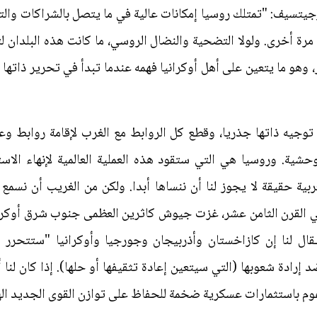
تسيف: "تمتلك روسيا إمكانات عالية في ما يتصل بالشراكات والت
مرة أخرى. ولولا التضحية والنضال الروسي، ما كانت هذه البلدان لتتح
وهو ما يتعين على أهل أوكرانيا فهمه عندما تبدأ في تحرير ذاتها من حا
 توجيه ذاتها جذريا، وقطع كل الروابط مع الغرب لإقامة روابط و
بوحشية. وروسيا هي التي ستقود هذه العملية العالمية لإنهاء الا
لغربية حقيقة لا يجوز لنا أن ننساها أبدا. ولكن من الغريب أن نسم
في القرن الثامن عشر، غزت جيوش كاثرين العظمى جنوب شرق أوكراني
يُـقال لنا إن كازاخستان وأذربيجان وجورجيا وأوكرانيا "ستتحرر 
رادة شعوبها (التي سيتعين إعادة تثقيفها أو حلها). إذا كان لنا
م باستثمارات عسكرية ضخمة للحفاظ على توازن القوى الجديد ال