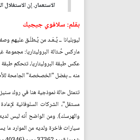
الاستعمار. إن الاستغلال ا
بقلم: سلافوي جيجيك
ليوبليانا ــ يُـعَـد من يُـطلَـق عليهم 
ماركس حُـثالة البروليتاريا: مجموعة 
عكس طبقة البروليتاريا، تتحكم طبقة ال
منه ــ بفضل "الخصخصة" الجامحة للأصو
تتمثل حالة نموذجية هنا في روك سنيز
مستقل"، الشركات السلوفانية لإعادة
والهرسك). ومن الواضح أنه ليس لديه
سيارات فاخرة ولديه من الموارد ما ي