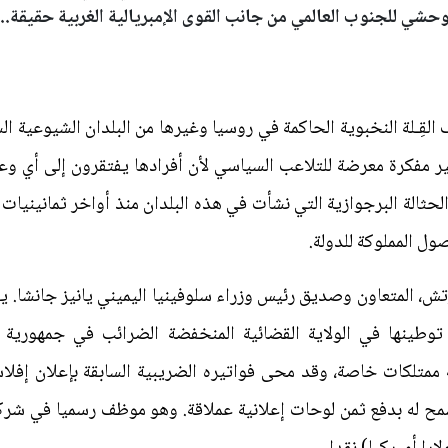
لوحشي للجنوب العالمي من جانب القوى الإمبريالية الغربية حقيقة...
وصف القِـلة النخبوية الحاكمة في روسيا وغيرها من البلدان الشيوعية ا
غير مفكرة معرضة للتلاعب السياسي لأن أفرادها يفتقرون إلى أي و
حثالة البرجوازية التي نشأت في هذه البلدان منذ أواخر ثمانينيات ا
ل المملوكة للدولة.
تش، المتعاون وصديق رئيس وزراء سلوفينيا اليميني يانيز جانشا
 توطينها في الولاية القضائية المنخفضة الضرائب في جمهورية
 ممتلكات خاصة، وقد محى فواتيره الضريبية السابقة بإعلان إفلا
سمح له بدفع ثمن لوحات إعلانية عملاقة. وهو موظف رسميا في شرك