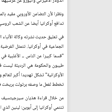
الدولار الأميركي واليورو عن عرشيهما 
ونظرا لأن التضامن الأوروبي مقيد بال
تدافع أوكرانيا أيضا عن الشعب الروسي
الجماعية في أوكرانيا. تتمثل الفرضية ا
"قسما كبيرا من الناس ــ الأغلبية في
طيبون والحكومة هي الرديئة ليست في 
الأوكرانية" تشكل تهديدا أكبر للعالم 
تخطط لفعل ما وصفه برتولت بريخت في قصيدته بعنوان 
من خلال قراءة هذيان سيرجيتسيف الج
تنتمي أوكرانيا إلى أبوين: لينين الذي ا