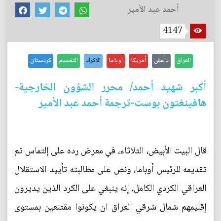
أحمد عبد الأمير
4147
العراق
داعش
أمريكا
اوباما
الاكراد
التقسيم
كردستان
أكبر شهيد أحمد/ محرر الشؤون الخارجية-
هافينغتون بوست-ترجمة أحمد عبد الأمير
قال البيت الأبيض، الثلاثاء، في معرض رده على إلتماس تم
تقديمه للرئيس أوباما، ونص على مطالبته تأييد الاستقلال
العراقي الكردي الكامل، إنه ينبغي على الكرد الذين يديرون
إقليمهم شمال شرقي العراق ان يكونوا مقتنعين بمستوى