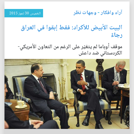
آراء وافكار
-
وجهات نظر
الخميس 30 تموز 2015
البيت الأبيض للأكراد: فقط إبقوا في العراق
رجاءً
موقف أوباما لم يتغيّر على الرغم من التعاون الأمريكي-
الكردستاني ضد داعش