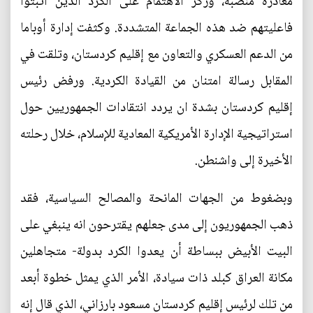
مغادرة منصبه، وركز الاهتمام على الكرد الذين أثبتوا
فاعليتهم ضد هذه الجماعة المتشددة. وكثفت إدارة أوباما
من الدعم العسكري والتعاون مع إقليم كردستان، وتلقت في
المقابل رسالة امتنان من القيادة الكردية. ورفض رئيس
إقليم كردستان بشدة ان يردد انتقادات الجمهوريين حول
استراتيجية الإدارة الأمريكية المعادية للإسلام، خلال رحلته
الأخيرة إلى واشنطن.
وبضغوط من الجهات المانحة والمصالح السياسية، فقد
ذهب الجمهوريون إلى مدى جعلهم يقترحون انه ينبغي على
البيت الأبيض ببساطة أن يعدوا الكرد بدولة- متجاهلين
مكانة العراق كبلد ذات سيادة، الأمر الذي يمثل خطوة أبعد
من تلك لرئيس إقليم كردستان مسعود بارزاني، الذي قال إنه