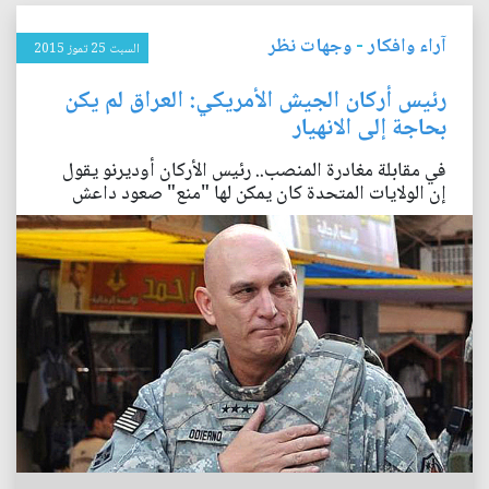
آراء وافكار
-
وجهات نظر
السبت 25 تموز 2015
رئيس أركان الجيش الأمريكي: العراق لم يكن
بحاجة إلى الانهيار
في مقابلة مغادرة المنصب.. رئيس الأركان أوديرنو يقول
إن الولايات المتحدة كان يمكن لها "منع" صعود داعش