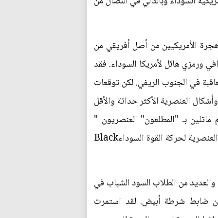
مريكية السوداء وبالتالي في النضال من
هجرة الأمريكيين من أصل أفريقي من
ي ورمزي هائل لأمريكا السوداء. فقد
قبة في الجنوب الريفي. لكن توقعات
وأشكال العنصرية الأكثر حداثة والأقل
ماتلين بـ "المطلعون" العنصريون "
المؤهلون بالمعرفة التجريبية"– لإعطاء معنى للغيتوهات السوداء الناشئة والميل نحو السياسة الانفصالية العنصرية لحركة القوة السوداءBlack
مشاجرة عنصرية بين رجل أبيض والعديد من الطلاب السود الشباب في
ن ضابط شرطة أبيض. لقد استمرت