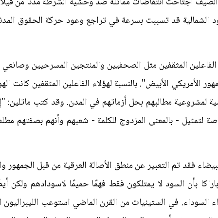
الصيف اجتاحت انتفاضات مماثلة ضد وحشية الشرطة مدنًا من فيلادل
د الشمالية قد تسببت بسرعة في تراجع وعود حركة الحقوق المدنية
علين المثقفين مثل الصحفيين والمنتجين المسرحيين وصانعي ال
ر الأمريكي الأبيض". بالنسبة لهؤلاء الفاعلين المثقفين كانت الهوي
ية لمشروعية مطالبهم بحل أزماتهم في المدن. وقد كتب ماتلين: "إ
ة لتمثيل - بالمعنى المزدوج للكلمة - شعبهم وأنهم بصفتهم مطل
بيضاء فقد تم التعبير عن منطق الأصالة العرقية من قبل الجمهور وا
راكا بأن السود لا يمتلكون فقط فهمًا حميمًا لاسودادهم ولكن أيض
اء السوداء. في الستينيات من القرن الماضي استوعب الليبراليون