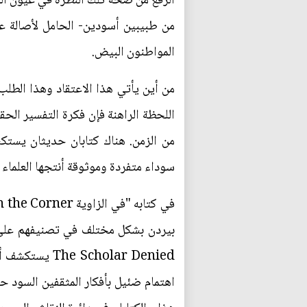
الرفع من صحة تلك النظرة في عيون الج
من طبيبين أسودين- الحامل لأصالة عر
المواطنون البيض.
من أين يأتي هذا الاعتقاد وهذا الطل
اللحظة الراهنة فإن فكرة التفسير الح
من الزمن. هناك كتابان حديثان يستكشف
سوداء متفردة وموثوقة أنتجها العلماء و
بيردن بشكل مختلف في تصنيفهم على أ
cholar Denied