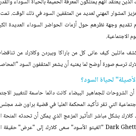
 الذين يعتقد أنهم يمتلكون المعرفة الحميمة بالحياة السوداء والقدر
ز المشوار المهني لعديد من المثقفين السود في ذلك الوقت. تمت دع
ام تقديم وجهة نظرهم حول أزمات الحواضر السوداء العديدة الكب
م الاجتماعية.
كشف ماتلين كيف عانى كل من باراكا وبيردن وكلارك من تناقضا
ك ترسم صورة أوضح لما يعنيه أن يشعر المثقفون السود "المحاصرين
أصيلة" لحياة السود؟
أن الشروحات للجماهير البيضاء كانت دائما حاسمة للتغيير الاجتم
جتماعية التي تقر تأكيد المحكمة العليا في قضية براون ضد مجلس ال
 كلارك بشكل مباشر التأثير المزعج الذي يمكن أن تحدثه المنحة ا
كتابه الذي صدر عام 1965 بعنوان Dark Ghetto "الغيتو الأسود" سعى كلارك إ