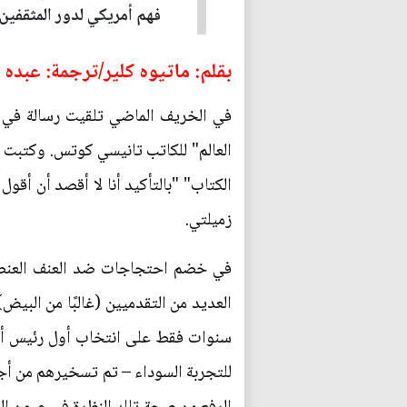
فهم أمريكي لدور المثقفين 
بقلم: ماتيوه كلير/ترجمة: عبده
في الخريف الماضي تلقيت رسالة في بر
العالم" للكاتب تانيسي كوتس. وكتبت 
الكتاب" "بالتأكيد أنا لا أقصد أن أق
زميلتي.
في خضم احتجاجات ضد العنف العنصر
العديد من التقدميين (غالبًا من البي
سنوات فقط على انتخاب أول رئيس أسود
للتجربة السوداء – تم تسخيرهم من أجل