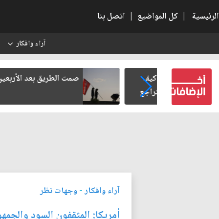
الرئيسية
|
كل المواضيع
|
اتصل بنا
آراء وافكار
س
لرواتب: كيف
صمت الطريق بعد الأربعين
واطن وتتراجع
؟
آراء وافكار
-
وجهات نظر
أمريكا: المثقفون السود والجمه