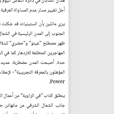
هذان الكتابان في دائرة النقاش اليوم ي
أجل تغيير مسار عدم المساواة العرقية ا
يرى ماتلين بأن الستينيات قد شكلت 
الجنوب إلى المدن الرئيسية في الشما
ظهر مصطلح "غيتو" و"حضري" للدلالة 
المهاجرين المتطلعة للازدهار كما في ا
حدة. أصبحت المدن مضطربة. عديد من 
Power.
جانب الشمال الشرقي من مانهاتن