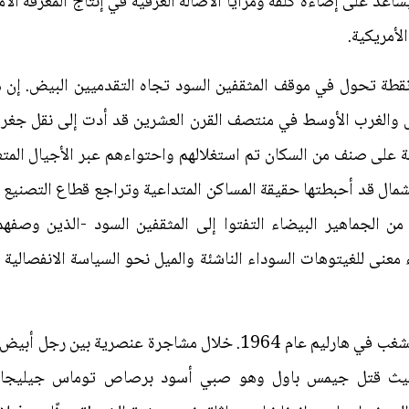
ساعد على إضاءة كلفة ومزايا الأصالة العرقية في إنتاج المعرفة الأ
لأمريكية.
نقطة تحول في موقف المثقفين السود تجاه التقدميين البيض. إن 
ل والغرب الأوسط في منتصف القرن العشرين قد أدت إلى نقل جغراف
على صنف من السكان تم استغلالهم واحتواءهم عبر الأجيال المتعا
لشمال قد أحبطتها حقيقة المساكن المتداعية وتراجع قطاع التصنيع 
الجماهير البيضاء التفتوا إلى المثقفين السود -الذين وصفهم 
ينطلق كتاب "في الزاوية" من أعمال الشغب في هارليم عام 1964. خلال 
 حيث قتل جيمس باول وهو صبي أسود برصاص توماس جيليجا