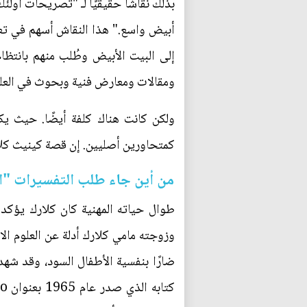
بذلك نقاشا حقيقيًا لـ "تصريحات أولئك
أبيض واسع." هذا النقاش أسهم في تعزي
إلى البيت الأبيض وطُلب منهم بانتظ
ومقالات ومعارض فنية وبحوث في العلو
ولكن كانت هناك كلفة أيضًا. حيث ي
كمتحاورين أصليين. إن قصة كينيث كلار
من أين جاء طلب التفسيرات "ال
طوال حياته المهنية كان كلارك يؤكد 
وزوجته مامي كلارك أدلة عن العلوم الا
ضارًا بنفسية الأطفال السود، وقد شهد