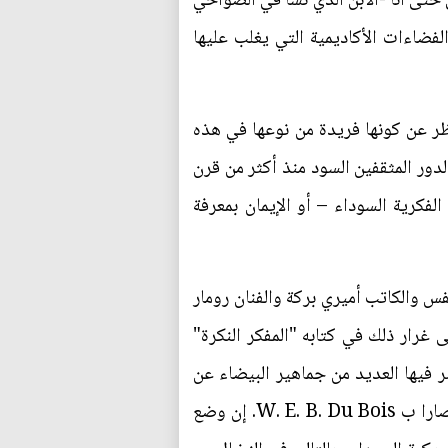
حتى أنا -الابن الذي نشأ في الضواحي
فضاءات الأكاديمية التي يغلب عليها
ظر عن كونها فريدة من نوعها في هذه
دور المثقفين السود منذ أكثر من قرن
لفكرية السوداء – أو الإيمان بمعرفة
ارك عالم النفس والكاتب أميري بركة والفنان رومار
رار ذلك في كتابه "المفكر النكرة"
تي عبر فيها العديد من جماهير البيضاء عن
اهتمام ضئيل بأفكار المثقفين السود حتى بالنسبة لعالم الاجتماع ويليام إدوار بورغارد دوبوا المعروف اختصارا ب W. E. B. Du Bois. إن وضع