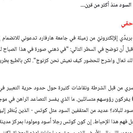
السود منذ أكثر من قرن...
 حقي
يدًي إلإلكترونيً من زميلة في جامعة هارفارد تدعوني للانضمام 
قبل أن توضح في السطر التالي: "في ذهني صورة في هذا الصباح ل
ول لك تعال واشرح للحضور كيف نعيش نحن كزنوج". لكن بالطبع بطر
ي من قبل الشرطة ونقاشات كثيرة حول حدود حرية التعبير في 
ض) يفركون رؤوسهم متسائلين. ما الذي يفسر التصاعد الراهن في موجة
 للبلاد؟ عديد من المثقفين السود مثل كوتس - الذين يُنظر إليه
 فهم هذا الإحباط. إن كون كوتس رجلا أسود ومولودا بمركز مدينة