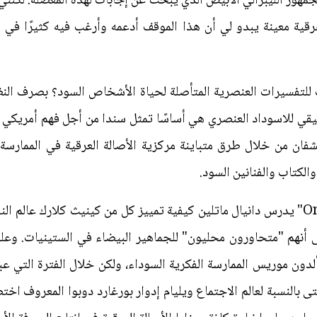
مهور الليبرالي الأبيض الذي يبحث عن إجابات لهذه المعضلة. لكنني 
قية معينة يبدو لي أن هذا الموقف أدعمه وأرغب فيه كثيرًا في ال
ب للتفسيرات العنصرية المتأصلة لحياة الأشخاص السود؟ بصرف الن
قيقي للاسوداد العنصري هي أساسًا تمثل سندا من أجل فهم أمريكي ل
ان من خلال طرق متباينة مركزية الأصالة العرقية في الممارسة ا
الكتاب والفنانين السود.
في كتابه "في الزاوية On the Corner" يدرس دانيال ماتلين كيفية تمييز كل من كينيث كل
نهم "متحاورون محليون" للجماهير البيضاء في الستينيات. وعلى غ
The S يستكشف ألدون موريس الممارسة الفكرية السوداء، ولكن خلال الفترة ال