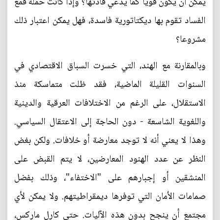
يمكن أن يكون قويا كما يدعي قادتها؟ وإذا كانت حملة قمع
الفساد تقوم بها ديكتاتورية فاسدة، فهل يمكن اعتبار ذلك
مشروعا؟
وبالمقارنة مع الهند، التي خسرت السباق الاقتصادي في
السنوات القليلة الماضية، فقد ظلت متماسكة منذ
الاستقلال، على الرغم من الاختلافات العرقية والدينية
واللغوية الشاسعة - دون الحاجة إلى الاعتقال السياسي.
وهذا لا يعني أنه لا توجد معارضة أو خلافات. ولكن بغض
النظر عن عدد الهنود المعارضين، لا يتم القبض على
المنشقين أو إجبارهم على "الاختفاء"، وذلك بفضل
صمامات الأمان التي توفرها ديمقراطيتهم. ولا يمكن لأي
مجتمع أن ينجح بدون هذه الآليات. حتى كارل ماركس،