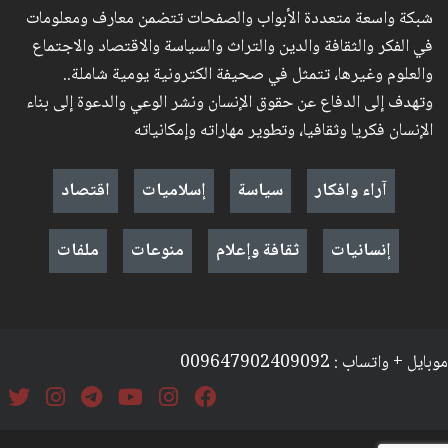
شبكة واسعة متعددة الأبواب والصفحات تتضمن معارف ومعلومات
في الفكر والثقافة والدين والتراث والسياسة والاقتصاد والاجتماع
والعلوم وغيرها، تتمثل في صحيفة الكترونية يومية شاملة..
وتهدف إلى الدفاع عن حقوق الإنسان ونشر الوعي والدعوة إلى بناء
الإنسان فكريا وثقافيا، وتطوير مهاراته وإمكانياته
آراء وافكار
سياسة
إسلاميات
اقتصاد
إنسانيات
ثقافة وإعلام
منوعات
ملفات
موبايل + واتساب : 009647902409092