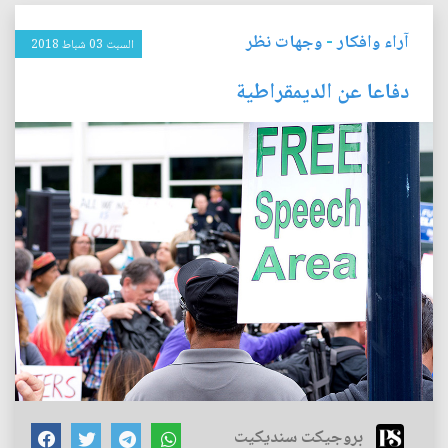
آراء وافكار
-
وجهات نظر
السبت 03 شباط 2018
دفاعا عن الديمقراطية
بروجيكت سنديكيت