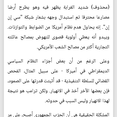
(محذوف) شديد الغرابة يظهر فيه وهو يطرح أرضا
مصارعا محترفا تم استبدال وجهه بشعار شبكة "سي إن
إن". اٍنه يحاول هدم نظام أمريكا من الضوابط والتوازنات.
ويبدو أنه يعطي أولوية قصوى للنهوض بمصالح عائلته
التجارية أكثر من مصالح الشعب الأمريكي.
وعلى الرغم من أن بعض أجزاء النظام السياسي
الديمقراطي في أميركا - على سبيل المثال، الفحص
القضائي للسلطة التنفيذية - قد أثبتت قدرتها على الصمود،
فإن بعضها الآخر آخذ في الانهيار. ولكن ترامب هو نتيجة
لهذا الانهيار وليس السبب في حدوثه.
المشكلة الحقيقية هي أن الحزب الجمهوري أصبح، على مر