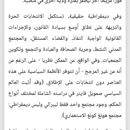
فوزا مريحا آخر ليظفر بفترة ولاية أخرى في منصبه.
وفي ديمقراطية حقيقية، تستكمل الانتخابات الحرة
والنزيهة على نطاق أوسع بسيادة القانون، والإجراءات
القانونية الواجبة النفاذ، والقضاء المستقل، والمجتمع
المدني النشط، وحرية الصحافة والعبادة والتجمع وتكوين
الجمعيات. وفي الواقع، من الممكن نظريا - على الرغم من
أنه من غير المرجح - أن تتوفر الأنظمة السياسية على هذه
العناصر دون انتخابات على الإطلاق. (وقد أثبت العالم
السياسي صمويل فاينر في دراسته الشاملة لمختلف أنواع
الحكم، وجود مجتمع واحد فقط ليبرالي وليس ديمقراطي:
مجتمع هونغ كونغ الاستعماري).