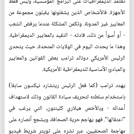
تعتمد الديمقراطيات على البرامج المؤسسية، وليس فقط
الأجهزة. فالأشخاص الذين يشغلونها يقبلون مجموعة من
المعايير غير المدونة. وتكمن المشكلة عندما يرفض الشعب
- أو أسوأ من ذلك، قادته - التقيد بالمعايير الديمقراطية.
وهذا ما يحدث اليوم في الولايات المتحدة، حيث يتحدى
الرئيس الأمريكي دونالد ترامب بعض القوانين والمعايير
والمبادئ الأساسية للديمقراطية الأمريكية.
يهدد ترامب (كما فعل الرئيس ريتشارد نيكسون سابقا)
باستخدام سلطته لتحريف سيادة القانون وذلك لاستهداف
أعدائه - وبالأخص هيلاري كلينتون، التي يرغب في
"اعتقالها". فهو يهاجم حرية الصحافة، ويشجع أنصاره على
مهاجمة الصحفيين، عبر نشره على تويتر شريط فيديو