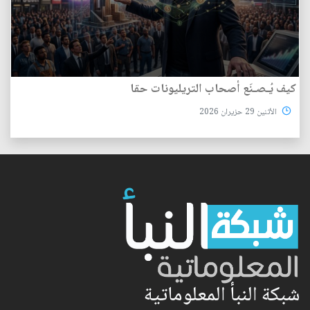
كيف يُـصـنَع أصحاب التريليونات حقا
الأثنين 29 حزيران 2026
شبكة النبأ المعلوماتية