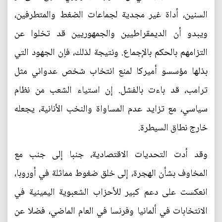
السنين، أداة غير مجدية لجماعات الضغط والمتطرفين،
ويبدو أن الديمقراطيين والجمهوريين قد تخلوا عن
التزامهم بالحكم بالإجماع. ونتيجة لذلك، فاٍن الجهود التي
بذلها مؤسسو أميركا لمنع انتخاب شخص عدواني مثل
ترامب، قد باءت بالفشل. إن استياء الشعب من نظام
سياسي، مع تزايد عدم المساواة والنخب الأنانية، يجعله
خارج نطاق السيطرة.
وقد أدت التحديات الاقتصادية، جنبا إلى جنب مع
المخاوف بشأن الهجرة، إلى خلق ضغوط مماثلة في أوروبا،
انعكست على دعم كبير للأحزاب الشعبوية اليمينية في
الانتخابات في ألمانيا وفرنسا في العام الماضي، فضلا عن