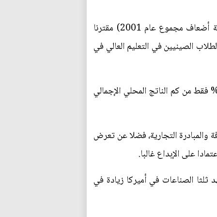
ومن المرجح أن ينتج هذا الكم الهائل من خريجي الجامعات (6.2 مليون خريج في عام 2012، أي ستة أضعاف مجموع عام 2001) مقترنا
الطلاب الصينيين في التعليم العالي في
 العمال الأميركيون أكثر إنتاجية من نظرائهم الصينيين. ففي المتوسط، يولد كل عامل صيني نحو 19% فقط من كم الناتج المحلي الإجمالي
العالَم، وثقافة خوض المجازفة والمبادرة التجارية، فضلا عن تعرض
مادا على الإبداع غالبا.
ات الأميركية لم تعد ديناميكية كما كانت ذات يوم. ففي الفترة من 1997 إلى 2012، شهد ثلثا الصناعات في أميركا زيادة في