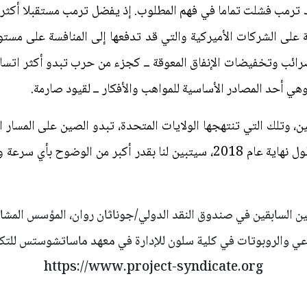
د ترمب فشلت تماما في فهم المطلوب. إذ يفضل ترمب مستقبلا أكثر ا
ى الشركات الأميركية والتي قد تدفعها إلى المنافسة على مستوى 
ضرائب وتخفيضات الإنفاق المعوقة ــ كجزء من حرب تبدو أكثر اتساع
ي أحد المصادر الأساسية للمواهب والأفكار ــ لقيود صارمة.
 وتلك التي تنتهجها الولايات المتحدة، تبدو الصين على المسار ا
مجال الإبداع على مستوى العالَم. وبحلول نهاية عام 2018، سيتبين لنا بقدر أ
 السابقين في صندوق النقد الدولي/جوناثان روان، المؤسس المشارك ل
ي والروبوتات في كلية سلون للإدارة في معهد ماساتشوستس للتك
https://www.project-syndicate.org