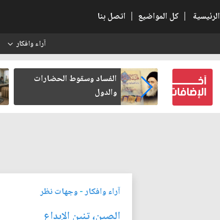
الرئيسية
|
كل المواضيع
|
اتصل بنا
آراء وافكار
س
عين كتب لنفسه
الفساد وسقوط الحضارات
والدول
آراء وافكار
-
وجهات نظر
الصين، تنين الإبداع