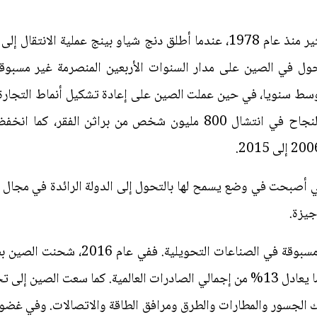
واشنطن، العاصمة ــ حققت الصين الكثير منذ عام 1978، عندما أطلق دنج شياو ب
حول في الصين على مدار السنوات الأربعين المنصرمة غير مسبوقة
 تقريبا في المتوسط سنويا، في حين عملت الصين على إعادة تشكيل أنماط الت
أكبر اقتصاد في العالَم. وساعد هذا النجاح في انتشال 800 مليون شخص 
تي أصبحت في وضع يسمح لها بالتحول إلى الدولة الرائدة في مجال ا
أميركي إلى مختلف أنحاء العالَم، وهو ما يعادل 13% من إجمالي الصادرات العالمية. 
لك الجسور والمطارات والطرق ومرافق الطاقة والاتصالات. وفي غضو