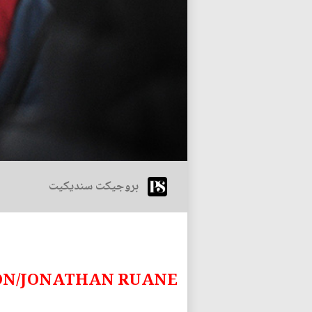
بروجيكت سنديكيت
ON/JONATHAN RUANE