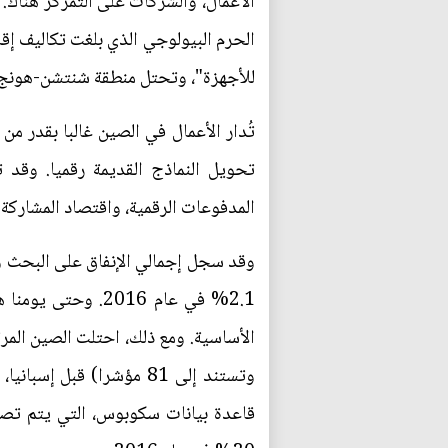
الأعمال، والشركات على التمركز هناك.
للأجهزة"، وتحتل منطقة شنتشن-هونج كون
تُدار الأعمال في الصين غالبا بقدر من
تحويل النماذج القديمة رقميا. وقد
المدفوعات الرقمية، واقتصاد المشاركة (ا