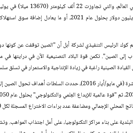
الاستهلاك السنوي بما يقرب من 2 تريليون دولار بحلول عام 2021، 
 كوك الرئيس التنفيذي لشركة أبل أن "الصين توقفت عن كونها دولة
 إلى الصين". تكمن قوة البلاد التصنيعية الآن في درايتها في م
لقيادة الصينية راغبة في زيادة الإنتاجية والاستمرار في تسلق سلسل
البلدية على بناء مراكز التكنولوجيا، على أمل اجتذاب المواهب. وت