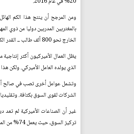
20% في عام 2016.
بالمغتربين المدربين دوليا من ذوي المه
الخارج نحو 800 ألف طالب ــ القدر الكافي من المواهب لتحقيق الأثر المرغوب.
الذي يولده العامل الأميركي. ولكن هذا 
الشركات لقوى السوق بكثافة. وتقليديا، 
تركيز السوق، حيث يعمل 74% من الموظفين في هذه الصناعات المتقدمة في العمر (16 عاما أو أكثر).