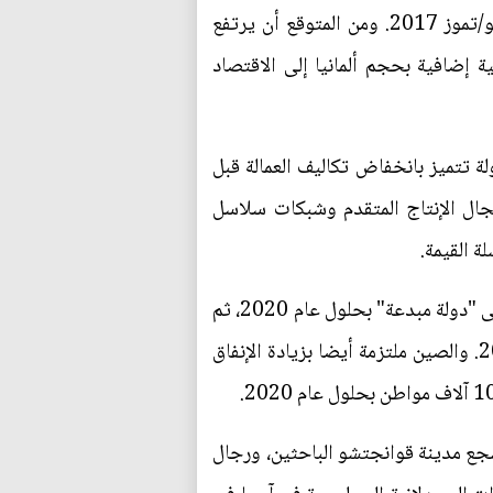
أكبر شبكة للقطارات الفائقة السرعة في العالَم، والتي تجاوزت 22 ألف كيلومتر (13670 ميلا) في يوليو/تموز 2017. ومن المتوقع أن يرتفع
أو ما يعادل إضافة سوق استهلاكية إضافية بحجم ألمانيا إلى الاقتصاد
 تتميز بانخفاض تكاليف العمالة قبل
جال الإنتاج المتقدم وشبكات سلاسل
ة القيمة.
واستنادا إلى الخطة الخمسية الثالثة عشرة (في مايو/أيار 2016)، حددت السلطات أهداف تحول الصين إلى "دولة مبدعة" بحلول عام 2020، ثم
"رائدة للإبداع الدولي" بحلول عام 2030، ثم "قوة عالمية للإبداع العِلمي والتكنولوجي" بحلول عام 2050. والصين ملتزمة أيضا بزيادة الإنفاق
شجع مدينة قوانجتشو الباحثين، ورجال