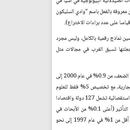
ت الصيدلانية البيولوجية في آسيا في
شن في جنوب الصين معروفة بالفعل باسم "وادي السليكون
قياسا على عدد براءات الاختراع).
لصين نماذج رقمية بالكامل، وليس مجرد
جعلتها تسبق الغرب في مجالات مثل
وقد سجل إجمالي الإنفاق على البحث والتطوير في الصين (كنسبة من الناتج المحلي الإجمالي) نموا تجاوز الضعف، من 0.9% في عام 2000 إلى
2.1% في عام 2016. وحتى يومنا هذا، كانت أغلب الزيادة متركزة في البحوث التطبيقية والتنمية التجارية، مع تخصيص 5% فقط للعلوم
الأساسية. ومع ذلك، احتلت الصين المرتبة الثانية والعشرين على مؤشر الإبداع العالمي لعام 2017 (دراسة استقصائية تشمل 127 دولة واقتصادا
وتستند إلى 81 مؤشرا) قبل إسبانيا، وإيطاليا، وأستراليا. كما سجلت منشورات الصين الأكاديمية العالية التأثير (أعلى 0.1% من الأبحاث في
قاعدة بيانات سكوبوس، التي يتم تصنيفها وفقا للاستشهاد بالأبحاث والاقتباس منها) نموا ملحوظا، من أقل من 1% في عام 1997 إلى نحو