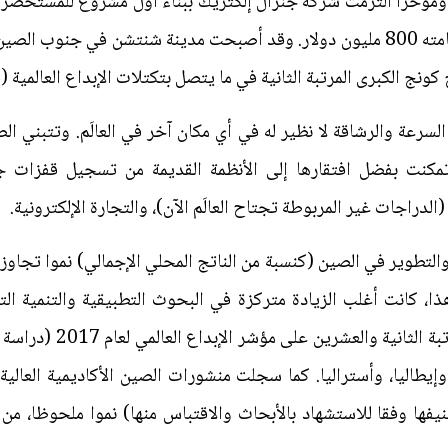
 ومؤخرا التزمت شركة جنرال إلكتريك ببناء أول مشروع للمستحضرا
الحرم البيولوجي الذي بلغت تكاليف إقامته 800 مليون دولار. وقد أصبحت مدينة شنت
ج الكبرى المرتبة الثانية في ما يتصل بتكتلات الإبداع العالمية (
 السرعة والرشاقة لا نظير له في أي مكان آخر في العالَم. وتتبني ا
 تمكنت بفضل افتقارها إلى الأنظمة القديمة من تسجيل قفزات 
لدراجات غير المربوطة تجتاح العالَم الآن)، والتجارة الإلكترونية.