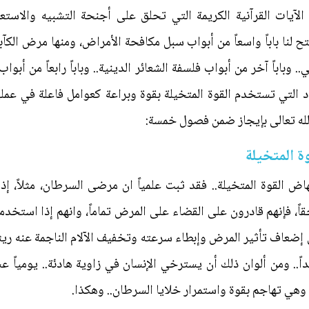
 الآيات القرآنية الكريمة التي تحلق على أجنحة التشبيه والاستعا
 لنا باباً واسعاً من أبواب سبل مكافحة الأمراض، ومنها مرض الكآبة
وباباً آخر من أبواب فلسفة الشعائر الدينية.. وباباً رابعاً من أبواب 
راد التي تستخدم القوة المتخيلة بقوة وبراعة كعوامل فاعلة في عم
له تعالى بإيجاز ضمن فصول خمسة:
ة المتخيلة
ض القوة المتخيلة.. فقد ثبت علمياً ان مرضى السرطان، مثلاً، إذا
ً، فإنهم قادرون على القضاء على المرض تماماً، وانهم إذا استخدم
إضعاف تأثير المرض وإبطاء سرعته وتخفيف الآلام الناجمة عنه ريثما
.. ومن ألوان ذلك أن يسترخي الإنسان في زاوية هادئة.. يومياً ع
ة وهي تهاجم بقوة واستمرار خلايا السرطان.. وهكذا.