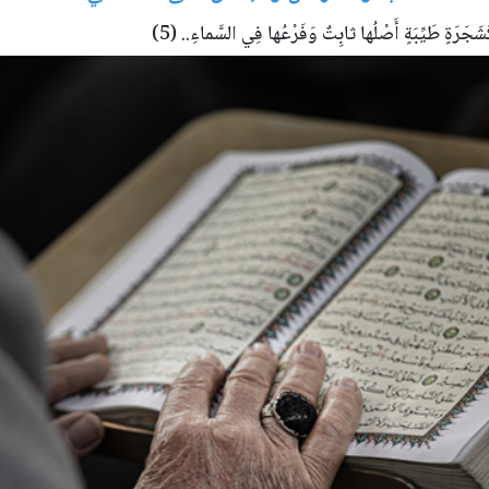
ً كَشَجَرَةٍ طَيِّبَةٍ أَصْلُها ثابِتٌ وَفَرْعُها فِي السَّماءِ.. (5)