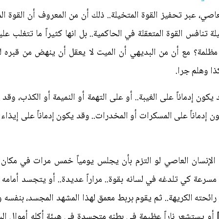
معاصي، عبر تحفيز القوة المتخيلة.. ذلك أن من المعروف أن القوة ا
لة تنافس القوة المتعقلة في الحاكمية.. بل انها كثيراً ما تتغلب عليه
 مظلمة؟ مع أن من البديهي أن الميت لا يعقل أن ينهض من قبره ليخن
ذا وهلم جرا.
كون إدماناً على الغيبة.. أو على التهمة أو النميمة أو الكذب، وقد يك
ون إدماناً على المسكرات أو المخدرات.. وقد يكون إدماناً على إيذاء 
إن الإنسان العاصي لو التزم بأن يجلس يومياً خمس مرات في مك
سرعة كي تلدغه في لسانه بقوة.. مراراً عديدة.. أو يتجسد أمامه ميت
حته الكريهة.. ثم يقوم بربط معمق لهذا المشهد المجسد، بنفسه وهو يغ
َنْ يَأْكُلَ لَحْمَ أَخيهِ مَيْتاً فَكَرِهْتُمُوهُ)[6] أو يستشعر ناراً عظيمة في بطنه متجسدة في هيئة أكله أ