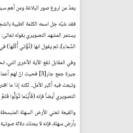
يعدّ من اروع صور البلاغة ومن أهم سبل 
فقد شبّه جل اسمه الكلمة الطيبة بالشج
يستمر المشهد التصويري بقوله تعالى: (أَص
السَّماءِ)، ثم يقول انها (تُؤْتي‏ أُكُل
وفي المقابل تقع الآية الأخرى التي، تح
جيرة جمع جار[3] فحيث 
وتبعث فيه أكبر الأمل.. لكنه إذا ما اقتر
التصويري أيضاً فإنه (فَأَيْنَما تُوَلُّوا فَثَمَّ وَجْهُ اللَّهِ)[4]، فبدل أن يقول ووجد جزاء الله تعالى عنده مثلاً، يقو
بأرض سهلة، فإنه لا يمتلك دلالة صوتية 