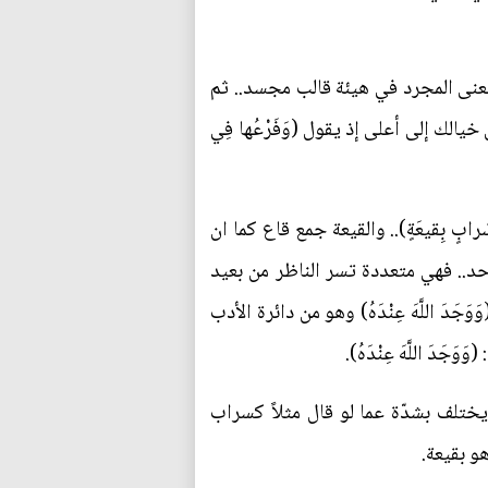
لمعنى المجرد في هيئة قالب مجسد.. ثم
خيالك إلى أعلى إذ يقول (وَفَرْعُها فِي
ٍ بِقيعَةٍ).. والقيعة جمع قاع كما ان
ع واحد.. فهي متعددة تسر الناظر من بعيد
َ اللَّهَ عِنْدَهُ) وهو من دائرة الأدب
قوي[5].. حيث يقرع الأسماع بقوة.. ويختلف بشدّة عما لو قال مثلاً كسراب
و بقيعة.