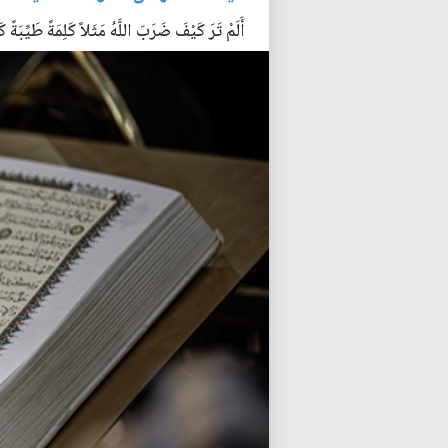
أَلَمْ تَرَ كَيْفَ ضَرَبَ اللَّهُ مَثَلاً كَلِمَةً طَيِّبَة