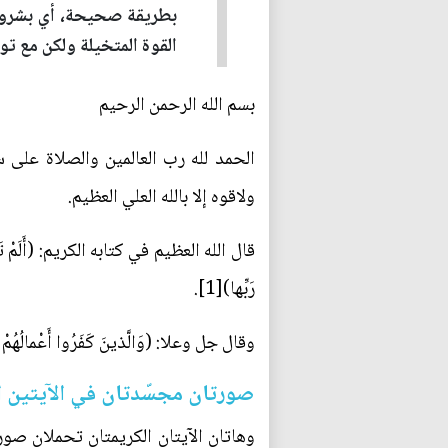
بطريقة صحيحة، أي بشروطها
القوة المتخيلة ولكن مع ت
بسم الله الرحمن الرحيم
الحمد لله رب العالمين والصلاة على س
ولاقوه إلا بالله العلي العظيم.
قال الله العظيم في كتابه الكريم: (أَلَمْ تَرَ كَيْفَ
رَبِّها)[1].
وقال جل وعلا: (وَالَّذينَ كَفَرُوا أَعْمالُهُمْ كَسَرا
صورتان مجسّدتان في الآيتين ا
وهاتان الآيتان الكريمتان تحملان صور