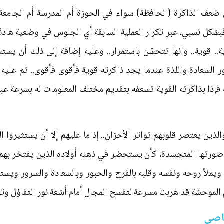
من ضعف الذاكرة (الحافظة) سواء في الحوزة أم المدرسة أم الجامعة
بشكل نسبي، عبر تكرار العملية السابقة أي الجلوس في وضعية هادئ
ة.. قوية.. وانها تتحسّن باستمرار.. وعليه إضافة إلى ذلك أن يس
 السعادة واللذة عندما يجد ذاكرته قوية فأقوى فأقوى.. ثم علي
فإذا بذاكرته القوية تسعفه بتقديم مختلف المعلومات له بسرعة ع
ذين يعتصر قلوبهم تواتر الأحزان.. إذ ما عليهم إلا أن يستثيروا الق
 مع صورتها المتجسدة، كأن يستحضر في ذهنه أولاده الذين يفتخر بهم
لخ ويملأ روحه ونفسه وقلبه بالفرح والحبور وبالسعادة والسرور ويستش
 الموحشة قد هربت مسرعة لتفسح المجال أمام أشعة نور التفاؤل وت
عاصي