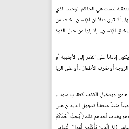
لمتعقلة ليست هي الحاكم الوحيد الذي
ا.. ألا ترى مثلاً ان الإنسان يخاف من
ق الإنسان.. إلا إنها من حِيَل القوة
ون إدماناً على النظر إلى الأجنبية أو
الزوجة أو ضرب الأطفال.. أو على الربا
ان هادئ ويتخيل الكذب كعقرب سوداء
اً منتناً متعفناً تتجول الديدان على
تاب أحدهم ذلك (أَيُحِبُّ أَحَدُكُمْ
موال اليتامى (إِنَّ الَّذينَ يَأْكُلُونَ أَمْوالَ الْيَتامى‏