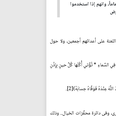
ماً، وانهم إذا استخدموا
مرض
اللعنة على أعدائهم أجمعين، ولا حول
ِي السَّماءِ * تُؤْتي‏ أُكُلَها كُلَّ حينٍ بِإِذْنِ
هَ عِنْدَهُ فَوَفَّاهُ حِسابَهُ)[2].
، وفي دائرة محفِّزات الخيال.. وذلك