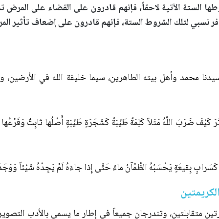
 الستة الآتية لاحقاً، فإنهم قادرون على القضاء على المرض تما
وفر نسبي لتلك الشروط الستة، فإنهم قادرون على إضعاف تأثير ال
يدنا محمد وأهل بيته الطاهرين، سيما خليفة الله في الأرضين، و
 ضَرَبَ اللَّهُ مَثَلاً كَلِمَةً طَيِّبَةً كَشَجَرَةٍ طَيِّبَةٍ أَصْلُها ثابِتٌ وَفَرْعُها ف
بٍ بِقيعَةٍ يَحْسَبُهُ الظَّمْآنُ ماءً حَتَّى إِذا جاءَهُ لَمْ يَجِدْهُ شَيْئاً وَوَجَدَ اللَّ
لكريمتين
تين متقابلتين، وتندرجان جميعاً في إطار ما يسمى بالأدب التصويري