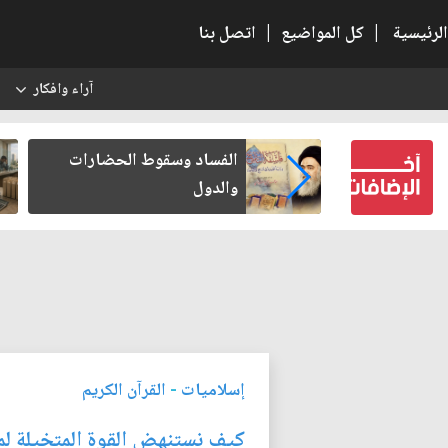
الرئيسية
|
كل المواضيع
|
اتصل بنا
آراء وافكار
س
بعين كتب لنفسه
الفساد وسقوط الحضارات
والدول
إسلاميات
-
القرآن الكريم
كيف نستنهض القوة المتخيلة لم