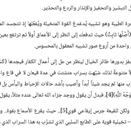
التبشير والتحفيز والإنذار والردع والتحذير.
رة الطيبة وهو تشبيه يُدغدغ القوة المتخيلة ويُفعّلها إذ تتجسد ا
ْلُها ثابِتٌ) حيث تدفعك إلى النظر إلى الأعماق أولاً ثم ترتفع بعين 
َها) في واحدة من أروع صور تشبيه المعقول بالمحسوس.
فز بدورها طائر الخيال لينظر من عل إلى أعمال الكفار فيجدها (كَسَراب
انّ لهم أعمالاً متنوعةً لذلك شبّهت بسراب متشتت في عدة قيعان لا في قا
ب منها لم يجد شيئاً أبداً وأصيب بأشد حالات الإحباط واليأس بل (وَوَجَد
ل: (وَوَجَدَ اللَّهَ عِنْدَهُ).
والقيعة تعني الأرض السهلة المنبسطة ولكن للقيعة جرس إيقاعي 
– تخيلية قوية على الطابع السلبي الذي تشرّب به هذا السراب الذي ه