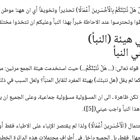
ْ نُنَبِّئُكُمْ بِالْأَخْسَرِينَ أَعْمَالًا) تحذيراً وتخويفاً أي ان ههنا
 وتحترسوا عند الاحاطة خبراً بهذا النبأ وعليكم ان تتخذوا مختلف 
 النبأ
له تعالى: (... هَلْ نُنَبِّئُكُمْ...) حيث استخدمت هيئة الجمع مرتين: 
 كما لم يقل (هل ننبئك) بهيئة المفرد للقابل المنبَأ؟ ولعل السبب في ذلك
 لم تكن ظاهرة ـ الى ان المسؤولية مسؤولية جماعية، وعلى الجميع ان
 النبأ واجب عيني([5]).
الْأَخْسَرِينَ أَعْمَالًا) ولذا لم يقتصر الإنباء على الاطباء فقط أ
الجهال فقط، بل الجميع داخل في أطراف محتملات هذه الدائرة الخطر