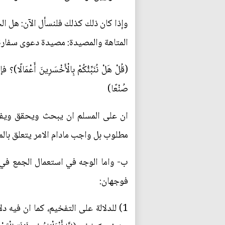
وإذا كان ذلك كذلك فلنسأل الآن: هل الج
المتاهة والمصيدة: مصيدة دعوى سفارة
(قُلْ هَلْ نُنَبِّئُكُمْ بِالْأَخْسَرِينَ أَعْمَال
صُنْعًا)
ان على المسلم ان يبحث ويحقق ويفحص
مطلوب بل واجب مادام الامر يتعلق بالمص
ب- واما الوجه في استعمال الجمع في الفاعل
فوجهان:
1) للدلالة على التفخيم، كما ان فيه