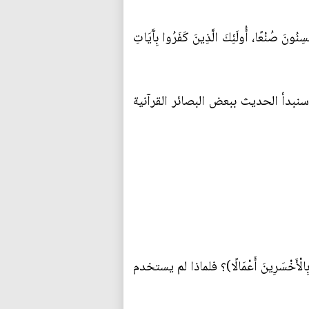
سِنُونَ صُنْعًا، أُولَئِكَ الَّذِينَ كَفَرُوا بِآَيَاتِ
نبدأ الحديث ببعض البصائر القرآنية
َخْسَرِينَ أَعْمَالًا)؟ فلماذا لم يستخدم