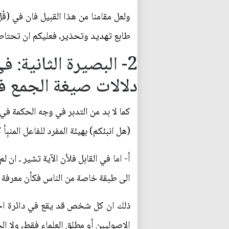
ولعل مقامنا من هذا القبيل فان في (قُلْ هَل
طابع تهديد وتحذير، فعليكم ان تحتاطوا
2- البصيرة الثانية: في هيئة (النبأ)
دلالات صيغة الجمع في
كما لا بد من التدبر في وجه الحكمة في قو
(هل انبئكم) بهيئة المفرد للفاعل المنبِأ
أ- اما في القابل فلأن الآية تشير ـ ان
الى طبقة خاصة من الناس فكأن معرفة هذا
ذلك ان كل شخص قد يقع في دائرة احتمال (
الاصوليين أو مطلق العلماء فقط، ولا 