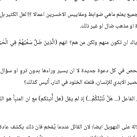
ميع يعلم ماهي ضوابط ومقاييس الاخسرين اعمالا ؟!! لعل الكثير بل ال
 او مذهب ضال او غير ذلك.
ًا)؟ فإياك ان تكون منهم ولكن من هم؟ انهم (الَّذِينَ ضَلَّ سَعْيُهُمْ فِي الْحَيَاةِ ال
 في كل دعوة جديدة لا ان يسير وراءها بدون تروٍ او سؤال من
ير الابدي للإنسان، فلعله الخلود في النار، أليس كذلك؟
 (... هَلْ نُنَبِّئُكُمْ...) إذ لم يقل (هل أُنبئكم) مع ان المنبِأ هو ا
 دلالة على التهويل ايضا؛ لان القائل عندما يُفخم فان ذلك يكشف عا