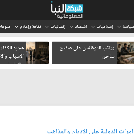
ياسة
إسلاميات
اقتصاد
إنسانيات
ثقافة وإعلام
منوعا
رواتب الموظفين على صفيح
هجرة الكفاءا
ساخن
الأسباب والآث
والإدارية
امرات الدولية على الاديان والمذاهب