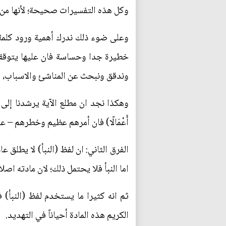
وكل هذه التفسيرات صحيحة؛ لأنها من 
وعلى ضوء ذلك ندرك أهمية ورود كلمة النبأ ف
خطيرة جدا وحساسة فان عليها يتوقف م
وندقق ونبحث عن المناشئ والاسباب، و
وهكذا نجد ان مطلع الآية يرشدنا إلى ان 
أَعْمَالًا) فان أمرهم عظيم وخطرهم – 
الفرق الثاني: ان لفظ (النبأ) لا يطلق 
اما النبأ فلا يحتمل ذلك؛ لان مادته اصل
ثم انه كثيرا ما يستخدم لفظ (النبأ) في
الكريم هذه المادة أحياناً في التهديد.