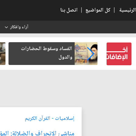
الرئيسية
|
كل المواضيع
|
اتصل بنا
آراء وافكار
س
بعين كتب لنفسه
الفساد وسقوط الحضارات
والدول
إسلاميات
-
القرآن الكريم
مناشئ الانحراف والضلالة: المؤ