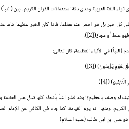
اء اللغة العربية ومدى دقة استعمالات القرآن الكريم ـ بين (النبأ) و
لى كل خبر بل هو اخص منه مطلقا، فاذا كان الخبر عظيما هاما عندئذ 
 غلط أو مجاز([2]).
(النبأ) في الأنباء العظيمة، قال تعالى:
ِ لِقَوْمٍ يُؤْمِنُونَ) ([3])
لْعَظِيمِ) ([4])
ف لو وصف بالعظيم؟! وقد فسّر النبأ بأنحاء كلها تدل على العظمة والش
ن الكريم، ومنها: انه يوم القيامة، كما جاء في الكافي عن الإمام الص
أ هو علي ابن ابي طالب (عليه السلام).