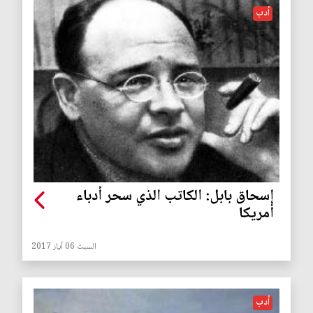
أدب
إسحاق بابل: الكاتب الذي سحر أدباء
أمريكا
السبت 06 آيار 2017
أدب