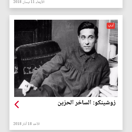
الأربعاء 11 نيسان 2018
أدب
زوشينكو: الساخر الحزين
الأحد 18 آذار 2018