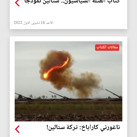
كتاب القتلة السياسيون.. ستالين نموذجاً
الأحد 16 تشرين الاول 2022
مقالات الكتاب
ناغورني كاراباخ: تركة ستالين!