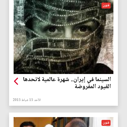
فنون
السينما في إيران.. شهرة عالمية لاتحدها
القيود المفروضة
الأحد 15 شباط 2015
فنون