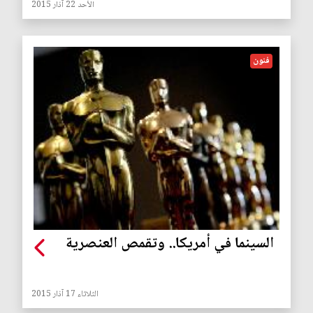
الأحد 22 آذار 2015
فنون
السينما في أمريكا.. وتقمص العنصرية
الثلاثاء 17 آذار 2015