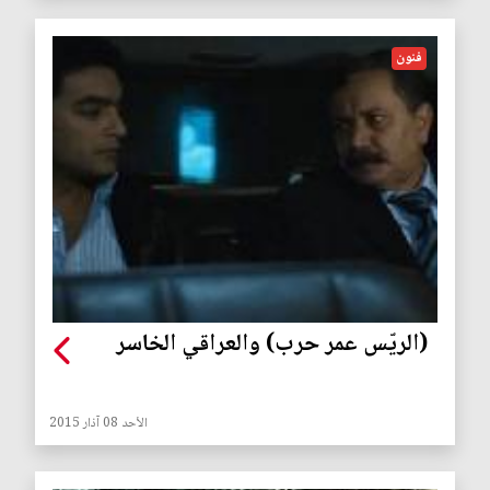
فنون
(الريّس عمر حرب) والعراقي الخاسر
الأحد 08 آذار 2015