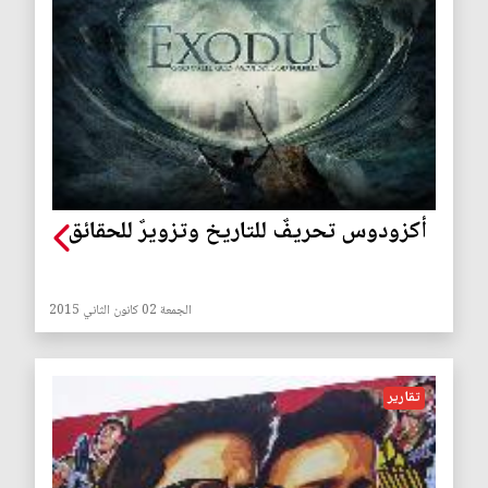
أكزودوس تحريفٌ للتاريخ وتزويرٌ للحقائق
الجمعة 02 كانون الثاني 2015
تقارير