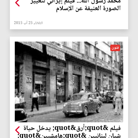
محمد رسول الله... فيلم إيراني لتغيير
الصورة العنيفة عن الإسلام
الثلاثاء 25 آب 2015
فنون
فيلم &quot;أرق&quot; يدخل حياة
شبان لبنانيين &quot;هامشيين&quot;