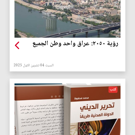
رؤية ٢٠٥٠: عراق واحد وطن الجميع
السبت 04 تشرين الاول 2025
كتب