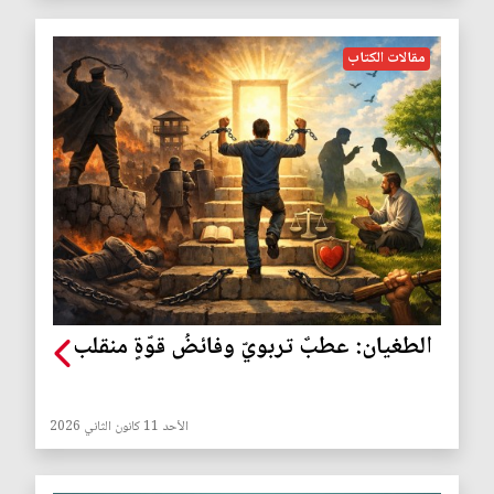
مقالات الكتاب
الطغيان: عطبٌ تربويّ وفائضُ قوّةٍ منقلب
الأحد 11 كانون الثاني 2026