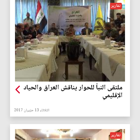
تقارير
ملتقى النبأ للحوار يناقش العراق والحياد
الإقليمي
الثلاثاء 13 حزيران 2017
تقارير