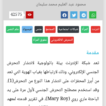
محمود عبد العليم محمد سليمان
42575
انترنت
المرأة
شبكات اجتماعية
المجتمع
جنس
فيسبوك
علم النفس
التحرش الالكتروني
حقوق المرأة
مقدمة
تعد شبكة الإنترنت بيئة باثولوجية لانتشار التحرش
الجنسي الإلكتروني، وذلك لارتباطها بغياب الهوية التي تعد
من أبرز المحفزات على انتشار هذا النوع من التحرش(1).
وقد استخدم مصطلح التحرش الجنسي لأول مرة على يد
الباحثة ماري روي (Mary Roy)، في تقرير قدمته لمعهد