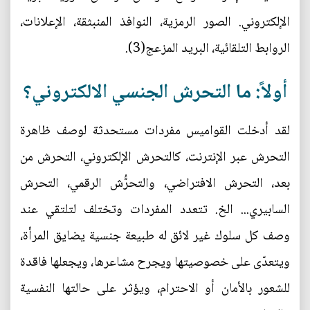
الإلكتروني. الصور الرمزية، النوافذ المنبثقة، الإعلانات،
الروابط التلقائية، البريد المزعج(3).
أولاً: ما التحرش الجنسي الالكتروني؟
لقد أدخلت القواميس مفردات مستحدثة لوصف ظاهرة
التحرش عبر الإنترنت، كالتحرش الإلكتروني، التحرش من
بعد، التحرش الافتراضي، والتحرُّش الرقمي، التحرش
السابيري... الخ. تتعدد المفردات وتختلف لتلتقي عند
وصف كل سلوك غير لائق له طبيعة جنسية يضايق المرأة،
ويتعدّى على خصوصيتها ويجرح مشاعرها، ويجعلها فاقدة
للشعور بالأمان أو الاحترام، ويؤثر على حالتها النفسية