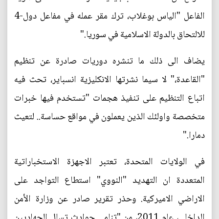
الفاعل "الياس بوغلاب، ترك مقر عمله في مفاعل دول-4
للالتحاق بالدولة الاسلامية في سوريا."
يضاف الى ذلك ما تنشره دوريات صادرة عن تنظيم
"القاعدة،" لا سيما نشرتها الانكليزية انسباير، تحث فيه
اتباع التنظيم على تنفيذ هجمات "تستخدم فيها خبرات
متخصصة واولئك الذين يعملون في مواقع حساسة.. لتعيث
دمارا."
في الولايات المتحدة، تعتبر الاجهزة الاستخباراتية
المتعددة ان التهديد "النووي" استطاع التواجد على
الاراضي الاميركية. وحذر تقرير صادر عن وزارة الأمن
الداخلي، عام 2011، من "تنامي حوادث تسلل الجهاديين