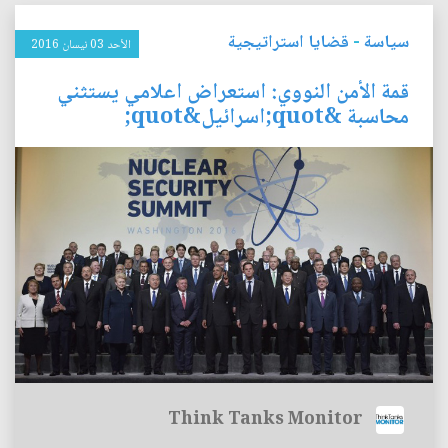
سياسة
-
قضايا استراتيجية
الأحد 03 نيسان 2016
قمة الأمن النووي: استعراض اعلامي يستثني
محاسبة &quot;اسرائيل&quot;
Think Tanks Monitor