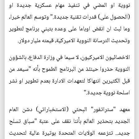
نووية او المضي في تنفيذ مهام عسكرية جديدة او
(الحصول على) قدرات تقنية جديدة." وتوسم العالم خيرا،
وما لبث ان انقض اوباما على وعده بتبني برنامج لتطوير
وتحديث الترسانة النووية الاميركية، قيمته مليار دولار.
الاخصائيون الاميركيون، لا سيما في وزارة الدفاع، بالشؤون
النووية حذروا حينئذ من البرنامج الطموح بأنه "سيعد من
قبل الكثيرين انتهاكا لتعهدات الادارة بعدم تطوير او نشر
اسلحة نووية جديدة."
معهد "ستراتفور" البحثي (الاستخباراتي) دشن العام
الجديد بتحذير العالم بأننا نقف على عتبة "سباق تسلح
جديد.. تتزعمه الولايات المتحدة بوتيرة عالية لتحديث