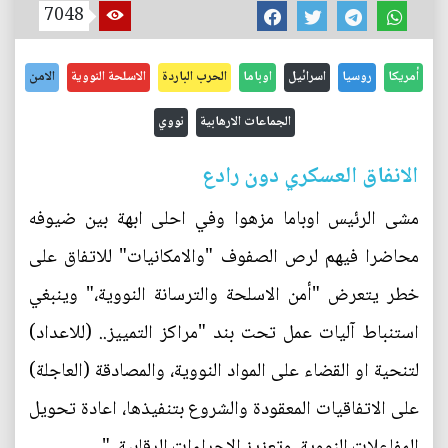
7048
أمريكا
روسيا
اسرائيل
اوباما
الحرب الباردة
الاسلحة النووية
الامن
الجماعات الارهابية
نووي
الانفاق العسكري دون رادع
مشى الرئيس اوباما مزهوا وفي احلى ابهة بين ضيوفه
محاضرا فيهم لرص الصفوف "والامكانيات" للاتفاق على
خطر يتعرض "أمن الاسلحة والترسانة النووية،" وينبغي
استنباط آليات عمل تحت بند "مراكز التمييز.. (للاعداد)
لتنحية او القضاء على المواد النووية، والمصادقة (العاجلة)
على الاتفاقيات المعقودة والشروع بتنفيذها، اعادة تحويل
المفاعلات النووية، وتعزيز الاجراءات الرقابية.."