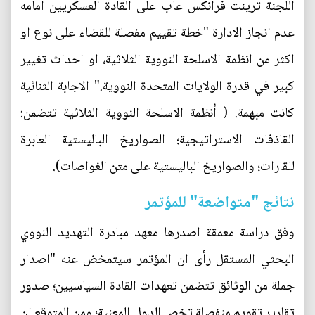
اللجنة ترينت فرانكس عاب على القادة العسكريين امامه
عدم انجاز الادارة "خطة تقييم مفصلة للقضاء على نوع او
اكثر من انظمة الاسلحة النووية الثلاثية، او احداث تغيير
كبير في قدرة الولايات المتحدة النووية." الاجابة الثنائية
كانت مبهمة. ( أنظمة الاسلحة النووية الثلاثية تتضمن:
القاذفات الاستراتيجية؛ الصواريخ الباليستية العابرة
للقارات؛ والصواريخ الباليستية على متن الغواصات).
نتائج "متواضعة" للمؤتمر
وفق دراسة معمقة اصدرها معهد مبادرة التهديد النووي
البحثي المستقل رأى ان المؤتمر سيتمخض عنه "اصدار
جملة من الوثائق تتضمن تعهدات القادة السياسيين؛ صدور
تقارير تقويم منفصلة تخص الدول المعنية؛ ومن المتوقع ان