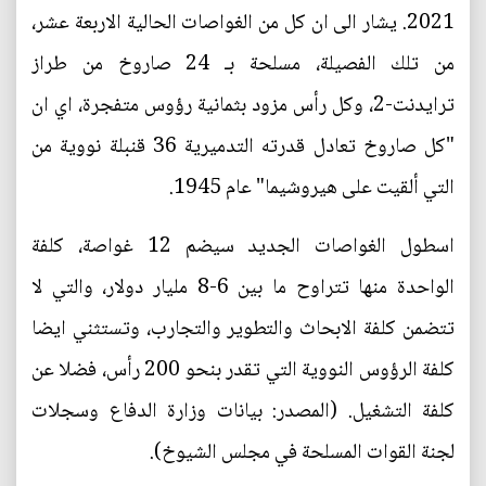
2021. يشار الى ان كل من الغواصات الحالية الاربعة عشر،
من تلك الفصيلة، مسلحة بـ 24 صاروخ من طراز
ترايدنت-2، وكل رأس مزود بثمانية رؤوس متفجرة، اي ان
"كل صاروخ تعادل قدرته التدميرية 36 قنبلة نووية من
التي ألقيت على هيروشيما" عام 1945.
اسطول الغواصات الجديد سيضم 12 غواصة، كلفة
الواحدة منها تتراوح ما بين 6-8 مليار دولار، والتي لا
تتضمن كلفة الابحاث والتطوير والتجارب، وتستثني ايضا
كلفة الرؤوس النووية التي تقدر بنحو 200 رأس، فضلا عن
كلفة التشغيل. (المصدر: بيانات وزارة الدفاع وسجلات
لجنة القوات المسلحة في مجلس الشيوخ).