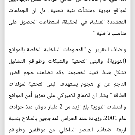
لمواقع نووية ومنشآت بنية تحتية.. بل ان الجماعات
المتشددة العنفية، في الحقيقة، استطاعت الحصول على
مناصب داخلية."
واضاف التقرير ان "المعلومات الداخلية الخاصة بالمواقع
(النووية)، والبنى التحتية والشبكات وطواقم التشغيل
تشكل هدفا ثمينا لخصومنا وقد تضاعف حجم الضرر
الناجم عن اي هجوم يستهدف البنى التحتية لمولدات
الطاقة." يشار ان الانفاق الاميركي على تعزيز أمن المواقع
والمنشآت النووية بلغ ازيد من 2 مليار دولار، منذ حوادث
عام 2001، وزيادة عدد الحراس المدججين بالسلاح بنسبة
اربعة اضعاف. العنصر الداخلي، من موظفين وطواقم