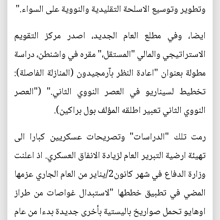
وتطوير وتوسيع الاسلحة التقليدية والنووية على السواء."
ايضا، وفي مطلع العام الجديد، اصدر مركز التقويم
الاستراتيجي والمالي "المستقل،" مقره في واشنطن، دراسة
مطولة بعنوان "اعادة النظر بآرمجيدون (المنازلة الفاصلة):
تخطيط لسيناريو في العصر النووي الثاني." ("العصر
النووي الثاني تعبير اطلقه المؤلف بول براكين).
رمت تلك "الدراسات" وتصريحات عسكريين كبارا الى
تهيئة ارضية التبرير العام لزيادة الانفاق العسكري. اذ اعلنت
وزارة الدفاع في شهر كانون2/يناير من العام الجاري عزمها
المضي في تطبيق خططها "لاستبدال غواصات من طراز
اوهايو تحمل صواريخ باليستية بأخرى جديدة بدءا من عام