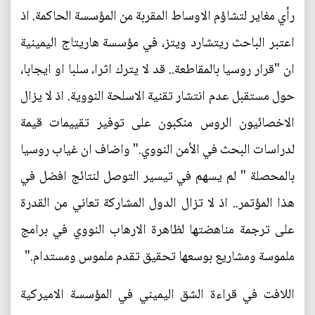
رأي مغاير لتشاؤم الاوساط المقربة من المؤسسة الحاكمة. اذ
اعتبر الباحث ريتشارد ويتز، في مؤسسة هاريتاج اليمينية
ان "قرار روسيا بالمقاطعة.. قد لا يترك اثرا، سلبا او ايجابا،
حول مستقبل عدم انتشار تقنية الاسلحة النووية. اذ لا يزال
الاخصائيون الروس منكبون على توفير تقييمات قيمة
لدراسات البحث في الأمن النووي." واضاف ان غياب روسيا
بالمحصلة " لم يسهم في تيسير التوصل لنتائج افضل في
هذا المؤتمر.. اذ لا تزال الدول المشاركة تعاني من القدرة
على ترجمة مناهضتها لظاهرة الارهاب النووي في برامج
ملموسة ومشاريع بوسعها تحقيق تقدم ملموس ومستدام."
اللافت في قراءة الشق اليميني في المؤسسة الاميركية