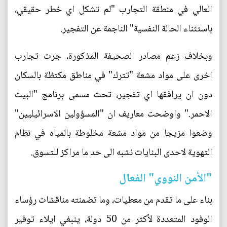
العالي في منطقة التجارب "لم تشكل اي خطر حقيقي،
باستثناء الحالة النفسية" الناجمة عن التفجير.
وبخلاف زعم مصادر الصحيفة المذكورة، جرت تجارب
اخرى على مواد مشعة "تترك" في مناطق مكتظة بالسكان
دون ان يرافقها اي تفجير، تحت مسمى برنامج "البيت
الاحمر." واوضحت معاريف ان "المسؤولين الاسرائيليين"
وضعوا مزيجا من مواد مشعة مخلوطة بالمياه في نظام
التهوية لاحدى البنايات نشبه الى حد ما مراكز للتسوق.
"الأمن النووي" الفعال
بناء على ما تقدم من معطيات، وما تضمنته مناقشات رؤساء
الوفود المتعددة لأكثر من 50 دولة، ينبغي ايلاء توفير