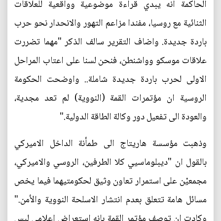
الحاكمة انه يبدي قراءة موضوعية وواقعية للعلاقات
الثنائية مع روسيا، مفندا مزاعم التهور والانحدار نحو حرب
باردة جديدة. واضاف التقرير سالف الذكر "مهما تضررت
علاقات موسكو وواشنطن، فنحن لسنا على اعتاب المراحل
الاولى لحرب باردة جديدة شاملة.. واوضحت الحكومة
الروسية ان مؤتمرات القمة (النووية) لم تعد مجدية،
والعودة الى تفعيل دور وكالة الطاقة الدولية."
وذهبت مؤسسة هاريتاج الى طمأنة الداخل الاميركي
بالقول ان "ديبلوماسيي كلا الطرفين، الروسي والاميركي،
مجمعيْن على استمرار تعاون وثيق لحكومتيهما فيما يخص
مسائل هامة تتعلق بعدم انتشار الاسلحة النووية والأمن."
وكادت ان توصف مؤتمر القمة بانه استعراض اعلامي ليس