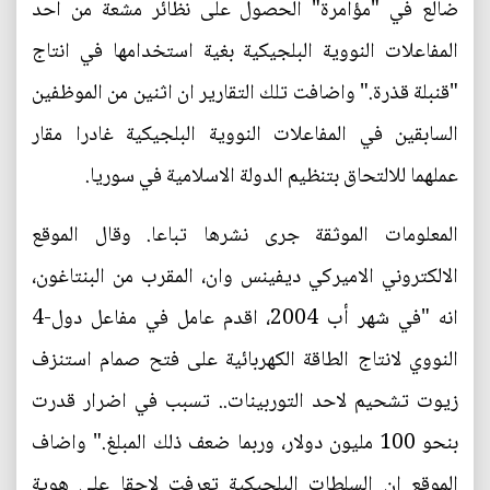
ضالع في "مؤامرة" الحصول على نظائر مشعة من احد
المفاعلات النووية البلجيكية بغية استخدامها في انتاج
"قنبلة قذرة." واضافت تلك التقارير ان اثنين من الموظفين
السابقين في المفاعلات النووية البلجيكية غادرا مقار
عملهما للالتحاق بتنظيم الدولة الاسلامية في سوريا.
المعلومات الموثقة جرى نشرها تباعا. وقال الموقع
الالكتروني الاميركي ديفينس وان، المقرب من البنتاغون،
انه "في شهر أب 2004، اقدم عامل في مفاعل دول-4
النووي لانتاج الطاقة الكهربائية على فتح صمام استنزف
زيوت تشحيم لاحد التوربينات.. تسبب في اضرار قدرت
بنحو 100 مليون دولار، وربما ضعف ذلك المبلغ." واضاف
الموقع ان السلطات البلجيكية تعرفت لاحقا على هوية