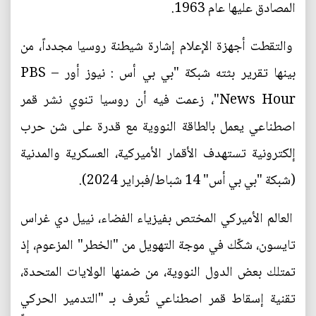
المصادق عليها عام 1963.
والتقطت أجهزة الإعلام إشارة شيطنة روسيا مجدداً، من
بينها تقرير بثته شبكة "بي بي أس : نيوز أور – PBS
News Hour"، زعمت فيه أن روسيا تنوي نشر قمر
اصطناعي يعمل بالطاقة النووية مع قدرة على شن حرب
إلكترونية تستهدف الأقمار الأميركية، العسكرية والمدنية
(شبكة "بي بي أس" 14 شباط/فبراير 2024).
العالم الأميركي المختص بفيزياء الفضاء، نييل دي غراس
تايسون، شكّك في موجة التهويل من "الخطر" المزعوم، إذ
تمتلك بعض الدول النووية، من ضمنها الولايات المتحدة،
تقنية إسقاط قمر اصطناعي تُعرف بـ "التدمير الحركي