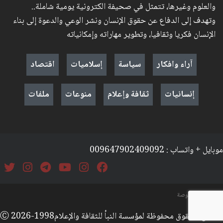
والعلوم وغيرها، تتمثل في صحيفة الكترونية يومية شاملة..
وتهدف إلى الدفاع عن حقوق الإنسان ونشر الوعي والدعوة إلى بناء
الإنسان فكريا وثقافيا، وتطوير مهاراته وإمكانياته
آراء وافكار
سياسة
إسلاميات
اقتصاد
إنسانيات
ثقافة وإعلام
منوعات
ملفات
موبايل + واتساب : 009647902409092
السياسة والخصوصة
جميع الحقوق محفوظة لمؤسسة النبأ للثقافة والإعلامⒸ 2026-1998