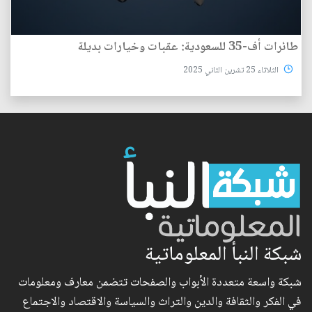
طائرات أف-35 للسعودية: عقبات وخيارات بديلة
الثلاثاء 25 تشرين الثاني 2025
شبكة النبأ المعلوماتية
شبكة واسعة متعددة الأبواب والصفحات تتضمن معارف ومعلومات
في الفكر والثقافة والدين والتراث والسياسة والاقتصاد والاجتماع