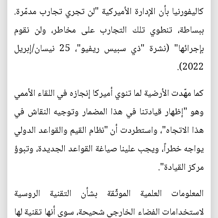
كاليفورنيا بأن الإدارة الأميركية "لن تجري تجارب مدمّرة.
ببساطة، تنطوي تلك التجارب على مخاطر، ولن نقوم
بإجرائها" (نشرة "ذي سبيس ريفيو"، 25 نيسان/إبريل
2022).
كما مهّدت الأرضية لما تنوي أميركا إنجازه في اللقاء الأممي
وهو "إظهار قيادتنا في هذا المضمار وتوجيه النقاش في
هذا الاتجاه"، واستطردت أن "نظام القيم والقواعد الدولي
يواجه خطراً، ويجب علينا صياغة القواعد الجديدة، وتبوؤ
مركز القيادة".
المعلومات العلمية الموثّقة بشأن التقنية الروسية
لاستخدامات الفضاء الخارجي شحيحة، سوى أنها تقنية لها