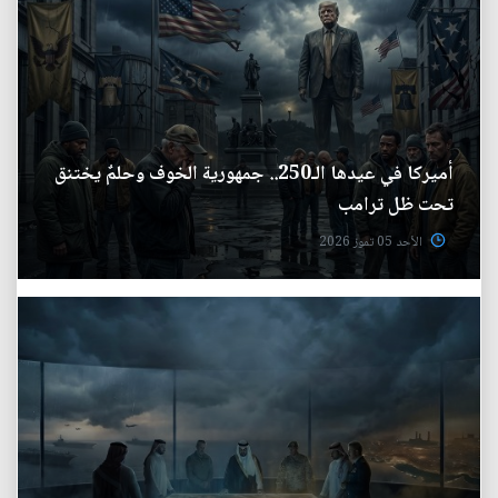
أميركا في عيدها الـ250.. جمهورية الخوف وحلمٌ يختنق
تحت ظل ترامب
الأحد 05 تموز 2026