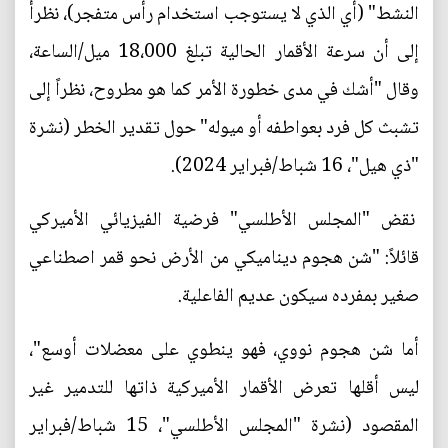
النشط" (أي الذي لا يستوجب استخدام رأس متفجر)، نظرأً
إلى أن سرعة الأقمار الحالية تبلغ 18،000 ميل/الساعة،
وقال "أشك في مدى خطورة الأمر كما هو مطروح، نظراً إلى
تشبث كل فرد بعواطفه أو ميوله" حول تقدير الخطر (نشرة
"ذي هيل"، 16 شباط/فبراير 2024).
نقض "المجلس الأطلسي" فرضية الفيزيائي الأميركي
قائلاً: "شن هجوم ديناميكي من الأرض نحو قمر اصطناعي
صغير بمفرده سيكون عديم الفاعلية.
أما شن هجوم نووي، فهو ينطوي على معضلات أوسع"،
ليس أقلها تعرض الأقمار الأميركية ذاتها للتدمير غير
المقصود (نشرة "المجلس الأطلسي"، 15 شباط/فبراير