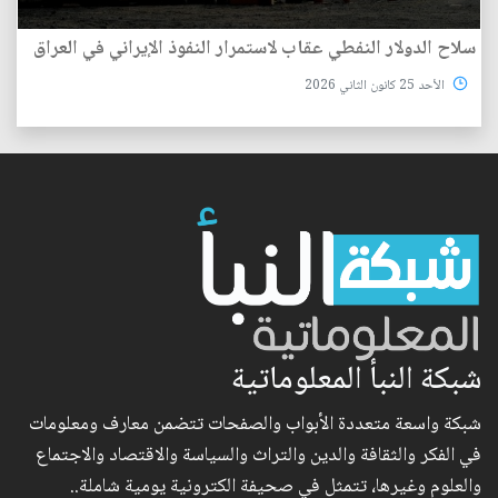
سلاح الدولار النفطي عقاب لاستمرار النفوذ الإيراني في العراق
الأحد 25 كانون الثاني 2026
شبكة النبأ المعلوماتية
شبكة واسعة متعددة الأبواب والصفحات تتضمن معارف ومعلومات
في الفكر والثقافة والدين والتراث والسياسة والاقتصاد والاجتماع
والعلوم وغيرها، تتمثل في صحيفة الكترونية يومية شاملة..