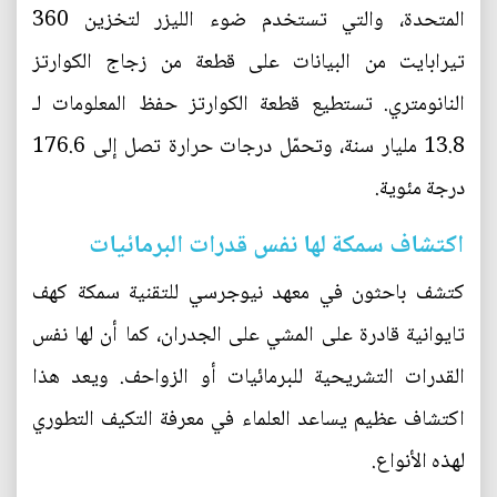
المتحدة، والتي تستخدم ضوء الليزر لتخزين 360
تيرابايت من البيانات على قطعة من زجاج الكوارتز
النانومتري. تستطيع قطعة الكوارتز حفظ المعلومات لـ
13.8 مليار سنة، وتحمّل درجات حرارة تصل إلى 176.6
درجة مئوية.
اكتشاف سمكة لها نفس قدرات البرمائيات
كتشف باحثون في معهد نيوجرسي للتقنية سمكة كهف
تايوانية قادرة على المشي على الجدران، كما أن لها نفس
القدرات التشريحية للبرمائيات أو الزواحف. ويعد هذا
اكتشاف عظيم يساعد العلماء في معرفة التكيف التطوري
لهذه الأنواع.