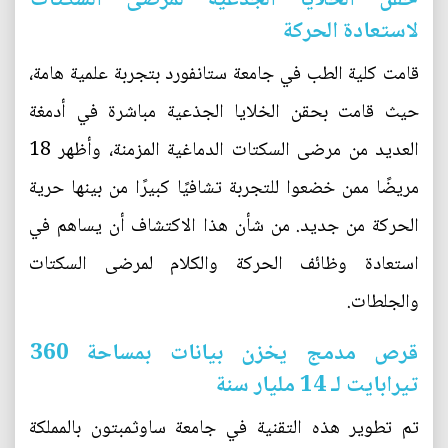
لاستعادة الحركة
قامت كلية الطب في جامعة ستانفورد بتجربة علمية هامة،
حيث قامت بحقن الخلايا الجذعية مباشرة في أدمغة
العديد من مرضى السكتات الدماغية المزمنة، وأظهر 18
مريضًا ممن خضعوا للتجربة تشافيًا كبيرًا من بينها حرية
الحركة من جديد. من شأن هذا الاكتشاف أن يساهم في
استعادة وظائف الحركة والكلام لمرضى السكتات
والجلطات.
قرص مدمج يخزن بيانات بمساحة 360
تيرابايت لـ 14 مليار سنة
تم تطوير هذه التقنية في جامعة ساوثمبتون بالمملكة