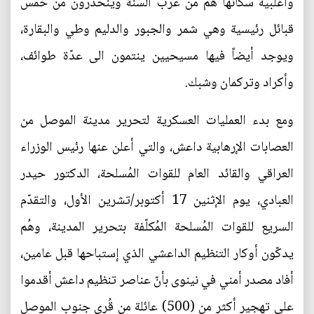
وأغلبية سكانها هم من عرب السنة وينحدرون من خمس
قبائل رئيسية وهي شمر والجبور والدليم وطي والبقارة،
ويوجد أيضاً فيها مسيحيين ينتمون الى عدّة طوائف،
وأكراد وتركمان وشبك.
ومع بدء العمليات العسكرية لتحرير مدينة الموصل من
العصابات الإرهابية داعش، والتي أعلن عنها رئيس الوزراء
العراقي والقائد العام للقوات المُسلحة، الدكتور حيدر
العبادي، يوم الإثنين 17 أكتوبر/تشرين الأول، والتقدّم
السريع للقوات المُسلحة المُكلّفة بتحرير المدينة، وهُم
يدكّون أوكار التنظيم الداعشي الذي إستباحها قبل عامين،
أفاد مصدر أمني في نينوى بأنّ عناصر تنظيم داعش أقدموا
على تهجير أكثر من (500) عائلة من قُرى جنوب الموصل