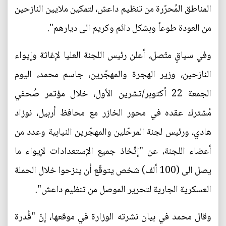
المناطق المُحرّرة من تنظيم داعش، لتمكين ملايين النازحين
من العودة طوعاً وبشكل دائم وكريم الى ديارهم".
وفي سياقٍ متّصل، أعلن رئيس اللجنة العليا لإغاثة وإيواء
النازحين، وزير الهجرة والمهجّرين، جاسم محمد، اليوم
الجمعة 22 أكتوبر/تشرين الأول، خلال مؤتمر صُحفي
مُشترك عقده في محور الخازر مع محافظ أربيل، نوزاد
هادي، ورئيس لجنة المرحّلين والمهجّرين النيابية وعدد من
أعضاء اللجنة، عن "إتّخاذ جميع الإستعدادات لإيواء ما
يصل الى (100 ألف) شخص يتوقّع أن ينزحوا خلال الحملة
العسكرية الجارية لتحرير الموصل من تنظيم داعش".
وقال محمد في بيان نشرته الوزارة في موقعها، إنّ "قُدرة