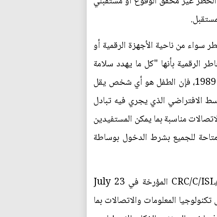
الخطر غير محقق الوقوع أو مستقبلي
مستقبل.
 سواء من ناحية الأجهزة الرقمية أو
طر الرقمية بأنها "كل ما يهدد سلامة
الطفل الجسدية والنفسية ويؤثر على سلوكه سلباً"، وبحسب المادة الأولى من اتفاقية حقوق الطفل للعام 1989، فإن الطفل هو أي شخص يقل
ا الوسط الافتراضي الذي يجري فيه تبادل
تصالات مناسبة بما يمكن المستفيدين
 متاحة للجميع بشرط الدخول بوساطة
وقد شددت الأمم المتحدة في أحدث وثائقها التي تتصل بالموضوع العام 2022 المرقمة بـ(CRC/C/ISL/CO/5-6 المؤرخة في 23 July
July 2) على أن البيئة الرقمية تشمل تكنولوجيا المعلومات والاتصالات بما