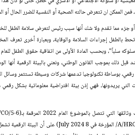
عيشية أو سلوكه الاجتماعي أو الأسري في خطر، حتى لو كان هذا 
فمن الممكن ان تتعرض حالته الصحية أو النفسية للضرر الحال أو ال
أو جزء مما تقدم ولا شك أنها سبب رئيس لتعرض سلامة الطفل للخطر
 تحط بالطفل إجراءات السلامة والوقاية، وبعبارة أخرى تعرف المخا
غ سن الرشد قبل ذلك بموجب القانون الوطني، ونعني بالبيئة الرقمية أنه
ل رقمي، بوساطة تكنولوجيا تدعمها شركات وسيطة تستثمر وسائل الا
ات التي يريدونها، فهي إذن بيئة افتراضية معلوماتية بشكل رقمي
2022) والوثيقة (A/HRC/56/L.11/Rev.1/ المؤرخة في 8 024