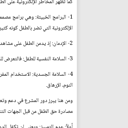
كما تظهر المخاطر الإلكترونية على الط
1- البرامج الخبيثة: وهي برامج مصمم
الإلكترونية التي تضر بالطفل كونه كثير 
2- الإدمان: إذ يدمن الطفل على مشاهدة الرسوم المتحركة أو ألعاب الفيديو ما يتسبب بمشاكل أسرية ومدرسية كبيرة جداً لأولياء الأمور.
3- السلامة النفسية للطفل: فالتعرض للمواد المضرة الإباحية أو العنيفة يشكل خطر جدي يلحق أشد الضرر بسلامة الطفل النفسية.
4- السلامة الجسدية: الاستخدام المف
النوم، الإرهاق.
ومن هنا يبرز دور المشرع في دعم وتعز
مصادرة حق الطفل من قبل الجهات التنف
أولاً: عدم التمييز: ويعني ان تكفل الد