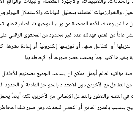
والخدمات، والتطبيقات، والأجهزة المتصلة، والبيئات والواقع الا
تشغيل، والخوارزميات المتعلقة بتحليل البيانات، والاستدلال البيولوجي
 مباشر، وهدف الأمم المتحدة من وراء التوجيهات الصادرة عنها تح
 عشر عاماً من العمر، فهنالك عدد غير محدود من المحتوى الرقمي على 
يلها أو التفاعل معها، أو توزيعها إلكترونياً أو إعادة نشرها، ك
ية وغيرها كثير جداً يصعب حصر صورها أو الإحاطة بها.
رصة مؤاتيه لعالم أجمل ممكن ان يساعد الجميع بضمنهم الأطفال 
ن التفاعل مع الآخرين دون الاعتداد بالحواجز المادية أو الحدود ا
ي التعلم والتطور والتفاعل الإنساني مع الآخرين، لكنه أيضاً يحمل
يح يتسبب بالضرر المادي أو النفسي للحدث، ومن صور تلك المخاطر: