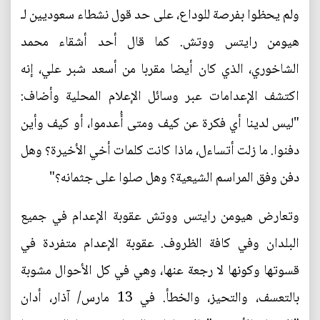
ولم يحظوا بفرصة للوداع، على حد قول نشطاء سعوديين لـ
هيومن رايتس ووتش. كما قال أحد أشقاء محمد
الشاخوري، الذي كان أيضا مقربا من أسعد شبر علي، إنه
اكتشف الإعدامات عبر وسائل الإعلام المحلية وأضاف:
"ليس لدينا أي فكرة عن كيف ومتى أُعدموا، أو كيف وأين
دفنوا. ما زلت أتساءل، ماذا كانت كلمات أخي الأخيرة؟ وهل
دفن وفق المراسم الشيعية؟ وهل صلوا على جثمانه؟"
وتعارض هيومن رايتس ووتش عقوبة الإعدام في جميع
البلدان وفي كافة الظروف. عقوبة الإعدام متفردة في
قسوتها وكونها لا رجعة عنها، وهي في كل الأحوال مشوبة
بالتعسف، والتحيز، والخطأ. في 13 مارس/ آذار، أدان