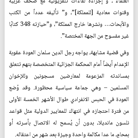
العلماء”، و”إجراءه لقاءات تلفزيونية مع صحف غربية
وقنوات معادية [للمملكة]”، و” تأليفه عدداً من الكتب
والأبحاث… ونشرها خارج المملكة”، و”حيازته 348 كتابًا
غير مفسوح من الجهة المختصة”.
وفي قضية مشابهة، يواجه رجل الدين سلمان العودة عقوبة
الإعدام أيضاً أمام المحكمة الجزائية المتخصصة بتهم تتعلق
بمساندته المزعومة لمعارضين مسجونين وللإخوان
المسلمين – وهي جماعة سياسية محظورة. وقد وُضع
العودة في الحبس الانفرادي طوال الأشهر الخمسة الأولى
من فترة احتجازه في انتهاك للمعايير الدولية مثل قواعد
نلسون مانديلا، بدون أن يُسمح له الاتصال بأسرته أو
بمحامٍ، ما عدا مكالمة واحدة وجيزة بعد شهر من اعتقاله.