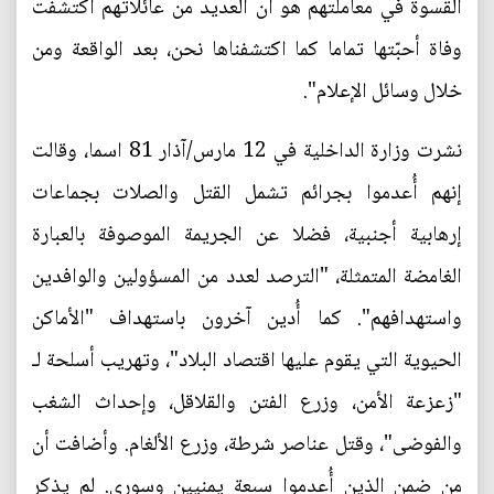
القسوة في معاملتهم هو أن العديد من عائلاتهم اكتشفت
وفاة أحبّتها تماما كما اكتشفناها نحن، بعد الواقعة ومن
خلال وسائل الإعلام".
نشرت وزارة الداخلية في 12 مارس/آذار 81 اسما، وقالت
إنهم أُعدموا بجرائم تشمل القتل والصلات بجماعات
إرهابية أجنبية، فضلا عن الجريمة الموصوفة بالعبارة
الغامضة المتمثلة، "الترصد لعدد من المسؤولين والوافدين
واستهدافهم". كما أُدين آخرون باستهداف "الأماكن
الحيوية التي يقوم عليها اقتصاد البلاد"، وتهريب أسلحة لـ
"زعزعة الأمن، وزرع الفتن والقلاقل، وإحداث الشغب
والفوضى"، وقتل عناصر شرطة، وزرع الألغام. وأضافت أن
من ضمن الذين أُعدموا سبعة يمنيين وسوري. لم يذكر