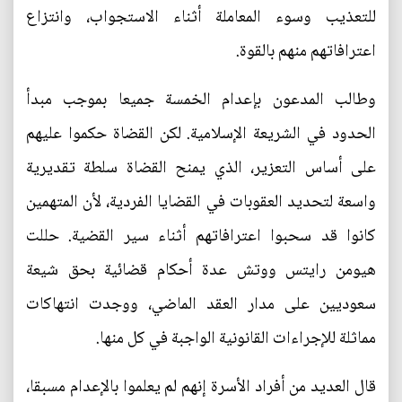
للتعذيب وسوء المعاملة أثناء الاستجواب، وانتزاع
اعترافاتهم منهم بالقوة.
وطالب المدعون بإعدام الخمسة جميعا بموجب مبدأ
الحدود في الشريعة الإسلامية. لكن القضاة حكموا عليهم
على أساس التعزير، الذي يمنح القضاة سلطة تقديرية
واسعة لتحديد العقوبات في القضايا الفردية، لأن المتهمين
كانوا قد سحبوا اعترافاتهم أثناء سير القضية. حللت
هيومن رايتس ووتش عدة أحكام قضائية بحق شيعة
سعوديين على مدار العقد الماضي، ووجدت انتهاكات
مماثلة للإجراءات القانونية الواجبة في كل منها.
قال العديد من أفراد الأسرة إنهم لم يعلموا بالإعدام مسبقا،