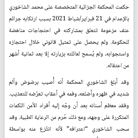
حكمت المحكمة الجزائية المتخصصة على محمد الشاخوري
بالإعدام في 21 فبراير/شباط 2021 بسبب ارتكابه جرائم
عنف مزعومة تتعلق بمشاركته في احتجاجات مناهضة
للحكومة. ولم يحصل على تمثيل قانوني خلال احتجازه
واستجوابه، ولم يُسمح لعائلته بزيارته إلا بعد ثمانية أشهر
من اعتقاله.
وقد أبلغ الشاخوري المحكمة أنه أُصيب برضوض وألم
شديد في ظهره وأضلعه، وفمه في أعقاب تعرّضه للتعذيب.
وفقد معظم أسنانه بعد أن وجّه إليه أفراد الأمن اللكمات
المتكررة على وجهه، ومع ذلك حُرم من الرعاية الطبية. وقد
سحب الشاخوري “اعترافه” لأنه انتُزع منه بواسطة