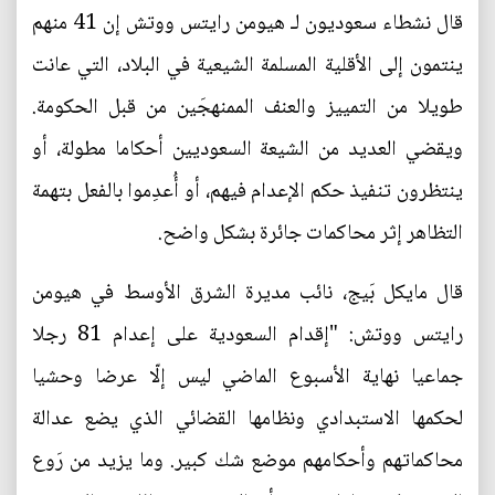
قال نشطاء سعوديون لـ هيومن رايتس ووتش إن 41 منهم
ينتمون إلى الأقلية المسلمة الشيعية في البلاد، التي عانت
طويلا من التمييز والعنف الممنهجَين من قبل الحكومة.
ويقضي العديد من الشيعة السعوديين أحكاما مطولة، أو
ينتظرون تنفيذ حكم الإعدام فيهم، أو أُعدِموا بالفعل بتهمة
التظاهر إثر محاكمات جائرة بشكل واضح.
قال مايكل بَيج، نائب مديرة الشرق الأوسط في هيومن
رايتس ووتش: "إقدام السعودية على إعدام 81 رجلا
جماعيا نهاية الأسبوع الماضي ليس إلّا عرضا وحشيا
لحكمها الاستبدادي ونظامها القضائي الذي يضع عدالة
محاكماتهم وأحكامهم موضع شك كبير. وما يزيد من رَوع