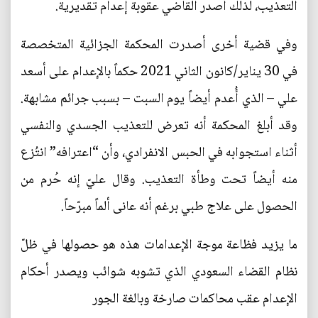
التعذيب، لذلك أصدر القاضي عقوبة إعدام تقديرية.
وفي قضية أخرى أصدرت المحكمة الجزائية المتخصصة
في 30 يناير/كانون الثاني 2021 حكماً بالإعدام على أسعد
علي – الذي أُعدم أيضاً يوم السبت – بسبب جرائم مشابهة.
وقد أبلغ المحكمة أنه تعرض للتعذيب الجسدي والنفسي
أثناء استجوابه في الحبس الانفرادي، وأن “اعترافه” انتُزع
منه أيضاً تحت وطأة التعذيب. وقال عليّ إنه حُرم من
الحصول على علاج طبي برغم أنه عانى ألماً مبرّحاً.
ما يزيد فظاعة موجة الإعدامات هذه هو حصولها في ظلّ
نظام القضاء السعودي الذي تشوبه شوائب ويصدر أحكام
الإعدام عقب محاكمات صارخة وبالغة الجور