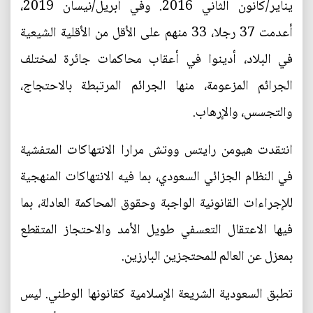
يناير/كانون الثاني 2016. وفي أبريل/نيسان 2019،
أعدمت 37 رجلا، 33 منهم على الأقل من الأقلية الشيعية
في البلاد، أدينوا في أعقاب محاكمات جائرة لمختلف
الجرائم المزعومة، منها الجرائم المرتبطة بالاحتجاج،
والتجسس، والإرهاب.
انتقدت هيومن رايتس ووتش مرارا الانتهاكات المتفشية
في النظام الجزائي السعودي، بما فيه الانتهاكات المنهجية
للإجراءات القانونية الواجبة وحقوق المحاكمة العادلة، بما
فيها الاعتقال التعسفي طويل الأمد والاحتجاز المتقطع
بمعزل عن العالم للمحتجزين البارزين.
تطبق السعودية الشريعة الإسلامية كقانونها الوطني. ليس