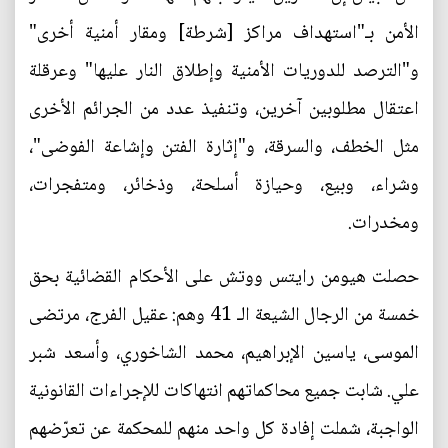
الأمن بـ"استهداف مراكز [شرطة] ومقار أمنية أخرى"
و"الترصد للدوريات الأمنية وإطلاق النار عليها" وعرقلة
اعتقال مطلوبين آخرين، وتنفيذ عدد من الجرائم الأخرى
مثل الخطف، والسرقة، و"إثارة الفتن وإشاعة الفوضى"،
وشراء، وبيع، وحيازة أسلحة، وذخائر، ومتفجرات،
ومخدرات.
حصلت هيومن رايتس ووتش على الأحكام القضائية بحق
خمسة من الرجال الشيعة الـ 41 وهم: عقيل الفرج، مرتضى
الموسى، ياسين الإبراهيم، محمد الشاخوري، وأسعد شبر
علي. شابت جميع محاكماتهم انتهاكات للإجراءات القانونية
الواجبة، شملت إفادة كل واحد منهم للمحكمة عن تعرّضهم