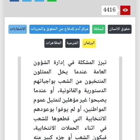
4416
حقوق الانسان
السلطة
مركز آدم للدفاع عن الحقوق والحريات
الانتخابات
البرلمان
الشرعية
المظاهرات
تبرز المشكلة في إدارة الشؤون
العامة عندما يخل الممثلون
المنتخبون من الشعب بواجباتهم
الدستورية والقانونية، أو عندما
يصبحوا غير مؤهلين لتمثيل عموم
المواطنين، أو لم يوفوا بوعودهم
الانتخابية التي قطعوها للشعب
في اثناء الحملات الانتخابية،
فيكون الشعب أو جزء كبير منه