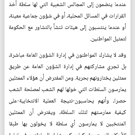
عندما ينضمون إلى المجالس الشعبية التي لها سلطة أخذ
القرارات في المسائل المحلية، أو في شؤون جماعية معينة،
أو عندما ينتسبون إلى هيئات تنشأ بالتشاور مع الحكومة
لتمثيل المواطنين.
وقد لا يشارك المواطنون في إدارة الشؤون العامة مباشرة،
بل تجري مشاركتهم في إدارة الشؤون العامة عن طريق
ممثلين يختارونهم بحرية. ومن المفترض أن هؤلاء الممثلين
يمارسون السلطات التي خولها لهم الشعب لمصلحة الشعب
حصرا، وأنهم يحاسبون-نتيجة العملية الانتخابية-على
كيفية ممارستهم لتلك السلطة، ويفترض أن الممثلين
المنتخبين لا يمارسون أي سلطة لا يخولون بها طبقا