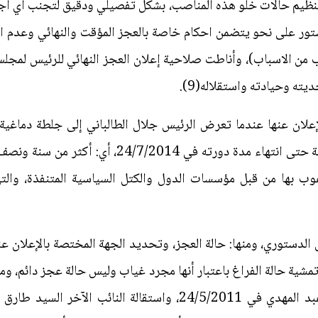
 تنظيم حالات خلو هذه المناصب، بشكل تفصيلي ودقيق لتجنب أي ا
 على نحو يتضمن احكام خاصة بالعجز المؤقت والنهائي وعدم الاكت
ن الاسباب)، وأناطت صلاحية إعلان العجز النهائي للرئيس لمجلس ا
يته وحيادته واستقلاله(9).
حالت دون ممارسته لسلطاته الدستورية حتى انتهاء مدة
غوب بها من قبل مؤسسات الدول والكتل السياسية المتنفذة، و
دستوري، ومنها: حالة العجز، وتحديد الجهة المختصة بالإعلان عن
ية حالة الفراغ باعتبار أنها مجرد غياب وليس حالة عجز دائم، وما 