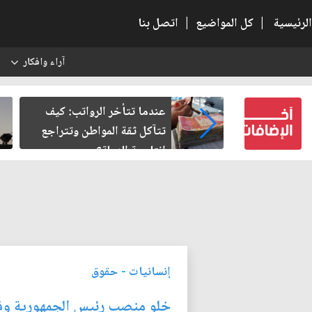
الرئيسية
|
كل المواضيع
|
اتصل بنا
آراء وافكار
س
النسبية.. حين
عندما تتأخر الرواتب: كيف
لباطل
تتآكل ثقة المواطن وتتراجع
إنتاجية الدولة؟
إنسانيات
-
حقوق
خلو منصب رئيس الجمهورية وفق ال