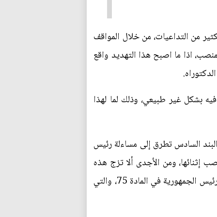
لتهديد رئيس الجمهورية بالاستقالة من خلال رسالته الى مجلس النواب بتاريخ 26/12/2019 الكثير من التداعيات، من خلال المواقف
منصب، اذا ما اصبح هذا التهديد واقع
لدكتوراه.
يه بشكل غير طبيعي، وذلك لما لهذا
العراقي هذه الحالات في ثلاث مواد منفصلة؛ وهي (61 و72 و75) ففي المادة 61 في البند السادس تطرق إلى مساءلة رئيس
ث حالة خلو المنصب إثنائها، ومن الأجدى ألا تزج هذه
المادة بالتطرق إلى إحدى حالات تنظيم الخلو، وكان بمقدور المشرع أن يضمن مجمل حالات خلو منصب رئيس الجمهورية في المادة 75، والتي