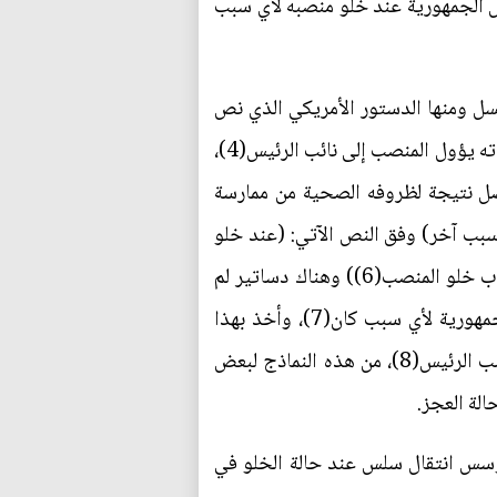
يس الجمهورية عند خلو منصبه لأي سبب
لسل ومنها الدستور الأمريكي الذي نص
عند إقالة الرئيس من منصبه، أو في حالة وفاته أو استقالته، أو عجزه عن أداء سلطات ذلك المنصب أو واجباته يؤول المنصب إلى نائب الرئيس(4)،
صل نتيجة لظروفه الصحية من ممارسة
 وختمها بـ (لأي سبب آخر) وفق النص الآتي: (عند خلو
منصب رئيس الجمهورية للاستقالة أو الوفاه، أو العجز الدائم من العمل أو لأي سبب آخر يعلن مجلس النواب خلو المنصب(6)) وهناك دساتير لم
تتطرق إلى تفاصيل حالة الخلو، ومنها الدستور الفرنسي لسنة 1958 الذي نص في حالة شغور رئاسة الجمهورية لأي سبب كان(7)، وأخذ بهذا
النهج الدستور الصيني: (في حالة شغور منصب رئيس جمهورية الصين الشعبية... يتولى نائب الرئيس منصب الرئيس(8)، من هذه النماذج لبعض
الة العجز.
 تؤسس انتقال سلس عند حالة الخلو في