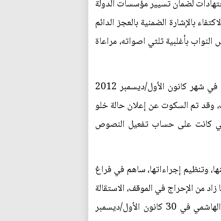
جتهادات لضمان تسيير مؤسسات الدولة
فاء بالإشارة الضمنية بالعجز الدائم
لنواب بأغلبية ثلثي اصواته، مراعاة
وقد حدثت حالة خلو للمنصب دون الإعلان عنها عندما تعرض الرئيس جلال الطالباني إلى جلطة دماغية في شهر كانون الأول/ديسمبر 2012
 دورته في 24/7/2014، أي: أكثر من سنة ونصف، وقد تم السكوت عن إعلان حالة خلو
التي كانت على حساب تفعيل النصوص
ها، وتنظيم إجراءاتها، ساهم في فراغ
زاد من الإحراج في الموقف، الاستقالة
المبكرة لنائب الرئيس الدكتور عادل عبد المهدي في 24/5/2011، واستقالة النائب الآخر السيد طارق الهاشمي في 30 كانون الأول/ديسمبر