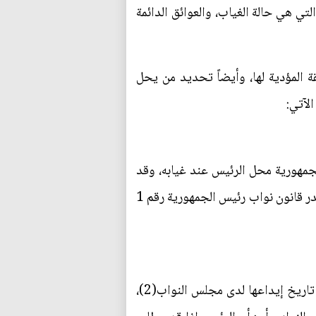
تي هي حالة الغياب، والعوائق الدائمة
 المؤدية لها، وأيضاً تحديد من يحل
لآتي:
دة 75 الفقرة ثانياً (يحل نائب رئيس الجمهورية محل الرئيس عند غيابه، وقد
أوعز الدستور لمجلس النواب، تشريع قانون ينظم أحكام اختيار نائب أو أكثر لرئيس الجمهورية(1)، وقد صدر قانون نواب رئيس الجمهورية رقم 1
لرئيس الجمهورية تقديم استقالته تحريرياً إلى رئيس مجلس النواب، وتعد نافذة بعد مضي سبعة أيام من تاريخ إيداعها لدى مجلس النواب(2)،