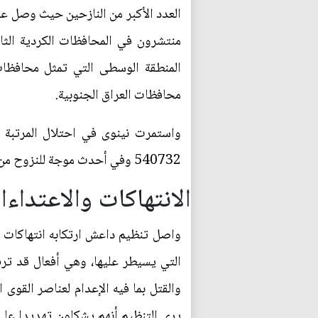
محافظات العراق الجنوبية.
540732 وفي أحدث موجة للنزوح من ناحية العلم في محافظة صالح الدين لجأ 6300 شخصا في محافظة كركوك المجاورة وقضاء سامراء.
الانتهاكات والاعتداء
واصل تنظيم داعش ارتكابه انتهاكات وا
التي يسيطر عليها، وهي أفعال قد ترق
والقتل بما فيه الإعدام لعناصر القوى
يرى التنظيم أنهم يشكلون تهديدا على