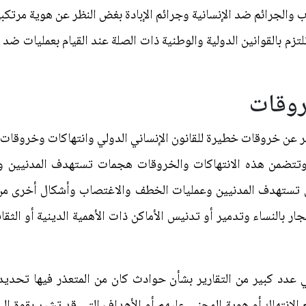
والجرائم ضد الإنسانية وجرائم الإبادة بغض النظر عن هوية مرتكب
تزم بالقوانين الدولية والوطنية ذات الصلة عند القيام بعمليات ض
روقات
ير عن خروقات خطيرة للقانون الإنساني الدولي وانتهاكات وخروقا
تتضمن هذه الانتهاكات والخروقات هجمات تستهدف المدنيين وال
تي تستهدف المدنيين وعمليات الخطف والاغتصاب وأشكال أخرى من
ار بالنساء وتدمير أو تدنيس الأماكن ذات الأهمية الدينية أو الث
 عدد كبير من التقارير بشأن حوادث كان من المتعذر فيها تحديد 
الانتهاك أو هوية المجني عليهم أو الأهداف التي قد تشير بقوة إل