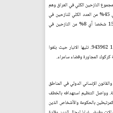
زحين حيث وصل عددهم هناك إلى ما يقرب من 946266 شخصا أو ما يمثل 47% من مجموع النازحين الكلي في العراق وهم
منتشرون في المحافظات الكردية الثالث دهوك وأربيل والسليمانية. ويوجد حوالي 904170 شخصا أي 45% من العدد الكلي للنازحين في
المنطقة الوسطى التي تمثل محافظات الانبار وبغداد وديالى وكركوك ونينوى وصلاح الدين و153630 شخصا أي 8% من النازحين في
واستمرت نينوى في احتلال المرتبة الأولى في عدد الأشخاص الذين هربوا من ديارهم حيث بلغوا 17 943962. تليها الانبار حيث بلغوا
القانون الإنساني الدولي في المناطق
ية. وواصل التنظيم استهدافه بالخطف
م كمرتبطين بالحكومة والأشخاص الذين
الات وفرض غيابا لرجال الدين وقادة