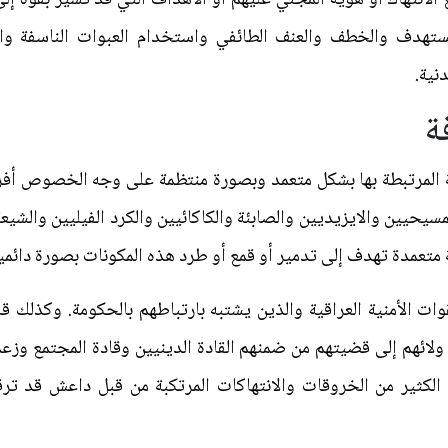
مستهدف والخطف والعنف الطائفي واستخدام العبوات الناسفة وال
نية.
ة
مرتبطة بها بشكل متعمد وبصورة منتظمة على وجه الخصوص أفراد ال
مسيحيين والايزيديين والصابئة والكاكائيين والكرد الفيليين والشي
 متعمدة تهدف إلى تدمير أو قمع أو طرد هذه المكونات بصورة دائ
وات الأمنية العراقية والذين يشتبه بارتباطهم بالحكومة. وكذلك 
ئهم إلى قضيتهم من ضمنهم القادة الدينيين وقادة المجتمع وزعما
 الكثير من الخروقات والانتهاكات المرتكبة من قبل داعش قد تر