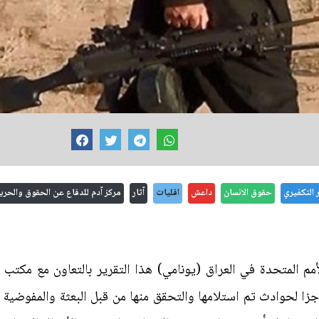
ر التكفيري
حقوق الانسان
داعش
اقليات
آثار
مركز آدم للدفاع عن الحقوق والحري
مم المتحدة في العراق (يونامي) هذا التقرير بالتعاون مع مكتب
جزا لحوادث تم استلامها والتحقق منها من قبل البعثة والمفوضية