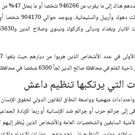
العدد الأكبر من النا
ات التي يرتكبها تنظيم داعش
عتداءات منهجية وواسعة النطاق للقانون الدولي لحقوق الإنسان و
ى إلى جرائم حرب أو جرائم ضد الإنسانية أو ربما الإبادة الجماع
 الأمنية السابقين والشخصيات العامة والأشخاص الذين يُنظر إليه
 سلطته. ومارس التنظيم على نحو منهجي عمليات الاعدام والاغتي