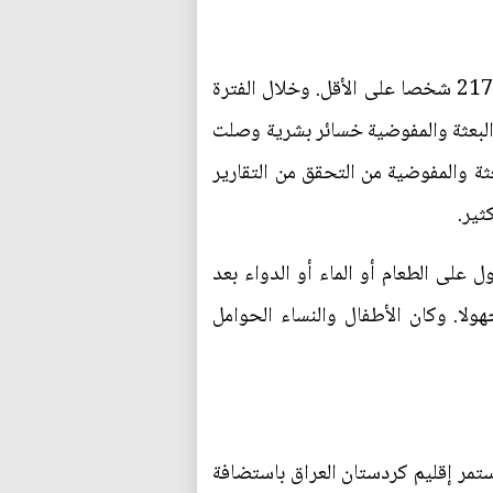
منذ بداية كانون الثاني لغاية 10 كانون الأول 2014 قتل أو أصيب على الأقل 11602 مدنيا وأصيب 21766 شخصا على الأقل. وخلال الفترة
البلاد، سجلت البعثة والمفوضية خسائر بشرية وصلت
ادة تحديد قدرة البعثة والمفوضية من التحقق من التقارير
ثير.
 على الطعام أو الماء أو الدواء بعد
ا. وكان الأطفال والنساء الحوامل
زح أكثر من ملوني شخصا في العراق ويشمل هذا العدد 334011 أسرة. وأستمر إقليم كردستان العراق باستضافة