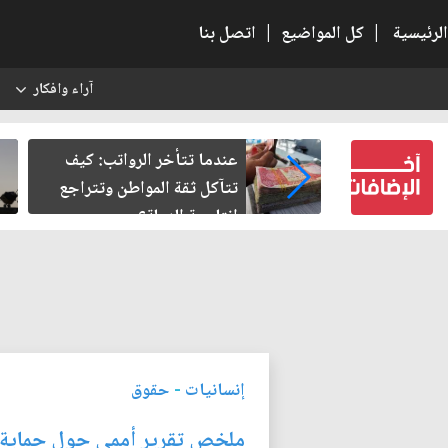
الرئيسية
|
كل المواضيع
|
اتصل بنا
آراء وافكار
س
النسبية.. حين
عندما تتأخر الرواتب: كيف
لباطل
تتآكل ثقة المواطن وتتراجع
إنتاجية الدولة؟
إنسانيات
-
حقوق
ملخص تقرير أممي حول حماية ال