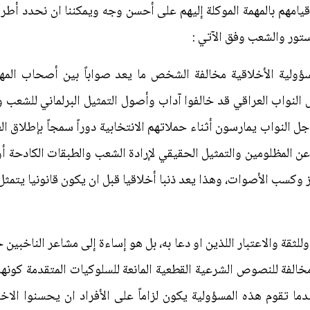
يامهم بالمهمة الموكلة إليهم على أحسن وجه ويمكننا ان نحدد أطر
تور والشعب وفق الآتي :
المسؤولية الأخلاقية مخالفة الشخص ما يعد صواباً بين أصحاب الم
 النواب العراقي قد خالفوا آداب وأصول التمثيل البرلماني للشعب
ل النواب يمارسون أثناء حملاتهم الانتخابية دوراً سمجاً بإطلاق العبا
عن المظلومين والتمثيل الحقيقي لإرادة الشعب والطبقات الكادحة أو
ز وكسب الأصوات، وهذا يعد ذنبا أخلاقيا قبل ان يكون قانونيا يتم
وللثقة والاعتبار اللذين او دعا به، بل هو إساءة إلى مشاعر الناخب
الفة للنصوص الشرعية القطعية المانعة للسلوكيات المتقدمة كونه
ما تقوم هذه المسؤولية يكون لزاماً على الأفراد ان يحسنوا الا