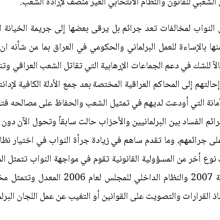
الشعبي للقانون والنظام الانتخابي الغير منصف لإرادة الشعب.
النواب لمخالفات تعد جرائم بل يرقى بعضها إلى جريمة الخيانة ا
ها بالإساءة للعمل البرلماني والحكومي في العراق بما من شأنه ان 
ً للشك في دعم الجماعات الإرهابية التي تقاتل الشعب العراقي وتن
التهم إلى المحاكم العراقية المختصة بعد جمع الأدلة الكافية لإدانت
مانة التي أودعت لديهم في تمثيل الشعب والحفاظ على مصالحه فتح
ائم الفساد بين البرلمانيين والأحزاب حالت سابقاً وتحول الآن دون 
على جرائمهم، وما تقدم ساهم في زيادة جرأة النواب في اختيار 
لك نوع أخر من المسؤولية القانونية تقوم في مواجهة النواب تتمثل الم
مجلس النواب العراقي رقم (50) لسنة 2007 وا
 القرارات والتصويت على القوانين أو التغيب عن عمل اللجان البرلمان