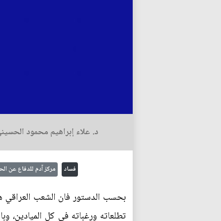
د. علاء إبراهيم محمود الحسين
فساد
مركز آدم للدفاع عن ال
بحسب الدستور فان الشعب العراقي هو
تطلعاته ورغباته في كل الميادين، وبال