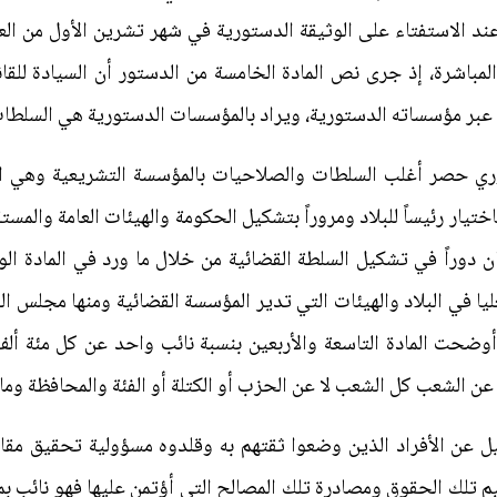
 المباشرة، إذ جرى نص المادة الخامسة من الدستور أن السيادة لل
ر، عبر مؤسساته الدستورية، ويراد بالمؤسسات الدستورية هي السلطات
توري حصر أغلب السلطات والصلاحيات بالمؤسسة التشريعية وهي 
اختيار رئيساً للبلاد ومروراً بتشكيل الحكومة والهيئات العامة والمست
مان دوراً في تشكيل السلطة القضائية من خلال ما ورد في المادة ا
ا في البلاد والهيئات التي تدير المؤسسة القضائية ومنها مجلس الق
ضحت المادة التاسعة والأربعين بنسبة نائب واحد عن كل مئة ألف
 عن الشعب كل الشعب لا عن الحزب أو الكتلة أو الفئة والمحافظة وما
وكيل عن الأفراد الذين وضعوا ثقتهم به وقلدوه مسؤولية تحقيق 
م تلك الحقوق ومصادرة تلك المصالح التي أؤتمن عليها فهو نائب 