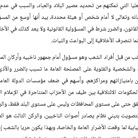
لعليا التي تمكنهم من تحديد مصير البلاد والعباد، والسبب في عدم
حانه وتعالى لا أمام شخص أو هيئة محددة، بيد أنها أوسع من المسؤو
لقانون، والضرر شرط في المسؤولية القانونية ولا يعد كذلك في الأخل
ما تنصرف الأخلاقية إلى البواعث والنيات.
منتخب من قبل أفراد الشعب وهو مسؤول أمام جمهور ناخبيه وأركان الم
ة والشخصية والفئوية على المصلحة العامة ما تسبب بالضرر والأذى
 بامتيازاتهم ومراكزهم، وأسهم في ضعف مؤسسات الدولة العامة
حكومات الائتلافية بين طيف من الأحزاب المتناحرة في الإعلام الم
متحقق حتى على مستوى المحافظات وليس على مستوى البلد فقط، والرك
لتصويت بتبني نظام يصادر أصوات الناخبين، والركن الثالث هو العل
ابية لما وقعت الأضرار العامة والخاصة، وبهذا يكون حريا بالشعب إ