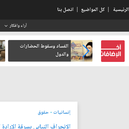
الرئيسية
|
كل المواضيع
|
اتصل بنا
آراء وافكار
س
بعين كتب لنفسه
الفساد وسقوط الحضارات
والدول
إنسانيات
-
حقوق
الانحراف النيابي بسرقة الإرادة 