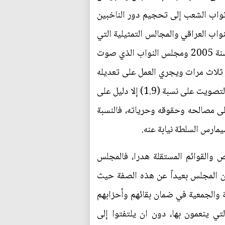
 نواب الشعب إلى تحجيم دور الناخبين
اب العراقي والمجالس التمثيلية التي
سبقته بعد التغيير السياسي الشامل العام 2003، كالجمعية الوطنية التي صوتت على القانون رقم (16) لسنة 2005 ومجلس النواب الذي صوت
) لسنة 2008، وجرى تعديل القانون الأخير ثلاث مرات ويجري العمل على تعديله
للمرة الرابعة لتنظيم الانتخابات المحلية، وما تبنى نظام سانت ليكو والتلاعب بنسب هذا النظام وصولا إلى التصويت على نسبة (1.9) إلا دليل على
على مصالحه وحقوقه وحرياته، فالنسبة
مارس السلطة نيابة عنه.
 والقوائم المستقلة هدرا، فالمجلس
ن المجلس بعيداً عن هذه الصفة حيث
الجمعية في ضمان بقائهم وأحزابهم
ي ينعمون بها، دون ان يلتفتوا إلى