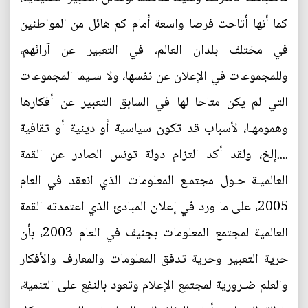
كما أنها أتاحت فرصا واسعة أمام كم هائل من المواطنين
في مختلف بلدان العالم، في التعبير عن آرائهم،
وللمجموعات في الإعلان عن نفسها، ولا سـيما المجموعات
التي لم يكن متاحا لها في السابق التعبير عن أفكارها
وهمومهـا، لأسباب قد تكون سياسية أو دينية أو ثقافية
....إلخ، ولقد أكد التزام دولة تونس الصادر عن القمة
العالميـة حـول مجتمـع المعلومات الذي انعقد في العام
2005، على ما ورد في إعلان المبادئ الذي اعتمدته القمة
العالمية لمجتمع المعلومات بجنيف في العام 2003، بأن
حرية التعبير وحرية تدفق المعلومات والمعارف والأفكار
والعلم ضـرورية لمجتمع الإعلام وتعود بالنفع على التنمية،