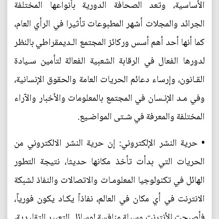
الأساسية، وتعد الصحافة الدورية بأنواعها المختلفة
الجرائد والمجلات أشهر المطبوعات تأثيرا في الرأي العام،
كما أنها أحد أهم أسس وركائز المجتمع الـديمقراطي بالنظر
لدورها الفعال في الرقابة الشعبية الفعالة لتأمين سـيادة
القـانون، وإرساء دعائم الحريات العامة والحقوق الإنسانية،
وفي مـد الإنـسان في المجتمع بالمعلومات والأخبار والآراء
المختلفة والمعرفة في شـتى المواضـيع.
• حرية النشر الإلكتروني: إن حرية النشر الالكتروني من
الحريات التي بدأت تأخذ مكانها حديثا، نتيجة التطور
الهائل في تكنولوجيا المعلومـات والاتصالات والنفاذ لشبكة
الانترنت في أي مكان في العالم، نفاذاً يكـاد يكون فورياً،
فأصبحت الأنترنت وسيلة منافسة لوسائل التعبير التقليدية،