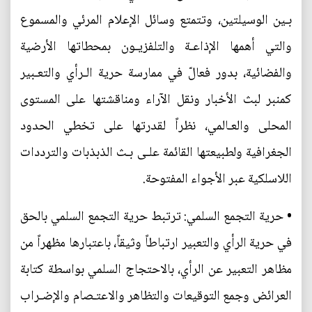
بـين الوسيلتين، وتتمتع وسائل الإعلام المرئي والمسموع
والتي أهمها الإذاعـة والتلفزيـون بمحطاتها الأرضية
والفضائية، بدور فعالّ في ممارسة حرية الـرأي والتعـبير
كمنبر لبث الأخبار ونقل الآراء ومناقشتها على المستوى
المحلى والعـالمي، نظراً لقدرتها على تخطي الحدود
الجغرافية ولطبيعتها القائمة علـى بـث الذبذبات والترددات
اللاسلكية عبر الأجواء المفتوحة.
• حرية التجمع السلمي: ترتبط حرية التجمع السلمي بالحق
في حرية الرأي والتعبير ارتباطاً وثيقاً، باعتبارها مظهراً من
مظاهر التعبير عن الرأي، بالاحتجاج السلمي بواسطة كتابة
العرائض وجمع التوقيعات والتظاهر والاعتـصام والإضـراب