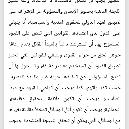
التعبير يجب أن تشكل الاستثناء لا القاعدة، وكما تشير
اللجنة المعنية بحقوق الإنسان والمسؤولة عن الإشراف على
تطبيق العهد الدولي للحقوق المدنية والسياسية، أنه ينبغي
على الدول لدى اعتمادها القوانين التي تنص على القيود
المسموح بها، أن تسترشد دائماً بالمبدأ القائل بعدم إعاقة
جوهر الحق من جراء القيود، وينبغي للقوانين التي تجيز
تطبيق القيود أن تستخدم معايير دقيقة، ولا يجوز لها أن
تمنح المسؤولين عن تنفيذها حرية غير مقيدة للتصرف
حسب تقديراتهم، كما ويجب أن تراعي القيود مع مبدأ
التناسب؛ ويجب أن تكون ملائمة لتحقيق وظيفتها
الحمائية؛ ويجب أن تكون أقل الوسائل تدخلاً مقارنة بغيرها
من الوسائل، التي يمكن أن تحقق النتيجة المنشودة؛ ويجب