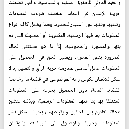
والعهد الدولي للحقوق المدنية والسياسية، والتي تضمنت
حريـة الإنسان في التماس مختلف ضروب المعلومات
وتلقيها ونقلها دون اعتبـار للحدود، وهذا يشمل كافة أنواع
المعلومات بما فيها الرسمية، المكتوبـة أو المسجلة التي تم
بثها والمصورة والمحوسبة، إلاً ما هو مستثنى لحالة
الضرورة بنص القانون، ويعتبر الحق في الحصول على
المعلومات عامل أساسي لممارسة حرية الرأي والتعبير، إذ لا
يمكن للإنسان تكوين رأيه الموضوعي في قضية ما وخاصـة
القضايا العامة، دون الحصول بحرية على المعلومات
المتعلقة بها بما فيهـا المعلومات الرسمية، وبذلك تتضح
علاقة التلازم بين الحقين وارتباطهمـا، بحيث يشكل نشر
المعلومات وحرية والوصـول إلى البيانـات والوثـائق