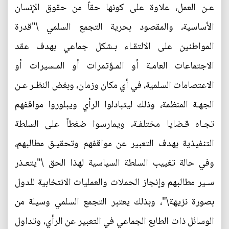
عـن العمل، علاوة على كونها حقاً من حقوق الإنسان
الأساسية، والمقصود بحرية التجمع السلمي \"قدرة
المواطنين على الالتقـاء بـشكل جماعي بهدف عقد
الاجتماعات العامـة أو المـؤتمرات أو المـسيرات أو
الاعتصامات السلمية، في أي مكان وزمان، وبغض النظـر عـن
الجهـة المنظمة، وذلك ليتبادلوا الرأي ويبلوروا مواقفهم
تجـاه قـضايا مختلفـة، ويمارسوا ضغطاً على السلطة
التنفيذية بهدف التعبير عن مواقفهم وتحقيـق مطالبهم،
وفي حالة تغييب السلطة السياسية لهذا الحق \"يتعـذر
سـير مطالبهم وإنجاز الحملات والعمليات الانتخابية للدول
بصورة نزيهة\"، وبذلك يعتبر التجمع السلمي وسيلة من
الوسائل ذات الطابع الجماعي في التعبير عن الرأي، وتداول