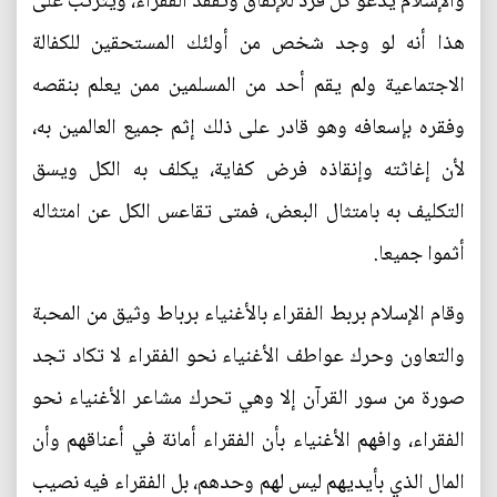
والإسلام يدعو كل فرد للإنفاق وتفقد الفقراء، ويترتب على
هذا أنه لو وجد شخص من أولئك المستحقين للكفالة
الاجتماعية ولم يقم أحد من المسلمين ممن يعلم بنقصه
وفقره بإسعافه وهو قادر على ذلك إثم جميع العالمين به،
لأن إغاثته وإنقاذه فرض كفاية، يكلف به الكل ويسق
التكليف به بامتثال البعض، فمتى تقاعس الكل عن امتثاله
أثموا جميعا.
وقام الإسلام بربط الفقراء بالأغنياء برباط وثيق من المحبة
والتعاون وحرك عواطف الأغنياء نحو الفقراء لا تكاد تجد
صورة من سور القرآن إلا وهي تحرك مشاعر الأغنياء نحو
الفقراء، وافهم الأغنياء بأن الفقراء أمانة في أعناقهم وأن
المال الذي بأيديهم ليس لهم وحدهم، بل الفقراء فيه نصيب