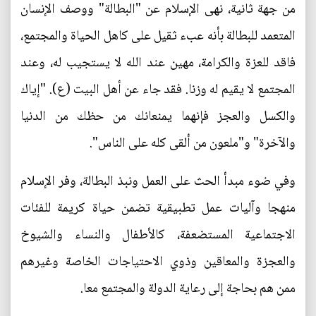
من جهة ثانية، نهى الإسلام عن "البطالة" ووصف الإنسان
المتعمد للبطالة بأنه عبء ثقيل على كاهل الحياة والمجتمع،
فاقد للعزة والكرامة، مهين عند الله لا يستجيب له، وعند
المجتمع لا يقيم له وزنا. فقد جاء عن أهل البيت (ع). "إياك
والكسل والعجز فإنهما يمنعانك من حظك من الدنيا
والآخرة" و"ملعون من ألقى كله على الناس".
وفي ضوء مبدأ الحث على العمل ونبذ البطالة، وفر الإسلام
منهجا وآليات عمل تطبيقية تضمن حياة كريمة للفئات
الاجتماعية المستضعفة، كالأطفال والنساء والشيوخ
والعجزة والمعاقين وذوي الاحتياجات الخاصة وغيرهم
ممن هم بحاجة إلى رعاية الدولة والمجتمع معا.