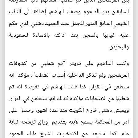
بين المرشحين الذين تم شطب اسمائهم نائبا المعارضة
السابقان بدر الداهوم وصفاء الهاشم، إضافة الى النائب
الشيعي السابق المثير للجدل عبد الحميد دشتي الذي حكم
عليه غيايبا بالسجن بعد ادانته بالاساءة للسعودية
والبحرين.
وكتب الداهوم على تويتر "تم شطبي من كشوفات
المرشحين ولم تذكر الداخلية أسباب الشطب"، مؤكدا انه
سيطعن في القرار. كما قالت الهاشم في تغريدة انه تم
شطبها من الانتخابات مؤكدة كذلك انها ستطعن في القرار.
ويعيش دشتي خارج الكويت منذ عدة اشهر، وحصل على
امر من المحكمة يسمح لابنه بتقديم اوراق ترشحه نيابة
عنه. كما استبعد من الانتخابات الشيخ مالك الحمود