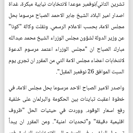
تشرين الثاني/نوفمبر موعدا لانتخابات نيابية مبكرة، غداة
اصدار امير البلاد الشيخ جابر الاحمد الصباح مرسوما بحل
مجلس الامة، بحسب الاعلام الرسمي. ونقلت وكالة "كونا"
عن وزير الدولة لشؤون مجلس الوزراء الشيخ محمد عبدالله
مبارك الصباح ان "مجلس الوزراء اعتمد مرسوم الدعوة
لانتخابات اعضاء مجلس الامة التي من المقرر ان تجرى يوم
السبت الموافق 26 نوفمبر المقبل".
واصدر الامير الصباح الاحد مرسوما بحل مجلس الامة، في
خطوة اعقبت تباينات بين الحكومة والبرلمان على خلفية
رفع اسعار الوقود. ووردت في حيثيات الحل "ظروف
اقليمية دقيقة" و"تحديات امنية". ومن المقرر ان يبدأ