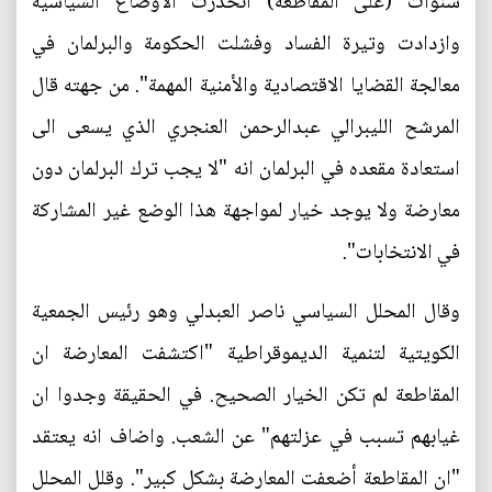
سنوات (على المقاطعة) انحدرت الاوضاع السياسية
وازدادت وتيرة الفساد وفشلت الحكومة والبرلمان في
معالجة القضايا الاقتصادية والأمنية المهمة". من جهته قال
المرشح الليبرالي عبدالرحمن العنجري الذي يسعى الى
استعادة مقعده في البرلمان انه "لا يجب ترك البرلمان دون
معارضة ولا يوجد خيار لمواجهة هذا الوضع غير المشاركة
في الانتخابات".
وقال المحلل السياسي ناصر العبدلي وهو رئيس الجمعية
الكويتية لتنمية الديموقراطية "اكتشفت المعارضة ان
المقاطعة لم تكن الخيار الصحيح. في الحقيقة وجدوا ان
غيابهم تسبب في عزلتهم" عن الشعب. واضاف انه يعتقد
"ان المقاطعة أضعفت المعارضة بشكل كبير". وقلل المحلل