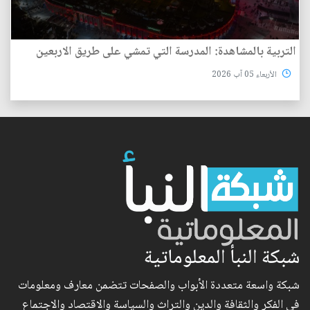
التربية بالمشاهدة: المدرسة التي تمشي على طريق الاربعين
الأربعاء 05 آب 2026
شبكة النبأ المعلوماتية
شبكة واسعة متعددة الأبواب والصفحات تتضمن معارف ومعلومات
في الفكر والثقافة والدين والتراث والسياسة والاقتصاد والاجتماع