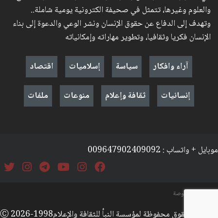
والعلوم وغيرها، تتمثل في صحيفة الكترونية يومية شاملة..
وتهدف إلى الدفاع عن حقوق الإنسان ونشر الوعي والدعوة إلى بناء
الإنسان فكريا وثقافيا، وتطوير مهاراته وإمكانياته
آراء وافكار
سياسة
إسلاميات
اقتصاد
إنسانيات
ثقافة وإعلام
منوعات
ملفات
موبايل + واتساب : 009647902409092
السياسة والخصوصة
جميع الحقوق محفوظة لمؤسسة النبأ للثقافة والإعلامⒸ 2026-1998