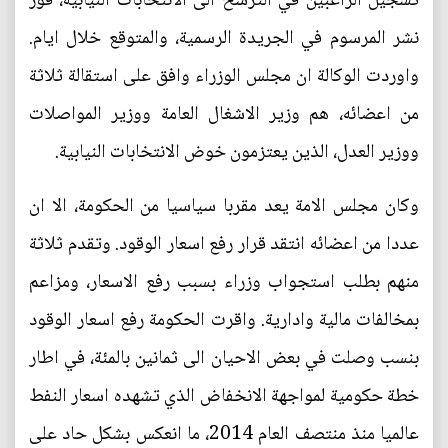
تسجيل الراغبين في الترشح الى الانتخابات النيابية، فور
نشر المرسوم في الجريدة الرسمية، والمتوقع خلال ايام.
واوردت الوكالة ان مجلس الوزراء وافق على استقالة ثلاثة
من اعضائه، هم وزير الاشغال العامة ووزير المواصلات
ووزير العدل، الذين يعتزمون خوض الانتخابات النيابية.
وكان مجلس الامة يعد مقربا سياسيا من الحكومة، الا ان
عددا من اعضائه انتقد قرار رفع اسعار الوقود. وتقدم ثلاثة
منهم بطلب استجواب وزراء بسبب رفع الاسعار، ومزاعم
بمخالفات مالية وادارية. واقرت الحكومة رفع اسعار الوقود
بنسب وصلت في بعض الاحيان الى ثمانين بالمئة، في اطار
خطة حكومية لمواجهة الانخفاض الذي تشهده اسعار النفط
عالميا منذ منتصف العام 2014، ما انعكس بشكل حاد على