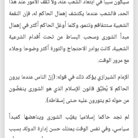
سيكون سببا في ابتعاد الشعب عنه، ولا تقف الأمور عند هذا
الحد، فالشعب عندما يكتشف إهمال الحاكم له، فإن النقمة
الشعبية ستتفاقم وتنمو، وكلما أوغل الحاكم أكثر في إهمال
مبدأ الشورى وسحب البساط من تحت أقدام الشرعية
الشعبية، كانت بوادر الاحتجاج والثورة أكثر وضوحا وجلاء
مع مرور الوقت.
الإمام الشيرازي يؤكد ذلك في قوله: (إنّ الناس عندما يرون
الحاكم لا يُطبَّق قانون الإسلام الذي هو الشورى ينفضّون
من حوله ثم يثورون عليه حـتى إسقاطه).
لم نجد حاكما إسلاميا يغيَّب الشورى ويناهضها كمبدأ
سياسي، وفي نفس الوقت يمتلك حسن إدارة الدولة، بسبب