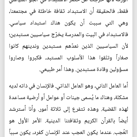
فقط، فالحقيقة أن الاستبداد ثقافة خاطئة في مجتمعنا،
وهي التي سببت أن يكون هناك استبداد سياسي.
فالاستبداد في البيت والمدرسة يخرّج سياسيين مستبدين؛
لأن السياسيين الذين نعدّهم مستبدين وندينهم كانوا
صغاراً وتلقوا هذا الأسلوب المستبد، فكبروا وصاروا
مسؤولين وقادة مستبدين. وهذا أمر طبيعي.
أما العامل الثاني، وهو العامل الذاتي. فالإنسان في ذاته لديه
مشكلة، وهناك ما يُسمى جينات أو عوامل أو أرضية مساعدة
لهذه القضية. وهذه تتفرع إلى ثلاثة أمور. وأنا أسترشد
أيضاً بالقرآن الكريم وثقافتنا الدينية. الأمر الأول هو
العُجب. عندما يكون العجب عند الإنسان كفرد، يكون سبباً