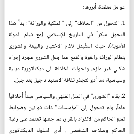
عوامل معقدة، أبرزها:
1. التحول من "الخلافة" إلى "الملكية والوراثة": بدأ هذا
التحول مبكراً في التاريخ الإسلامي (مع قيام الدولة
الأموية)، حيث استُبدل نظام الاختيار والبيعة والشورى
بنظام الوراثة والقوة والقمع، مما جعل الشورى مجرد إجراء
شكلي غير ملزم، وتحولت الخلافة الى ديكتاتورية دينية
وسياسية، مما أدى لتجذر ثقافة الاستبداد جيل بعد جيل.
2. بقاء "الشورى" في العقل الفقهي والسياسي مبدأً أخلاقياً
عاماً، ولم تتحول إلى "مؤسسات" ذات قوانين وضوابط
تمنع الحاكم من الانفراد بالقرار، مما جعلها تعتمد على رغبة
الحاكم وصلاحه الشخصي . أدى السلوك الديكتاتوري