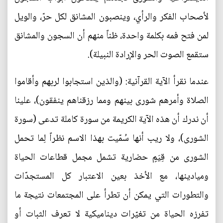
لأصحاب الفكر والرأي، وينصبون المشانق لكل حرّ، والويل
لمن فتح فمه بكلمة واحدة، ظناً منهم أن السجون والمشانق
ستقمع الصوت الحر والإرادة النبيلة).
عندما نقرأ الآية القرآنية: (والذين استجابوا لربهم وأقاموا
الصلاة وأمرهم شورى بينهم ومما رزقناهم ينفقون)، علينا
أن ندرك أن هذه الآية الكريمة من سورة كاملة تدعى (سورة
الشورى)، ولا ريب أنها سُمّيت بهذا الاسم نظراً لِما تحمل
الشورى من قِيَمٍ حضارية تشمل مجمل قطاعات الحياة
وميادينها، مع الأخذ بعين الاعتبار كل المستجدّات
والتطورات التي يمكن أن تطرأ على المجتمعات نتيجة ما
تفرزه الحياة من تغيّرات ديناميكية لا تعرف الثبات أو