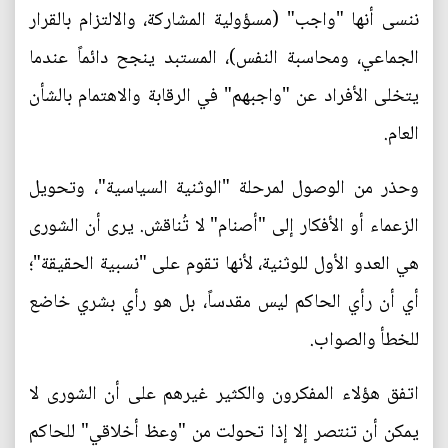
ننسى أنها "واجب" (مسؤولية المشاركة، والالتزام بالقرار
الجماعي، ومحاسبة النفس)، المستبد ينجح دائماً عندما
يتخلى الأفراد عن "واجبهم" في الرقابة والاهتمام بالشأن
العام.
وحذر من الوصول لمرحلة "الوثنية السياسية"، وتحويل
الزعماء أو الأفكار إلى "أصنام" لا تُناقش. يرى أن الشورى
هي العدو الأول للوثنية، لأنها تقوم على "نسبية الحقيقة"؛
أي أن رأي الحاكم ليس مقدساً، بل هو رأي بشري خاضع
للخطأ والصواب.
اتفق هؤلاء المفكرون والكثير غيرهم على أن الشورى لا
يمكن أن تنتصر إلا إذا تحولت من "وعظ أخلاقي" للحاكم