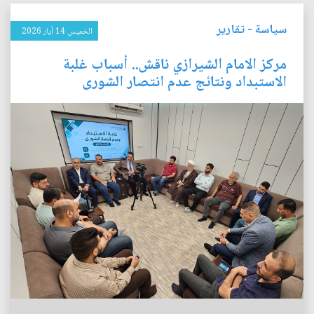
سياسة
-
تقارير
الخميس 14 آيار 2026
مركز الامام الشيرازي ناقش.. أسباب غلبة
الاستبداد ونتائج عدم انتصار الشورى