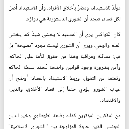
مولِّدٌ للاستبداد، ومضرٌ بأخلاق الأفراد، وأن الاستبداد أصل
لكل فساد، فيجد أن الشورى الدستورية هي دواؤه.
كان الكواكبي يرى أن المستبد لا يخشى شيئاً كما يخشى
العلم والوعي، ويرى أن الشورى ليست مجرد "نصيحة" بل
هي: مسائلة ومراقبة وهذا من حقوق الأمة على الحاكم،
وآمن بضرورة وجود قوانين واضحة تُحدد سلطة الحاكم
وتمنعه من التغول، وربط الاستبداد بالفساد: أوضح أن
غياب الشورى يؤدي حتماً إلى فساد الأخلاق، والدين،
والاقتصاد.
من المفكرين المؤثرين كذلك رفاعة الطهطاوي وخير الدين
التونسي الذين حاولا المزاوجة بين "الشورى الاسلامية"