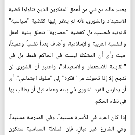
يعتبر مالك بن نبي من أعمق المفكرين الذين تناولوا قضية
الاستبداد والشورى، لأنه لم ينظر إليها كقضية "سياسية"
قانونية فحسب، بل كقضية "حضارية" تتعلق ببنية العقل
والنفسية العربية والإسلامية، وأضاف بعداً نفسياً وعميقاً،
حيث رأى أن المشكلة ليست في الحاكم فقط، بل في
"القابلية للاستعمار والاستبداد"، واعتبر أن الشورى لن
تنجح إلا إذا تحولت من "فكرة" إلى "سلوك اجتماعي"، أي
أن يمارس الفرد الشورى في بيته وعمله قبل أن يطالب بها
في نظام الحكم.
إذا كان الفرد في الأسرة مستبداً، وفي المدرسة مستبداً،
وفي الشارع غير مبالٍ، فإن السلطة السياسية ستكون