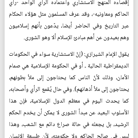
إقصاءه المنهج الاستشاري واعتماده الرأي الواحد -رأي
الحاكم ومعاونيه-، وقد عرف المسلمون مثل هؤلاء الحكام
عبر التاريخ وفي الحاضر أيضا، يدّعون بأنهم إسلاميون
وهم بعيدون عن أهم مبادئ الإسلام ألا وهو الشورى.
يقول الإمام الشيرازي: (إنّ الاستشارية سواء في الحكومات
الديمقراطية الحالية ـ أو في الحكومة الإسلامية هي صمام
الأمان، وذلك لأنّ الناس كما يحتاجون إلى ملأ بطونهم،
يحتاجون إلى ملأ أذهانهم). وفي حال يُقمع الرأي وأصحابه،
كما يحدث اليوم في معظم الدول الإسلامية، فإن هذا
الأسلوب البعيد عن مبدأ الشورى لا يمكن أن يخدم الحكم
الرشيد، بل يجعله في حالة صراع دائم مع الشعب، وهذا
ليس في صالح الحاكم ولا حكومته، لأن طبيعة الإنسان