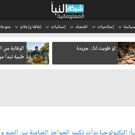
ياسة
إسلاميات
اقتصاد
إنسانيات
ثقافة وإعلام
منوعا
لو طويت لنا.. جريدة
الوقاية من 
طبية تبدأ من
نبأ: التكنولوجيا بدأت تكسر الحواجز الصامتة بين الصم و