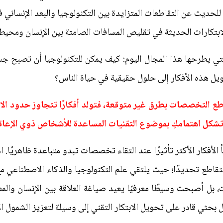
ة، للحديث عن التقاطعات المتزايدة بين التكنولوجيا والبعد الإنسا
لابتكارات الحديثة في تقليص المسافات الصامتة بين الإنسان ومحيطه
تي يطرحها هذا المجال اليوم: كيف يمكن للتكنولوجيا أن تصبح جسر
يل هذه الأفكار إلى حلول حقيقية في حياة الناس؟
تقاطع التخصصات بطرق غير متوقعة، فتولد أفكارًا تتجاوز حدود ا
ف تشكل اهتمامكِ بموضوع التقنيات المساعدة للأشخاص ذوي الإعاق
أ الأفكار الأكثر تأثيرًا عند التقاء تخصصات تبدو متباعدة ظاهريًا.
تقاطع تحديدًا؛ حيث يلتقي علم التكنولوجيا والذكاء الاصطناعي مع
، بل أصبحت وسيطًا معرفيًا يعيد صياغة العلاقة بين الإنسان والم
ل بحثي قادر على تحويل الابتكار التقني إلى وسيلة لتعزيز الشمول ا