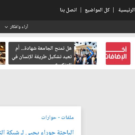
الرئيسية
|
كل المواضيع
|
اتصل بنا
آراء وافكار
س
ربعين إلى
هل تمنح الجامعة شهادة... أم
؟
تعيد تشكيل طريقة الإنسان في
التفكير؟
ملفات
-
حوارات
الباحثة حوراء يحيى لـ شبكة ال