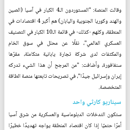
وقالت المنصة: "المستوردون الـ4 الكبار في آسيا (الصين
والهند وكوريا الجنوبية واليابان) هم أكبر 4 اقتصادات في
المنطقة، وكلهم -كذلك- في قائمة الـ10 الكبار في التصنيف
العسكري العالمي"، نقلًا عن محلل في سوق الخام
والمكثفات لدى شركة تجارة يابانية متكاملة، مقرّها
سنغافورة، وأضافت: "من المرجح أن هذا الشيء تدركه
إيران وإسرائيل جيدًا"، في تصريحات تابعتها منصة الطاقة
المتخصصة.
سيناريو كارثي واحد
ستكون التدخلات الدبلوماسية والعسكرية من شرق آسيا
أمرًا حتميًا إذا كان اقتصاد المنطقة يواجه تهديدًا خطيرًا