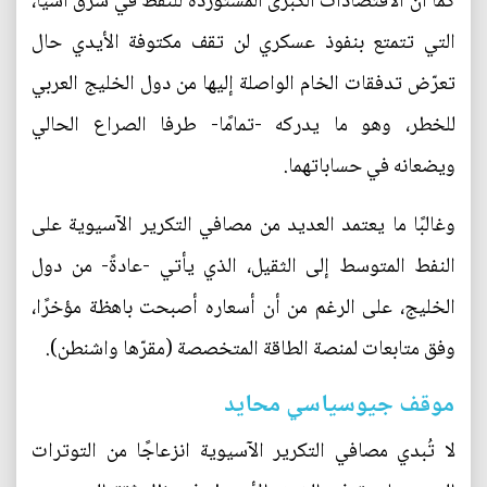
كما أن الاقتصادات الكبرى المستوردة للنفط في شرق آسيا،
التي تتمتع بنفوذ عسكري لن تقف مكتوفة الأيدي حال
تعرّض تدفقات الخام الواصلة إليها من دول الخليج العربي
للخطر، وهو ما يدركه -تمامًا- طرفا الصراع الحالي
ويضعانه في حساباتهما.
وغالبًا ما يعتمد العديد من مصافي التكرير الآسيوية على
النفط المتوسط إلى الثقيل، الذي يأتي -عادةً- من دول
الخليج، على الرغم من أن أسعاره أصبحت باهظة مؤخرًا،
وفق متابعات لمنصة الطاقة المتخصصة (مقرّها واشنطن).
موقف جيوسياسي محايد
لا تُبدي مصافي التكرير الآسيوية انزعاجًا من التوترات