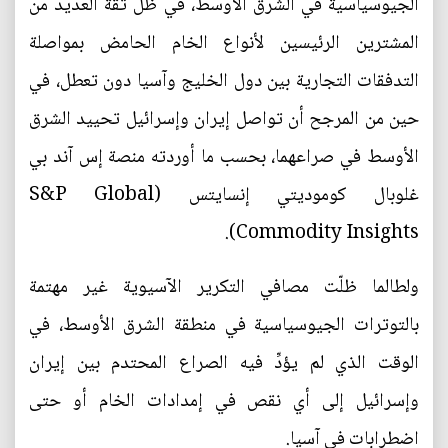
الجيوسياسية في الشرق الأوسط، في ظل ثقة العديد من
المشترين الرئيسين لأنواع الخام الحامض بمواصلة
التدفقات التجارية بين دول الخليج وآسيا دون تعطل، في
حين من المرجح أن تواصل إيران وإسرائيل تحييد الشرق
الأوسط في صراعهما، بحسب ما أوردته منصة إس آند بي
غلوبال كوموديتي إنسايتس (S&P Global
Commodity Insights).
ولطالما ظلّت مصافي التكرير الآسيوية غير مهتمة
بالتوترات الجيوسياسية في منطقة الشرق الأوسط، في
الوقت الذي لم يؤدِّ فيه الصراع المحتدم بين إيران
وإسرائيل إلى أي نقص في إمدادات الخام أو حتى
اضطرابات في آسيا.