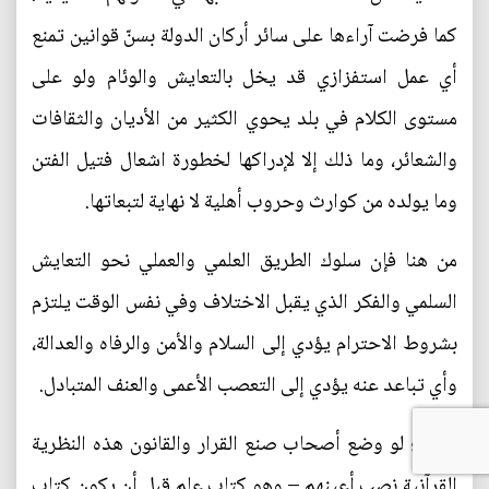
كما فرضت آراءها على سائر أركان الدولة بسنّ قوانين تمنع
أي عمل استفزازي قد يخل بالتعايش والوئام ولو على
مستوى الكلام في بلد يحوي الكثير من الأديان والثقافات
والشعائر، وما ذلك إلا لإدراكها لخطورة اشعال فتيل الفتن
وما يولده من كوارث وحروب أهلية لا نهاية لتبعاتها.
من هنا فإن سلوك الطريق العلمي والعملي نحو التعايش
السلمي والفكر الذي يقبل الاختلاف وفي نفس الوقت يلتزم
بشروط الاحترام يؤدي إلى السلام والأمن والرفاه والعدالة،
وأي تباعد عنه يؤدي إلى التعصب الأعمى والعنف المتبادل.
وعليه؛ لو وضع أصحاب صنع القرار والقانون هذه النظرية
القرآنية نصب أعينهم – وهو كتاب علم قبل أن يكون كتاب