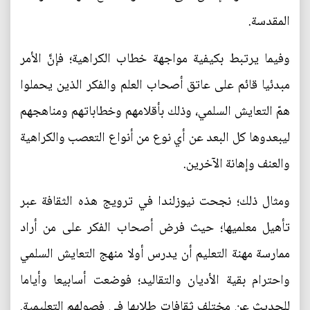
المقدسة.
وفيما يرتبط بكيفية مواجهة خطاب الكراهية؛ فإنَّ الأمر
مبدئيا قائم على عاتق أصحاب العلم والفكر الذين يحملوا
همّ التعايش السلمي، وذلك بأقلامهم وخطاباتهم ومناهجهم
ليبعدوها كل البعد عن أي نوع من أنواع التعصب والكراهية
والعنف وإهانة الآخرين.
ومثال ذلك؛ نجحت نيوزلندا في ترويج هذه الثقافة عبر
تأهيل معلميها؛ حيث فرض أصحاب الفكر على من أراد
ممارسة مهنة التعليم أن يدرس أولا منهج التعايش السلمي
واحترام بقية الأديان والتقاليد؛ فوضعت أسابيعا وأياما
للحديث عن مختلف ثقافات طلابها في فصولهم التعليمية.