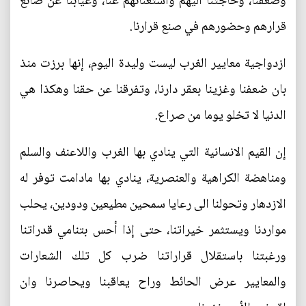
وضعفنا، وحاجتنا اليهم واستغنائهم عنا، وغيابنا عن صانع
قرارهم وحضورهم في صنع قرارنا.
ازدواجية معايير الغرب ليست وليدة اليوم، إنها برزت منذ
بان ضعفنا وغزينا بعقر دارنا، وتفرقنا عن حقنا وهكذا هي
الدنيا لا تخلو يوما من صراع.
إن القيم الانسانية التي ينادي بها الغرب واللاعنف والسلم
ومناهضة الكراهية والعنصرية، ينادي بها مادامت توفر له
الازدهار وتحولنا الى رعايا سمحين مطيعين ودودين، يحلب
مواردنا ويستثمر خيراتنا، حتى إذا أحس بتنامي قدراتنا
ورغبتنا باستقلال قراراتنا ضرب كل تلك الشعارات
والمعايير عرض الحائط وراح يعاقبنا ويحاصرنا وان