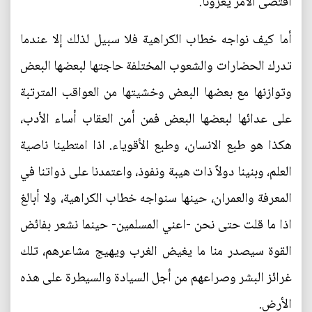
اقتضى الأمر يغزونا.
أما كيف نواجه خطاب الكراهية فلا سبيل لذلك إلا عندما
تدرك الحضارات والشعوب المختلفة حاجتها لبعضها البعض
وتوازنها مع بعضها البعض وخشيتها من العواقب المترتبة
على عدائها لبعضها البعض فمن أمن العقاب أساء الأدب،
هكذا هو طبع الانسان، وطبع الأقوياء. اذا امتطينا ناصية
العلم، وبنينا دولاً ذات هيبة ونفوذ، واعتمدنا على ذواتنا في
المعرفة والعمران، حينها سنواجه خطاب الكراهية، ولا أبالغ
اذا ما قلت حتى نحن -اعني المسلمين- حينما نشعر بفائض
القوة سيصدر منا ما يغيض الغرب ويهيج مشاعرهم، تلك
غرائز البشر وصراعهم من أجل السيادة والسيطرة على هذه
الأرض.