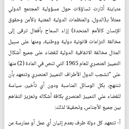
متباينة أثارت تساؤلات حول مسؤولية المجتمع الدولي
ممثلاً بـ(الدول، والمنظمات الدولية المعنية بالأمن وحقوق
الإنسان كالأمم المتحدة) إزاء السماح بأفعال ترقى إلى
مخالفة التزامات قانونية دولية ووطنية، ومنها على سبيل
المثال مخالفة الاتفاقية الدولية للقضاء على جميع أشكال
التمييز العنصري للعام 1965 التي تنص في المادة (2) منها
على "تشجب الدول الأطراف التمييز العنصري وتتعهد بأن
تنتهج، بكل الوسائل المناسبة ودون أي تأخير، سياسة
للقضاء علي التمييز العنصري بكافة أشكاله وتعزيز التفاهم
بين جميع الأجناس، وتحقيقا لذلك:
أ‌- تتعهد كل دولة طرف بعدم إتيان أي عمل أو ممارسة من