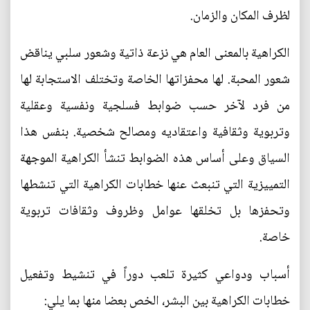
لظرف المكان والزمان.
الكراهية بالمعنى العام هي نزعة ذاتية وشعور سلبي يناقض
شعور المحبة. لها محفزاتها الخاصة وتختلف الاستجابة لها
من فرد لآخر حسب ضوابط فسلجية ونفسية وعقلية
وتربوية وثقافية واعتقاديه ومصالح شخصية. بنفس هذا
السياق وعلى أساس هذه الضوابط تنشأ الكراهية الموجهة
التمييزية التي تنبعث عنها خطابات الكراهية التي تنشطها
وتحفزها بل تخلقها عوامل وظروف وثقافات تربوية
خاصة.
أسباب ودواعي كثيرة تلعب دوراً في تنشيط وتفعيل
خطابات الكراهية بين البشر، الخص بعضا منها بما يلي: