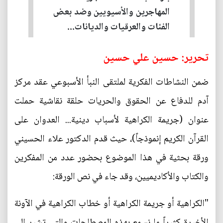
المهاجرين والأسيويين وضد بعض
الفئات والعرقيات والديانات...
تحرير: حسين علي حسين
ضمن النشاطات الفكرية لملتقى النبأ الأسبوعي عقد مركز
آدم للدفاع عن الحقوق والحريات حلقة نقاشية حملت
عنوان (جريمة الكراهية لأسباب دينية... العدوان على
القرآن الكريم إنموذجاً)، حيث قدم الدكتور علاء الحسيني
ورقة بحثية في هذا الموضوع بحضور عدد من المفكرين
والكتاب والأكاديميين، وقد جاء في نص الورقة:
"الكراهية أو جريمة الكراهية أو خطاب الكراهية في الآونة
الأخيرة كثيراً ما نسمع بهذه المصطلحات والتي تشير إلى