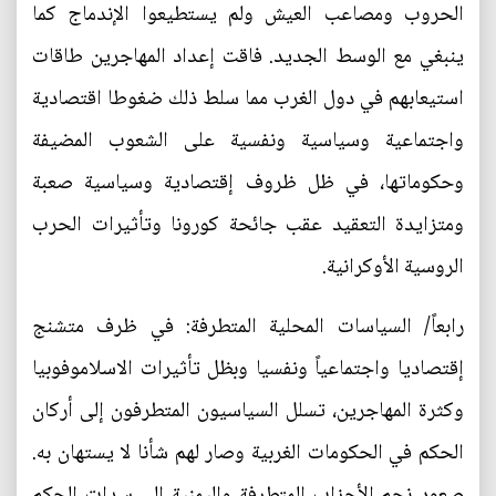
الحروب ومصاعب العيش ولم يستطيعوا الإندماج كما
ينبغي مع الوسط الجديد. فاقت إعداد المهاجرين طاقات
استيعابهم في دول الغرب مما سلط ذلك ضغوطا اقتصادية
واجتماعية وسياسية ونفسية على الشعوب المضيفة
وحكوماتها، في ظل ظروف إقتصادية وسياسية صعبة
ومتزايدة التعقيد عقب جائحة كورونا وتأثيرات الحرب
الروسية الأوكرانية.
رابعاً/ السياسات المحلية المتطرفة: في ظرف متشنج
إقتصاديا واجتماعياً ونفسيا وبظل تأثيرات الاسلاموفوبيا
وكثرة المهاجرين، تسلل السياسيون المتطرفون إلى أركان
الحكم في الحكومات الغربية وصار لهم شأنا لا يستهان به.
صعود نجم الأحزاب المتطرفة واليمنية إلى سدات الحكم