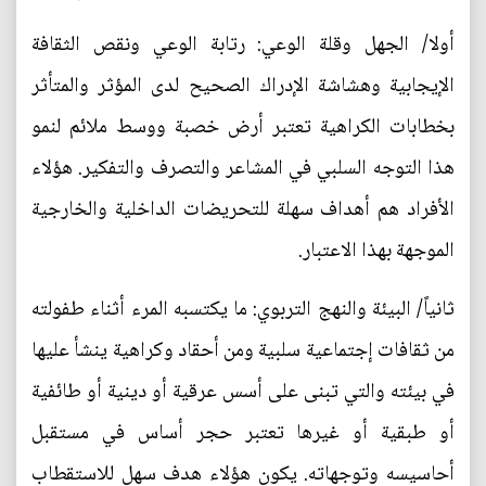
أولا/ الجهل وقلة الوعي: رتابة الوعي ونقص الثقافة
الإيجابية وهشاشة الإدراك الصحيح لدى المؤثر والمتأثر
بخطابات الكراهية تعتبر أرض خصبة ووسط ملائم لنمو
هذا التوجه السلبي في المشاعر والتصرف والتفكير. هؤلاء
الأفراد هم أهداف سهلة للتحريضات الداخلية والخارجية
الموجهة بهذا الاعتبار.
ثانياً/ البيئة والنهج التربوي: ما يكتسبه المرء أثناء طفولته
من ثقافات إجتماعية سلبية ومن أحقاد وكراهية ينشأ عليها
في بيئته والتي تبنى على أسس عرقية أو دينية أو طائفية
أو طبقية أو غيرها تعتبر حجر أساس في مستقبل
أحاسيسه وتوجهاته. يكون هؤلاء هدف سهل للاستقطاب