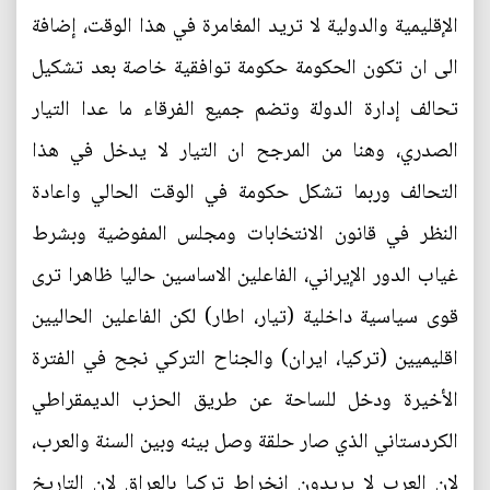
الإقليمية والدولية لا تريد المغامرة في هذا الوقت، إضافة
الى ان تكون الحكومة حكومة توافقية خاصة بعد تشكيل
تحالف إدارة الدولة وتضم جميع الفرقاء ما عدا التيار
الصدري، وهنا من المرجح ان التيار لا يدخل في هذا
التحالف وربما تشكل حكومة في الوقت الحالي واعادة
النظر في قانون الانتخابات ومجلس المفوضية وبشرط
غياب الدور الإيراني، الفاعلين الاساسين حاليا ظاهرا ترى
قوى سياسية داخلية (تيار، اطار) لكن الفاعلين الحاليين
اقليميين (تركيا، ايران) والجناح التركي نجح في الفترة
الأخيرة ودخل للساحة عن طريق الحزب الديمقراطي
الكردستاني الذي صار حلقة وصل بينه وبين السنة والعرب،
لان العرب لا يريدون انخراط تركيا بالعراق لان التاريخ