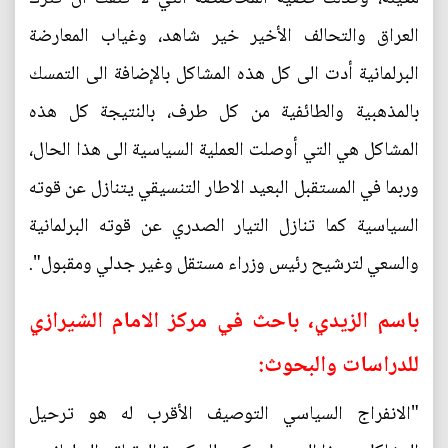
العراق والتحالف الأخير خير شاهد، وغياب المعارضة
البرلمانية أدت الى كل هذه المشاكل بالإضافة الى التمسك
بالمذهبية والطائفية من كل طرف، بالنتيجة كل هذه
المشاكل هي التي أوصلت العملية السياسية الى هذا الحال،
وربما في المستقبل البعيد الاطار التنسيقي يتنازل عن قوته
السياسية كما تنازل التيار الصدري عن قوته البرلمانية
والسعي لترشيح رئيس وزراء مستقل وغير جدلي ومقبول".
باسم الزيدي، باحث في مركز الامام الشيرازي
للدراسات والبحوث:
"الانفراج السياسي التوصيف الأقرب له هو ترحيل