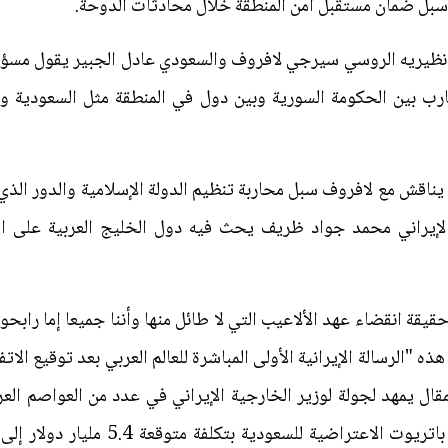
 سبل ضمان مستقبل أمن المنطقة خلال محادثات الدوحة.
ع نظيريه الروسي سيرجي لافروف والسعودي عادل الجبير يقول مسؤو
ب بين الحكومة السورية وبين دول في المنطقة مثل السعودية و
يناقش مع لافروف سبل محاربة تنظيم الدولة الإسلامية والدور الذي
الإيراني محمد جواد ظريف يحث فيه دول الخليج العربية على ال
قيقة انقضاء عهد الألاعيب التي لا طائل منها وأننا جميعا إما رابح
ه "الرسالة الإيرانية الأولى المباشرة للعالم العربي بعد توقيع الات
لمقال يمهد لجولة لوزير الخارجية الإيراني في عدد من العواصم العر
الخارجية الأمريكية على بيع صواريخ باتر