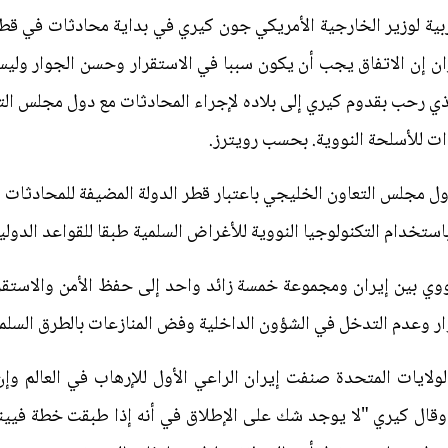
ة لوزير الخارجية الأمريكي جون كيري في بداية محادثات في قطر ي
ران إن الاتفاق يجب أن يكون سببا في الاستقرار وحسن الجوار ولي
لذي رحب بقدوم كيري إلى بلاده لإجراء المحادثات مع دول مجلس ال
ات للأسلحة النووية. بحسب رويترز.
 مجلس التعاون الخليجي باعتبار قطر الدولة المضيفة للمحادثات 
استخدام التكنولوجيا النووية للأغراض السلمية طبقا للقواعد الدولية
نووي بين إيران ومجموعة خمسة زائد واحد إلى حفظ الأمن والاستقر
 وعدم التدخل في الشؤون الداخلية وفض المنازعات بالطرق السلمي
ولايات المتحدة صنفت إيران الراعي الأول للإرهاب في العالم وإن
ال كيري "لا يوجد شك على الإطلاق في أنه إذا طبقت خطة فيينا