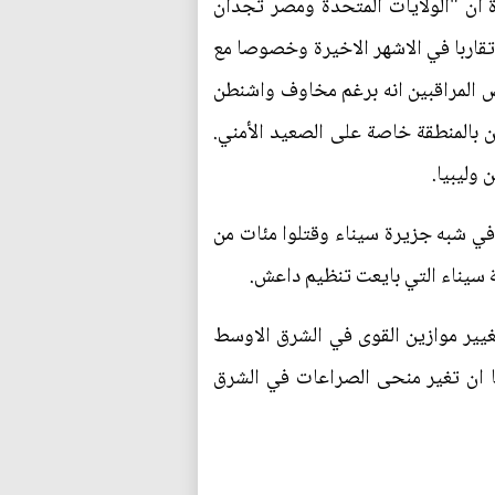
ة ان "الولايات المتحدة ومصر تجدان
قتهما، لكن البلدين اللذين توترت علاقاتهما منذ الانتفاضة المصرية في 2011، حققا تقاربا في الاشهر الاخيرة وخصوصا مع
 الماضي، فيما يرى بعض المراقبين انه برغم مخاوف واشنطن
 بالمنطقة خاصة على الصعيد الأمني.
وليبيا.
وتحارب مصر متشددين يتمركزون في شبه جزيرة سيناء وقتلوا مئات من
سيناء التي بايعت تنظيم داعش.
تغيير موازين القوى في الشرق الاوسط
ا ان تغير منحى الصراعات في الشرق