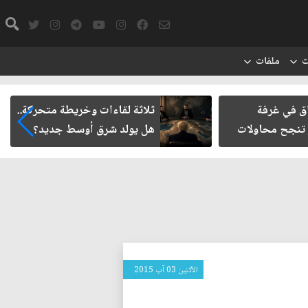
ت
ملفات
اق في غرفة
ثلاثة لقاءات وخريطة متحركة..
 تنجح محاولات
هل يولد شرق أوسط جديد؟
الأثنين 03 آب 2015