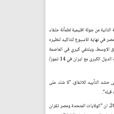
ثانية من جولة اقليمية لطمأنة حلفاء
مصر في نهاية الاسبوع للتاكيد لنظيره
ق الاوسط، ويلتقي كيري في العاصمة
القطرية نظراءه في دول مجلس التعاون الخليجي لتهدئة مخاوفهم الناتجة عن الاتفاق النووي الذي ابرمته الدول الكبرى مع ايران في 14 تموز/
حشد التأييد للاتفاق، "لا شك على
قبله".
وتابع الوزير الاميركي في ختام "الحوار الاستراتيجي" الاميركي المصري الذي جرى للمرة الاخيرة في 2009، ان "الولايات المتحدة ومصر تقران