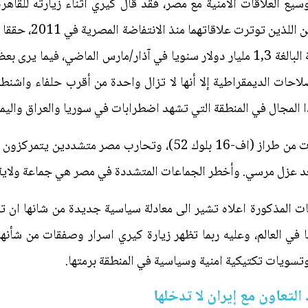
يع العلاقات الأمنية مع مصر، فقد قال كيري اثناء زيارته للقاهر
قاعدة اكثر صلابة لعلا
استئناف المساعدة العسكرية الاميركية البالغة 1,3 مليار دولار سنويا في آذار/مارس
حات الديمقراطية إلا أنها لا تزال واحدة من أقرب حلفاء واشنطن
 المجال في المنطقة التي تشهد اضطرابات في سوريا والعراق واليمن 
وسلمت الولايات المتحدة ثماني طائرات من طراز (اف-16 بلوك 52)، 
عزل مرسي. وأخطر الجماعات المتشددة في مصر هي جماعة ولاية 
يات المذكورة اعلاه تشير الى معادلة سياسية جديدة من شانها ان 
 في العالم، وعليه ربما تظهر زيارة كيري اسرار وصفقات من شأنه
سويات تكتيكية امنية وسياسية في المنطقة برمتها.
التعاون مع إيران لا تدخلها