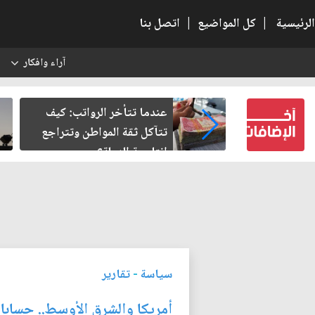
الرئيسية
|
كل المواضيع
|
اتصل بنا
آراء وافكار
س
النسبية.. حين
عندما تتأخر الرواتب: كيف
لباطل
تتآكل ثقة المواطن وتتراجع
إنتاجية الدولة؟
سياسة
-
تقارير
أمريكا والشرق الأوسط.. حسابات