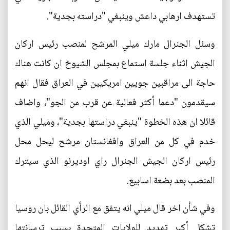
تستهدف ارهابي داعش وينبغي "دراسته بجدية".
وسئل الجنرال مارك ميلي المرشح لمنصب رئيس اركان
الجيش اثناء جلسة استماع بمجلس الشيوخ ان كانت هناك
حاجة الى مراقبين جويين امريكيين في العراق فقال انهم
سيقدمون "دعما أكثر فعالية عن قرب من الجو"، واضاف
قائلا ان هذه الخطوة "ينبغي دراستها بجدية"، وميلي الذي
خدم في كل من العراق وافغانستان مرشح ليحل محل
رئيس اركان الجيش الجنرال راي اوديرنو الذي سيترك
المنصب بعد بضعة اسابيع.
وفي شأن اخر قال ميلي انه يتفق مع الرأي القائل بان روسيا
تشكل أكبر تهديد للولايات المتحدة بسبب ترسانتها