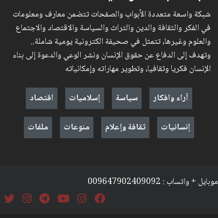
شبكة واسعة متعددة الأبواب والصفحات تتضمن معارف ومعلومات
في الفكر والثقافة والدين والتراث والسياسة والاقتصاد والاجتماع
والعلوم وغيرها، تتمثل في صحيفة الكترونية يومية شاملة..
وتهدف إلى الدفاع عن حقوق الإنسان ونشر الوعي والدعوة إلى بناء
الإنسان فكريا وثقافيا، وتطوير مهاراته وإمكانياته
آراء وافكار
سياسة
إسلاميات
اقتصاد
إنسانيات
ثقافة وإعلام
منوعات
ملفات
موبايل + واتساب : 009647902409092