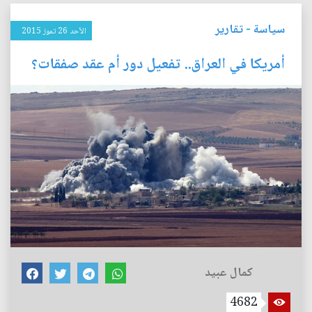
سياسة
-
تقارير
الأحد 26 تموز 2015
أمريكا في العراق.. تفعيل دور أم عقد صفقات؟
كمال عبيد
4682