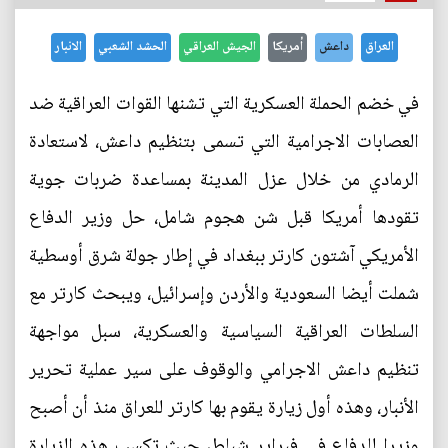
العراق
داعش
أمريكا
الجيش العراقي
الحشد الشعبي
الانبار
في خضم الحملة العسكرية التي تشنها القوات العراقية ضد
العصابات الاجرامية التي تسمى بتنظيم داعش، لاستعادة
الرمادي من خلال عزل المدينة بمساعدة ضربات جوية
تقودها أمريكا قبل شن هجوم شامل، حل وزير الدفاع
الأمريكي آشتون كارتر ببغداد في إطار جولة شرق أوسطية
شملت أيضا السعودية والأردن وإسرائيل، ويبحث كارتر مع
السلطات العراقية السياسية والعسكرية، سبل مواجهة
تنظيم داعش الاجرامي والوقوف على سير عملية تحرير
الأنبار، وهذه أول زيارة يقوم بها كارتر للعراق منذ أن أصبح
وزيرا للدفاع في فبراير شباط، حيث تكسب هذه الزيارة