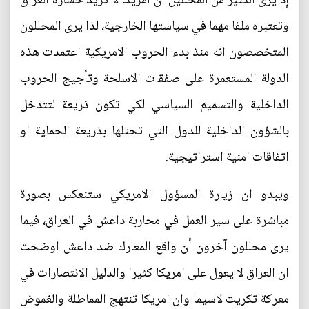
إذ يرى الكثير من المحللين ان امريكا لا تريد خسارة العراق
وتعتبره ملفا مهما في سياستها الخارجية، لذا يرى المحللون
المتخصصون انه منذ بدء الحروب الامريكية اعتمدت هذه
الدولة المستعمرة على صفقات الاسلحة وتأجيج الحروب
الداخلية والتسميم السياسي لكي تكون ذريعة لتتدخل
بالشؤون الداخلية للدول التي تحتلها بذريعة الحماية او
اتفاقات امنية استراتيجية.
ويبدو ان زيارة المسؤول الامريكي ستنعكس بصورة
مباشرة على سير العمل في محاربة داعش في العراق، فيما
يرى محللون آخرون أن واقع المعارك ضد داعش اوضحت
ان العراق لا يعول على امريكا كثيرا والدليل الانتصارات في
معركة تكريت لاسيما وان امريكا تنتهج المماطلة والغموض