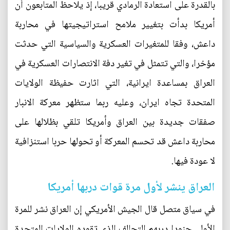
بالقدرة على استعادة الرمادي قريبا، إذ يلاحظ المتابعون أن
أمريكا بدأت بتغيير ملامح استراتيجيتها في محاربة
داعش، وفقا للمتغيرات العسكرية والسياسية التي حدثت
مؤخرا، والتي تتمثل في تغير دفة الانتصارات العسكرية في
العراق بمساعدة ايرانية، التي اثارت حفيظة الولايات
المتحدة تجاه ايران، وعليه ربما ستظهر معركة الانبار
صفقات جديدة بين العراق وأمريكا تلقي بظلالها على
محاربة داعش قد تحسم المعركة أو تحولها حربا استنزافية
لا عودة فيها.
العراق ينشر لأول مرة قوات دربها أمريكا
في سياق متصل قال الجيش الأمريكي إن العراق نشر للمرة
الأولى جنودا دربهم التحالف الذي تقوده الولايات المتحدة