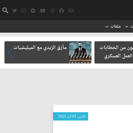
ت
ملفات
يون من الخطابات
مأزق الزيدي مع الميليشيات
 العمل العسكري
الأثنين 03 آيار 2021