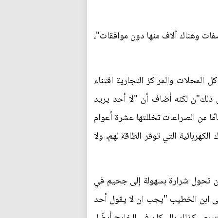
صفات وهناك آلاف منها دون موافقات"،
 في سوق الشورجة وسط بغداد لفرانس برس إن الدفاع المدني طلب في 2014 من كل المحلات والمراكز التجارية اقتناء
ذلك"ن لكنه أضاف أن "لا أحد يريد
لقضايا الأساسية وإصلاح منظومة الكهرباء لديه بالكامل"، في بلد عانت بنيته التحتية بسبب 40 عامًا من الصراعات تخللتها عشرة أعوام
هربائية التي توفر الطاقة لهم، ولا
ل أن تحول شرارة بسهولة إلى جحيم في
 ابن الخطيب "يجب ان لا يقول أحد