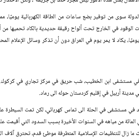
.. الاهمال بمثل هذه الامور ليس مجرد خطأ بل جريمة"، ولكن الأخطار 
ولة سوى من توفير بضع ساعات من الطاقة الكهربائية يوميًا، مم
 الوقود في الخارج تحت ألواح رقيقة حديدية بالكاد تحميها من 
الصيف يوميًا، يكاد لا يمر يوم في العراق دون أن تذكر وسائل الإعلام ا
 في مستشفى ابن الخطيب، شب حريق في مركز تجاري في كركوك. وف
مدينة أربيل في إقليم كردستان حوله الى رماد.
في مستشفى في الحلة الى تماس كهربائي، لكن تمت السيطرة عليه
 ضغط آخر. إذ فقد العراق 50 في المائة من مياهه في السنوات الأخيرة بسبب السدود ال
ا زال للتنظيمات الإسلامية المتطرفة موطئ قدم، تحترق آلاف اله