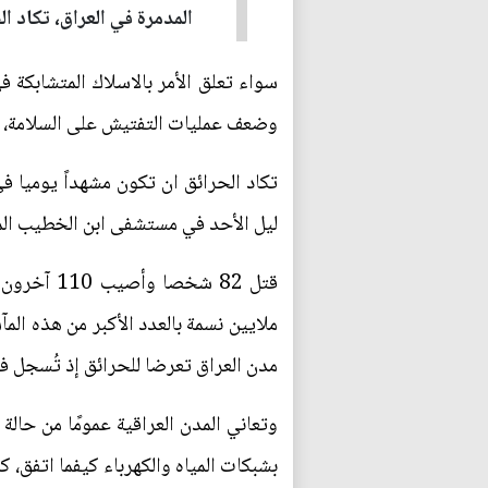
المدمرة في العراق، تكاد ال
سواء تعلق الأمر بالاسلاك المتشابكة ف
وضعف عمليات التفتيش على السلامة، كل
ليل الأحد في مستشفى ابن الخطيب المخصص لمرضى كوفيد-19
ملايين نسمة بالعدد الأكبر من هذه ال
مدن العراق تعرضا للحرائق إذ تُسجل فيها 40 بالمئة من حرائق البلاد. وقد أحصي فيها 2800 حريق خلال الأشهر الثلاثة الأولى
بشبكات المياه والكهرباء كيفما اتفق،