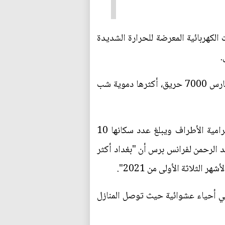
 الكهربائية المعرضة للحرارة الشديدة
.
تكاد الحرائق ان تكون مشهداً يوميا في البلاد حيث سجلت وزارة الداخلية بين كانون الثاني/يناير وآذار/مارس 7000 حريق، أكثرها دموية شب
قتل 82 شخصا وأصيب 110 آخرون في هذا الحادث الذي أثار صدمة وغضبًا عارمًا، وتُبتلى بغداد المترامية الأطراف ويبلغ عدد سكانها 10
د الرحمن لفرانس برس أن "بغداد أكثر
من حالة من الفوضى العمرانية. إذ يعيش واحد تقريبًا من كل 10 أشخاص في أحياء عشوائية حيث توصل المنازل