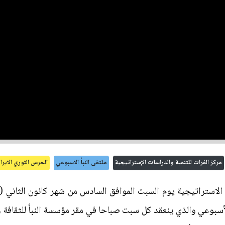
مركز الفرات للتنمية والدراسات الإستراتيجية
ملتقى النبأ الاسبوعي
الحرس الثوري الايرا
 الاستراتيجية يوم السبت الموافق السادس من شهر كانون الثاني (
لأسبوعي والذي ينعقد كل سبت صباحا في مقر مؤسسة النبأ للثقافة و