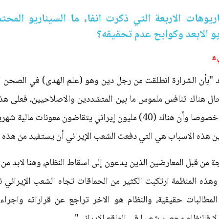
ريوهات الاربعة التي ذكرت انفا، ما السيناريو المح
و الابعد وكوابح عدم تحقيقه؟
ء
أكد "بأن الشرارة انطلقت من رجل دين وهو (علم الهدى) في الصحن 
حال هناك تنافس ملموس ما بين المتشددين والاصلاحيين، فعلى هذ
وتم استثمار الواقع الاقتصادي السيء، خصوصا وأن هناك (40) مليون إيراني 
زين هذه الاسباب هي التي دفعت الشعب الإيراني أن يستفيد من هذه ا
من قبل المعارضين الذين يدعون إلى اسقاط النظام، وهنا لابد من ا
ذه المنظمة ارتكبت الكثير من الحماقات تجاه الشعب الإيراني ن
لمطالبات حقيقية، والنظام هو الاخر تراجع عن قراراته واجراءا
لا فالنظام محصن شعبيا في الواقع الإيراني".