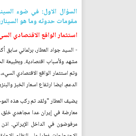
السؤال الاول: في ضوء السينا
مقومات حدوثه وما هو السيناري
استثمار الواقع الاقتصادي السي
- السيد جواد العطار، برلماني سابق 
مشهد ولأسباب اقتصادية. وبطبيعة ال
الدعم، ايضا ارتفاع اسعار الخبز والبن
يضيف العطار "ولقد تم ركب هذه الموجة 
معارضة في إيران عدا مجاهدي خلق، وه
مرفوضون في الداخل الإيراني. اذن ا
الاحتجاجات خطرا على النظام، الاجابة 