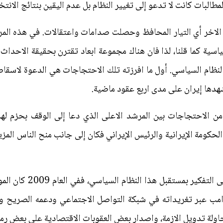
مطالبات كانت لا تدعو إلى تغيير النظام بل عدم اليقين بنتائج الانتخ
الاخر أي التيار المحافظ وحصلت صدامات واعتقالات. في هذه المر
 كما قلنا، لذا فان هناك مجموعة ابعاد تقترن بحقيقة الاحداث الت
نظام السياسي. أول ما افرزته تلك الاحتجاجات هي الدعوة لاسقاط
شهدها إيران على مدى اربع عقود ماضية.
من الاحتجاجات بين المرشد الاعلى الذي دعا إلى الوقف بحزم ل
 الحكومة الإيرانية والرئيس الإيراني فكان إلى جانب منح الناس الم
ايضا طبيعة المواقف الدول
مب عبر تغريداته في شبكة التواصل الاجتماعي ودعمه الصريح و
ولة تدويل الازمة، واصدار بعض العقوبات الاقتصادية على بعض رم