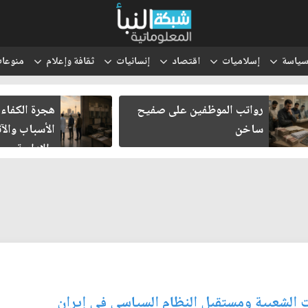
ياسة
إسلاميات
اقتصاد
إنسانيات
ثقافة وإعلام
منوعا
رواتب الموظفين على صفيح
هجرة الكفاءا
ساخن
الأسباب والآث
والإدارية
 الشعبية ومستقبل النظام السياسي في إيران