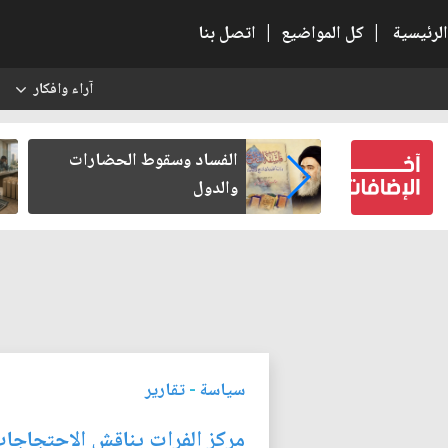
الرئيسية
|
كل المواضيع
|
اتصل بنا
آراء وافكار
س
بعين كتب لنفسه
الفساد وسقوط الحضارات
والدول
سياسة
-
تقارير
مركز الفرات يناقش الاحتجاجات