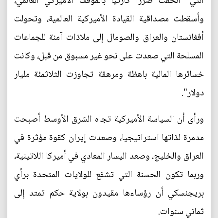
التي "ألحقت ضررا كارثيا بالموقف الأميركي العالمي،
وأسقطت مصداقية القيادة الأميركية العالمية، وتحولت
أفغانستان والعراق والصومال إلى ملاذات آمنة للجماعات
المسلحة التي صعدت على نحو غير مسبوق من قبل، وكانت
خسائرها المالية باهظة ومرهقة تجاوزت الثلاثمئة مليار
دولار".
ورأى أن السياسة الأميركية تجاه الشرق الأوسط أصبحت
مدمرة لذاتها استراتيجيا، وصعدت إيران كقوة مؤثرة في
العراق والخليج، وصعد اليسار المعادي في أميركا اللاتينية،
وربما تكون الحسنة التي تشفع للولايات المتحدة برأي
بريجنسكي أن رؤساءها مقيدون بولاية حكم تمتد إلى
ثماني سنوات.