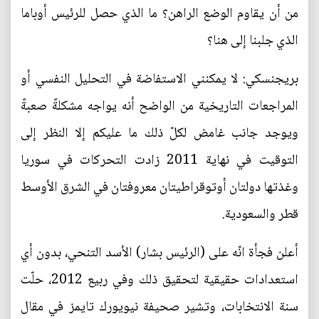
من أن يقاوم الوضع الراهن؟ ما الذي حصل للرئيس أوباما
الذي جلبنا إلى هنا؟
بريجنسكي: لا يمكنني الاستفاضة في التحليل النفسي أو
المراجعات التاريخية من الواضح أنه يواجه مشكلةً صعبةً
ويوجد جانب غامض لكلّ ذلك ما عليكم إلا النظر إلى
التوقيت في نهاية 2011 زادت التحركات في سوريا
وغذتها دولتان أوتوقراطيتان معروفتان في الشرق الأوسط
قطر والسعودية.
أعلن فجأة انّه على (الرئيس بشار) الأسد التنحي، بدون أي
استعدادات حقيقية لتحقيق ذلك وفي ربيع 2012، حلّت
سنة الانتخابات، وتشير صحيفة نيويورك تايمز في مقال