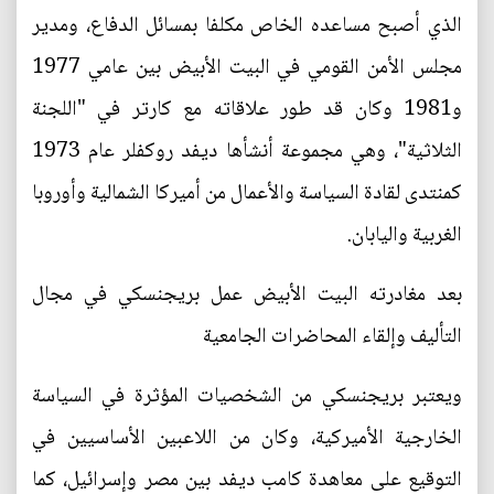
الذي أصبح مساعده الخاص مكلفا بمسائل الدفاع، ومدير
مجلس الأمن القومي في البيت الأبيض بين عامي 1977
و1981 وكان قد طور علاقاته مع كارتر في "اللجنة
الثلاثية"، وهي مجموعة أنشأها ديفد روكفلر عام 1973
كمنتدى لقادة السياسة والأعمال من أميركا الشمالية وأوروبا
الغربية واليابان.
بعد مغادرته البيت الأبيض عمل بريجنسكي في مجال
التأليف وإلقاء المحاضرات الجامعية
ويعتبر بريجنسكي من الشخصيات المؤثرة في السياسة
الخارجية الأميركية، وكان من اللاعبين الأساسيين في
التوقيع على معاهدة كامب ديفد بين مصر وإسرائيل، كما