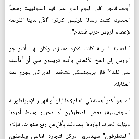
أوبسرفاتور "في اليوم الذي عبر فيه السوفييت رسمياً
الحدود، كتبت رسالة للرئيس كارتر: "الآن لدينا الفرصة
لإعطاء الروس حرب فيتنام".
"العملية السرية كانت فكرة ممتازة، وكان لها تأثير جر
الروس إلى الفخ الأفغاني وأنتم تريدون مني أن أتأسف
على ذلك؟" قال بريجنسكي للشخص الذي كان يجري معه
المقابلة.
"ما هو أكثر أهمية في العالم؟ طالبان أو انهيار الإمبراطورية
السوفييتية؟ بعض المتطرفين أو تحرير وسط أوروبا
ونهاية الحرب الباردة" بعد ذلك بأقل من أربع سنوات، هؤلاء
"المتطرفون" سيدمرون مركز التجارة العالمي ويلحقون