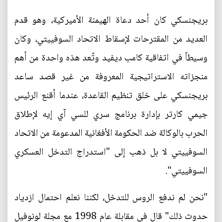
بريجنسكي كان أحد دعاة الهيمنة الأميركية، وهو قدم
العديد من المقترحات لإسقاط الاتحاد السوفييتي، وكان
وسيطاً في اتفاقية كامب ديفيد وتًعد هذه واحدة من أهم
منجزاته الاستراتيجية المعروفة من غير قصد ساعد
بريجنسكي على خلق تنظيم القاعدة، عندما أقنع الرئيس
جيمي كارتر بإدارة برنامج سري للسي آي إيه لإطلاق
الحرب بالوكالة ضد الحكومة الأفغانية المدعومة من الاتحاد
السوفييتي لا بل ذهب إلى "استدراج التدخل العسكري
السوفييتي".
"نحن لم ندفع الروس للتدخل، لكننا نعلم احتمال ازدياد
حدوث ذلك" قال في مقابلة عام 1998 مع مجلة لونوفيل