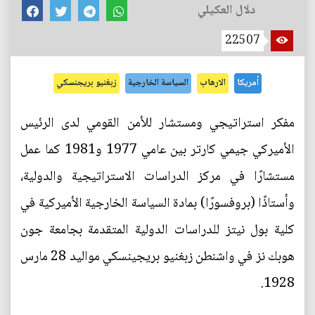
دلال العكيلي
22507
أمريكا
الارهاب
السياسة الخارجية
زبغنيو بريجنسكي
مفكر استراتيجي ومستشار للأمن القومي لدى الرئيس
الأميركي جيمي كارتر بين عامي 1977 و1981 كما عمل
مستشارًا في مركز الدراسات الاستراتيجية والدولية،
وأستاذًا (بروفسورًا) بمادة السياسة الخارجية الأميركية في
كلية بول نيتز للدراسات الدولية المتقدمة بجامعة جون
هوبك نز في واشنطن زبغنيو بريجينسكي مواليد 28 مارس
1928.