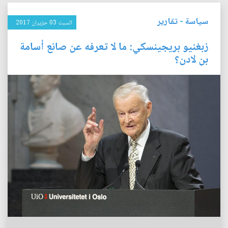
سياسة
-
تقارير
السبت 03 حزيران 2017
زبغنيو بريجينسكي: ما لا تعرفه عن صانع أسامة
بن لادن؟