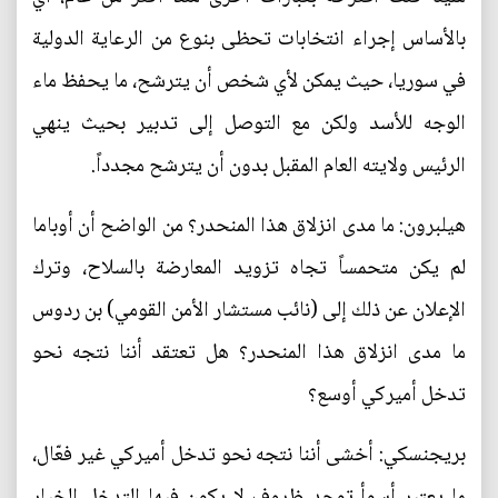
بالأساس إجراء انتخابات تحظى بنوع من الرعاية الدولية
في سوريا، حيث يمكن لأي شخص أن يترشح، ما يحفظ ماء
الوجه للأسد ولكن مع التوصل إلى تدبير بحيث ينهي
الرئيس ولايته العام المقبل بدون أن يترشح مجدداً.
هيلبرون: ما مدى انزلاق هذا المنحدر؟ من الواضح أن أوباما
لم يكن متحمساً تجاه تزويد المعارضة بالسلاح، وترك
الإعلان عن ذلك إلى (نائب مستشار الأمن القومي) بن ردوس
ما مدى انزلاق هذا المنحدر؟ هل تعتقد أننا نتجه نحو
تدخل أميركي أوسع؟
بريجنسكي: أخشى أننا نتجه نحو تدخل أميركي غير فعّال،
ما يعتبر أسوأ توجد ظروف لا يكون فيها التدخل الخيار