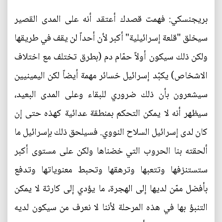
بريجنسكي: فهمت قصدك أعتقد أنه على المدى القصير
سيخلق "قلعة إسرائيلية" أكبر لأن أحداً لن يقف في طريقها
ولكن ذلك سيكون أولاً حمّام دم (بطرق تختلف مع اختلاف
الاشخاص) يكبّد إسرائيل خسائر مهمة أيضاً لكن اليمينيين
سيشعرون بأن ذلك ضروري للبقاء وعلى المدى البعيد،
سيظهر أنه لا يمكن التحكم بمنطقة عدائية كهذه حتى إن
كان لدى إسرائيل السلاح النووي. فسيلحق ذلك بإسرائيل ما
ألحقته بنا الحروب التي خضناها ولكن على مستوى أكبر
ستستنزفها وتتعبها وترهقها وتحبط معنوياتها وتدفع
بأفضل ممّن لديها إلى الهجرة، ما يؤدي إلى كارثة لا يمكن
التنبؤ بها في هذه المرحلة لأننا لا نعرف من سيكون لديه