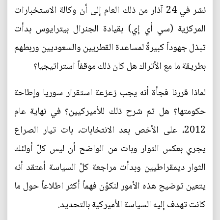
نشر في 24 آذار من ذلك العام إلى أن وكالة الاستخبارات
المركزية (سي أي إي) بقيادة الجنرال بيترايوس بدأت
تبذل جهوداً كبيرةً لمساعدة القطريين والسعوديين وربطهم
بطريقة ما مع الأتراك هل كان ذلك موقفاً استراتيجيا؟
لماذا قررنا فجأة أنه يجب زعزعة استقرار سوريا وإطاحة
حكومتها؟ هل تم شرح ذلك للأميركيين؟ في نهاية عام
2012، على الأخص بعد الانتخابات، بات تيار الصراع
يجري بعكس الثوار وبات من الواضح أن ليس كلّ أولئك
الثوار ديمقراطيين وبدأت مراجعة كلّ السياسة أعتقد أنه
يتعين توضيح هذه الأمور لنكوّن فهماً أكثر اطلاعاً حول ما
كانت تهدف إليه السياسة الأميركية بالتحديد.