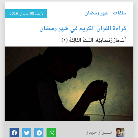
ملفات
-
شهر رمضان
الأربعاء 08 حزيران 2016
قراءة القرآن الكريم في شهر رمضان
أَسْحارٌ رَمَضانِيَّةٌ، السّنةُ الثّالِثَةُ (١)
نـــــزار حيدر