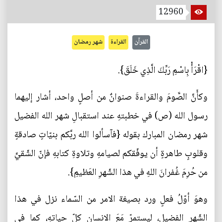
12960
القرآن
القراءة
شهر رمضان
{اقْرَأْ بِاسْمِ رَبِّكَ الَّذِي خَلَقَ}.
وكأَنَّ الصَّومَ والقراءةَ صنوانٌ من أصلٍ واحد، أشار إليهما
رسول الله (ص) في خطبتهِ عند استقبالِ شهر الله الفضيل
شهر رمضان المبارك بقوله {فآسألوا الله ربَّكم بنيّاتٍ صادقةٍ
وقلوبٍ طاهرةٍ أن يوفّقكم لصيامهِ وتلاوةِ كتابهِ فإنّ الشّقيَّ
من حُرِمَ غُفرانَ اللهِ في هذا الشّهرِ العَظيمِ}.
وهوَ أوّلُ فعلٍ ورد بصيغة الامر من السّماء نزل في هذا
الشّهر الفضيل، ليستمرّ مَعَ الانسان كلّ حياتهِ، كما في