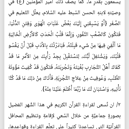
يسمعون بقدرٍ ما، كما يصفُ ذلك امير المؤمنين (ع) في
وصيّتهِ لابنهِ الحسن السّبط عليه السّلام، يعلّل التّعليم في
الصِّغَر {أَوْ يَسْبِقَنِي إِلَيْكَ بَعْضُ غَلَبَاتِ الْهَوَى وَفِتَنِ الدُّنْيَا،
فَتَكُونَ كَالصَّعْبِ النَّفُورِ، وَإِنَّمَا قَلْبُ الْحَدَثِ كَالاَْرْضِ الْخَالِيَةِ
مَا ألْقِيَ فِيهَا مِنْ شَيء قَبِلَتْهُ، فَبَادَرْتُكَ بِالاَْدَبِ قَبْلَ أَنْ يَقْسُو
قَلْبُكَ، وَيَشْتَغِلَ لُبُّكَ، لِتَسْتَقْبِلَ بِجِدِّ رَأْيِكَ مِنَ الاَْمْرِ مَا قَدْ
كَفَاكَ أَهْلُ التَّجَارِبِ بُغْيَتَهُ وَتَجْرِبَتَهُ، فَتَكُونَ قَدْ كُفِيتَ مَؤُونَةَ
الطَّلَبِ، وَعُوفِيتَ مِنْ عِلاَجِ التَّجْرِبَةِ، فَأَتَاكَ مِنْ ذلِكَ مَا قَدْ كُنَّا
نَأْتِيهِ، وَاسْتَبَانَ لَكَ مَا رُبَّمَا أَظْلَمَ عَلَيْنَا مِنْهُ}.
٢/ ان نّسعى لقراءةِ القرآن الكريم في هذا الشّهر الفضيل
بصورةٍ جماعيَّةٍ من خلال السّعي لإقامةِ وتنظيمِ المحافل
القرآنيّة التي تساعدنا كثيراً على تعلّم القراءة وقواعدها،