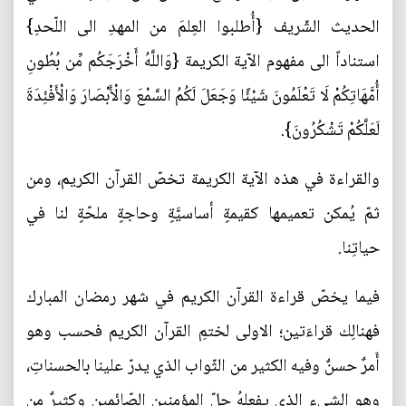
الحديث الشّريف {أُطلبوا العِلمَ من المهدِ الى اللّحدِ}
استناداً الى مفهوم الآية الكريمة {وَاللَّهُ أَخْرَجَكُم مِّن بُطُونِ
أُمَّهَاتِكُمْ لَا تَعْلَمُونَ شَيْئًا وَجَعَلَ لَكُمُ السَّمْعَ وَالْأَبْصَارَ وَالْأَفْئِدَةَ
لَعَلَّكُمْ تَشْكُرُونَ}.
والقراءة في هذه الآية الكريمة تخصّ القرآن الكريم، ومن
ثمّ يُمكن تعميمها كقيمةٍ أساسيَّةٍ وحاجةٍ ملحّةٍ لنا في
حياتِنا.
فيما يخصّ قراءة القرآن الكريم في شهر رمضان المبارك
فهنالِك قراءَتين؛ الاولى لختمِ القرآن الكريم فحسب وهو
أَمرٌ حسنٌ وفيه الكثير من الثّواب الذي يدرّ علينا بالحسناتِ،
وهو الشيء الذي يفعلهُ جلّ المؤمنين الصّائمين وكثيرٌ من