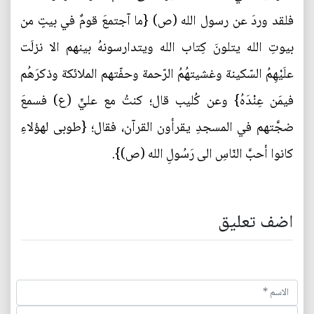
فلقد وردَ عن رسول الله (ص) {ما آجتمعَ قومٌ في بيتٍ من
بيوتِ الله يتلونَ كِتاب الله ويتدارسونهُ بينهم الا نزلَت
علَيْهِمُ السّكينة وغشيتهُمُ الرّحمة وحفّتهم الملائكة وذكرَهُم
فيمَن عِنْدَهُ} وعن كُليب قال؛ كنتُ مع عليٍّ (ع) فسمعَ
ضجَّتهم في المسجدِ يقرأون القرآن، فقال؛ {طوبى لهؤلاءِ
كانوا أحبَّ النّاسِ الى رَسُولِ الله (ص)}.
اضف تعليق