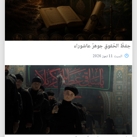
حِفظُ الحُقوقِ جوهرُ عاشوراء
السبت 11 تموز 2026