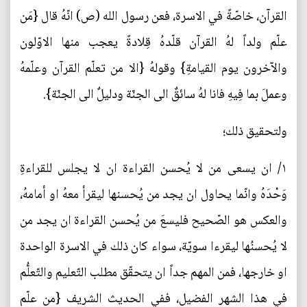
القرآن، خاصّةً في الاسرة، فعن رسول الله (ص) انّهُ قال {مَن
علّم ولداً لهُ القرآن قلّدهُ قِلادةً يعجب منها الاوّلون
والآخرون يوم القيامةِ} وقولهُ {الا من تعلّم القرآن وعلّمهُ
وعملَ بما فِيهِ فانا لهُ سائقٌ الى الجنّة ودليلٌ الى الجنّة}.
ولتحقيق ذلك؛
١/ ان يسعى من لا يُحسن القراءة ان لا يجلس للقراءةِ
وَحْدَهُ وانّما يحاول ان يجد من يُحسنها ليقرأ معهُ او أمامهُ،
والعكس هو الصّحيح فليسعَ من يُحسن القراءة ان يجد من
لا يُحسنُها ليقرءا سويّة، سواء كان ذلك في الاسرة الواحدة
او خارجها، فمن المهم جداً ان يتحقّق مطلب التّعليم والتّعلُّم
في هذا الشهر الفضيل، ففي الحديث الشريف {من علّم