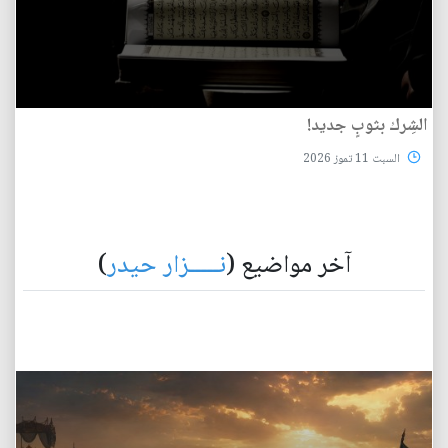
الشِرك بثوبٍ جديد!
السبت 11 تموز 2026
آخر مواضيع (
نـــــزار حيدر
)