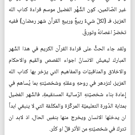
غير الصّائمين، كون الشَّهْر الفضيل موسم قراءة كتاب الله
العزيز، فـ {لكلّ شيءٌ ربيعٌ وربيع القرآن شهر رمضان} ففيه
تخضرّ اغصانهُ وتورقُ.
ولقد جاء الحثُّ على قراءة القرآن الكريم في هذا الشّهر
المبارك ليعيشَ الانسانُ اجواء القصص والقيم والاحكام
والاخلاق والمناقبيّات والمفاهيم التي يزخر بها كتاب الله
العزيز، لتزدهر في روحهِ وعقلهِ وشخصيّتهِ بما يُساهم في
إِعادة بناء شخصيّتهِ الرّسالية المستقيمةِ، فالشّهر الفضيل
بمثابة الدّورة التعليميّة المركّزة والمكثّفة التي لا ينبغي ابداً
ان يدخلها الانسان ويخرج منها بنفسِ الحال، اذ لابد ان
تتركَ في شخصيّتهِ من الأثر قلّ او كثُر.