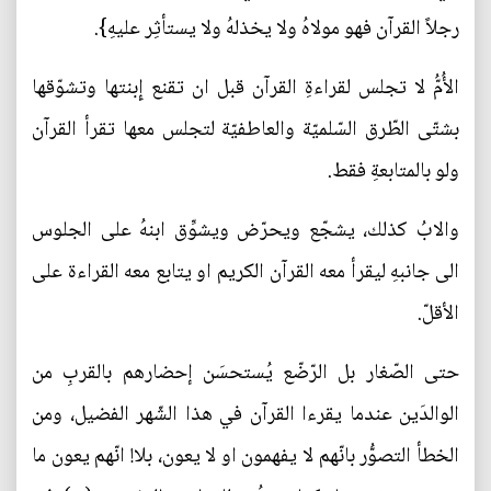
رجلاً القرآن فهو مولاهُ ولا يخذلهُ ولا يستأثِر عليهِ}.
الأُمُّ لا تجلس لقراءةِ القرآن قبل ان تقنع إِبنتها وتشوّقها
بشتّى الطّرق السّلميّة والعاطفيّة لتجلس معها تقرأ القرآن
ولو بالمتابعةِ فقط.
والابُ كذلك، يشجّع ويحرّض ويشوِّق ابنهُ على الجلوس
الى جانبهِ ليقرأ معه القرآن الكريم او يتابع معه القراءة على
الأقلّ.
حتى الصّغار بل الرّضّع يُستحسَن إحضارهم بالقربِ من
الوالدَين عندما يقرءا القرآن في هذا الشّهر الفضيل، ومن
الخطأ التصوُّر بانّهم لا يفهمون او لا يعون، بلا! انّهم يعون ما