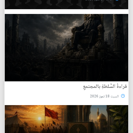
قراءةُ السُّلطةِ بالمجتمعِ
السبت 18 تموز 2026