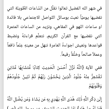
في شهر الله الفضيل تعالوا نقلّل من السّاعات الطّويلة التي
نقضيها يوميّاً نعبث بوسائل التّواصل الاجتماعي بلا فائدة
او ساعات اللهو في المقاهي، ونزيد من الساعات المثمرة
التي نقضيها مع القرآن الكريم، نتعلّم قراءتهُ ونضبط
قواعدها ونعيش اجواءهُ العامرة ننهل من معينهِ عِلماً نافعاً
وعملاً صالحاً وخلُقاً رفيعاً.
ففي الآية {اللَّهُ نَزَّلَ أَحْسَنَ الْحَدِيثِ كِتَابًا مُّتَشَابِهًا مَّثَانِيَ
تَقْشَعِرُّ مِنْهُ جُلُودُ الَّذِينَ يَخْشَوْنَ رَبَّهُمْ ثُمَّ تَلِينُ جُلُودُهُمْ
وَقُلُوبُهُمْ
إِلَىٰ ذِكْرِ اللَّهِ ذَٰلِكَ هُدَى اللَّهِ يَهْدِي بِهِ مَن يَشَاءُ وَمَن يُضْلِلِ اللَّهُ
فَمَا لَهُ مِنْ هَادٍ} امّا الحديث الشريف عن رسول الله (ص)