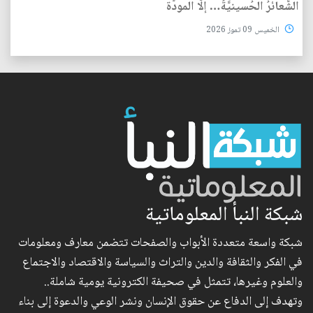
الشَّعائرُ الحُسينيَّةُ… إلَّا المودَّة
الخميس 09 تموز 2026
شبكة النبأ المعلوماتية
شبكة واسعة متعددة الأبواب والصفحات تتضمن معارف ومعلومات
في الفكر والثقافة والدين والتراث والسياسة والاقتصاد والاجتماع
والعلوم وغيرها، تتمثل في صحيفة الكترونية يومية شاملة..
وتهدف إلى الدفاع عن حقوق الإنسان ونشر الوعي والدعوة إلى بناء