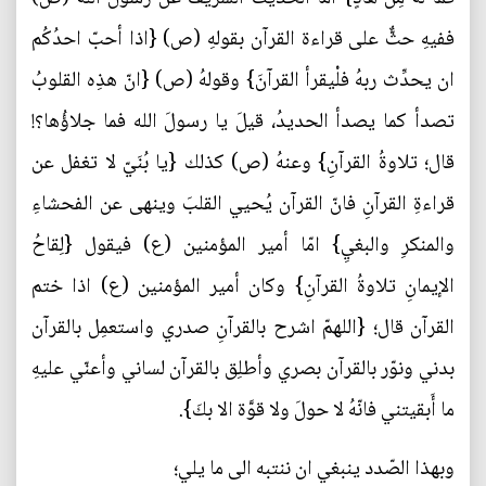
ففيهِ حثٌّ على قراءة القرآن بقولهِ (ص) {اذا أحبّ احدُكُم
ان يحدِّث ربهُ فلْيقرأ القرآنَ} وقولهُ (ص) {انّ هذِه القلوبُ
تصدأ كما يصدأ الحديدُ، قيلَ يا رسولَ الله فما جلاؤُها؟!
قال؛ تلاوةُ القرآنِ} وعنهُ (ص) كذلك {يا بُنَيّ لا تغفل عن
قراءةِ القرآنِ فانّ القرآن يُحيي القلبَ وينهى عن الفحشاءِ
والمنكرِ والبغيِ} امّا أمير المؤمنين (ع) فيقول {لِقاحُ
الإيمانِ تلاوةُ القرآنِ} وكان أمير المؤمنين (ع) اذا ختم
القرآن قال؛ {اللهمّ اشرح بالقرآنِ صدري واستعمِل بالقرآن
بدني ونوّر بالقرآن بصري وأطلِق بالقرآن لساني وأعنّي عليهِ
ما أَبقيتني فانّهُ لا حولَ ولا قوَّة الا بكَ}.
وبهذا الصّدد ينبغي ان ننتبه الى ما يلي؛