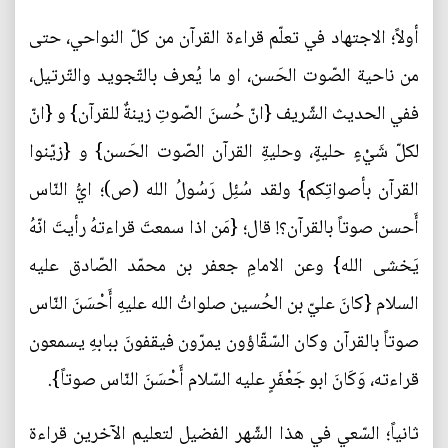
أولاً؛ الاجتهاد في تعلّم قراءة القرآن من كلّ النواحي، حتى
من ناحية الصّوت الحَسن، او ما يُعرف بالتّجويد والتّرتيل،
ففي الحديث الشّريف {انّ حُسنَ الصّوتِ زينةٌ للقرآن} و {انّ
لكلّ شَيْءٍ حليةٍ، وحليةِ القرآن الصّوت الحَسن} و {زيّنوا
القرآن بأصواتِكم} ولقد سُئِل رَسُولُ الله (ص)؛ ايُّ النّاس
أَحسن صوتاً بالقرآن؟! قال؛ {مَن اذا سمعتَ قراءتهُ رأيتَ انّهُ
يَخشى الله} وعن الامامِ جعفر بن محمّد الصّادق عليه
السلام {كانَ عليّ بن الحُسين صلواتُ الله عليهِ أَحْسَنَ النّاس
صوتاً بالقرآن وكان السّقّاؤون يمرّون فيقفونَ ببابهِ يسمعون
قراءته، وَكَانَ ابو جَعْفَرٍ عليه السّلام أَحْسَنَ النّاس صوتاً}.
ثانياً؛ السّعي في هذا الشّهر الفضيل لتعليم الآخرين قراءة