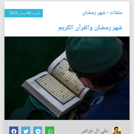
ملفات
-
شهر رمضان
السبت 08 نيسان 2023
شهر رمضان والقرآن الكريم
علي ال غراش