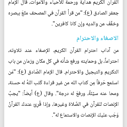
القرآن الكريم هداية ورحمة للأحياء والأموات، قال الإمام
جعفر الصادق (ع): "من قرأ القرآن في المصحف متّعَ ببصره
وخفّفَ عن والديه وإن كانا كافرين".
الاصغاء والاحترام
من آداب احترام القرآن الكريم، الإصغاء عند تلاوته،
احتراماً، بل وحمايته ورفع شأنه في كل مكان وزمان من باب
التكريم والتبجيل والاحترام. قال الإمام الصّادق (ع): "مَن
استَمع حَرفاً مِن كتاب الله من غير قراءة كَتَب اللهُ له حسنة،
ومحا عنه سيّئةً، ورفعَ له درجة". وقال (ع) أيضاً: "يجبُ
الإنصات للقرآن في الصّلاة وغيرها، وإذا قُرِئ عندك القرآنُ
وَجَب عليكَ الإنصات والاستماع له".