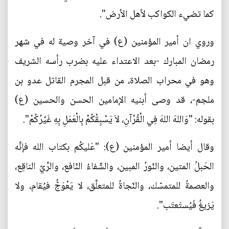
كما تضيء الكواكب لأهل الأرض".
وروي ان أمير المؤمنين (ع) في آخر وصية له في شهر
رمضان المبارك -بعد الاعتداء عليه بضرب رأسه الشريف
وهو في محراب الصلاة، من قبل المجرم القاتل عدو بن
ملجم-، قد وصى أبنيه الإمامين الحسن والحسين (ع)
بقوله: "وَاللهَ اللهَ فِي الْقُرْآنِ، لاَ يَسْبِقْكُمْ بِالْعَمَلِ بِهِ غَيْرُكُمْ".
وقال أيضا أمير المؤمنين (ع): "عَليكُم بكتاب الله فإنَّه
الحَبلُ المتين، والنّورُ المبين، والشّفاءُ النّافع، والرِّيّ الناقِع،
والعصمةُ للمتمسّك، والنّجاةُ للمتعلِّق، لا يَعْوَجُّ فيُقام، ولا
يَزيغُ فَيُستَعتَب".