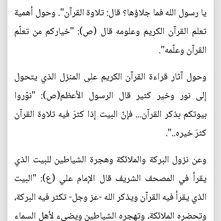
يا رسول الله فما جلاؤها؟ قال: تلاوة القرآن". وحول أهمية
تعلم القرآن الكريم وعلومه قال (ص): "خياركم من تعلّم
القرآن وعلّمه".
وحول آثار قراءة القرآن الكريم على المنزل الذي يتحول
إلى نور وخير كثير قال الرسول الأعظم(ص): "نوّروا
بيوتكم بذكر القرآن... فإنّ البيت إذا كثرَ فيه تلاوة القرآن
كثرَ خيره..".
وعن نزول البركة والملائكة وهجرة الشياطين للبيت الذي
يقرأ في المصحف الشريف قال الإمام علي (ع): "البيت
الذي يقرأ فيه القرآن ويذكر الله -عز وجل- تكثر فيه البركة،
وتحضره الملائكة، وتهجره الشياطين ويضيء لأهل السماء