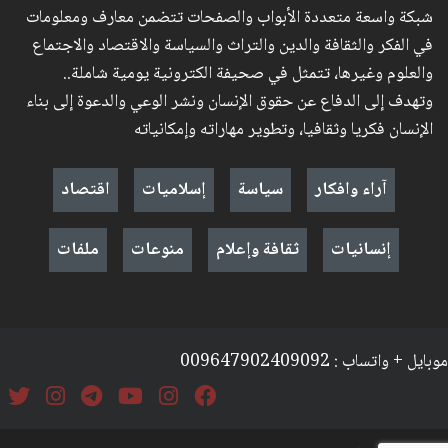
شبكة واسعة متعددة الأبواب والصفحات تتضمن معارف ومعلومات
في الفكر والثقافة والدين والتراث والسياسة والاقتصاد والاجتماع
والعلوم وغيرها، تتمثل في صحيفة الكترونية يومية شاملة..
وتهدف إلى الدفاع عن حقوق الإنسان ونشر الوعي والدعوة إلى بناء
الإنسان فكريا وثقافيا، وتطوير مهاراته وإمكانياته
آراء وافكار
سياسة
إسلاميات
اقتصاد
إنسانيات
ثقافة وإعلام
منوعات
ملفات
موبايل + واتساب : 009647902409092