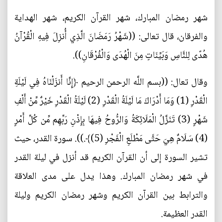
شهر رمضان المبارك، شهر القرآن الكريم، شهر الهداية
والفرقان، قال تعالى: ((شَهْرُ رَمَضَانَ الَّذِي أُنزِلَ فِيهِ الْقُرْآنُ
هُدًى لِلنَّاسِ وَبَيِّنَاتٍ مِنَ الْهُدَى وَالْفُرْقَانِ)).
وقال تعال: ((بسم اللَّه الرحمن الرحيم‏ ﴿إِنَّا أَنزَلْنَاهُ فِي لَيْلَةِ
الْقَدْرِ (1) وَمَا أَدْرَاكَ مَا لَيْلَةُ الْقَدْرِ (2) لَيْلَةُ الْقَدْرِ خَيْرٌ مِّنْ أَلْفِ
شَهْرٍ (3) تَنَزَّلُ الْمَلَائِكَةُ وَالرُّوحُ فِيهَا بِإِذْنِ رَبِّهِم مِّن كُلِّ أَمْرٍ
(4) سَلَامٌ هِيَ حَتَّى مَطْلَعِ الْفَجْرِ (5)﴾.)). سورة القدر، حيث
تشير السورة إلى أن القرآن الكريم قد أنزل في ليلة القدر
في شهر رمضان المبارك. وهذا يدل على مدى العلاقة
والترابط بين القرآن الكريم وشهر رمضان الكريم وليلة
القدر العظيمة.