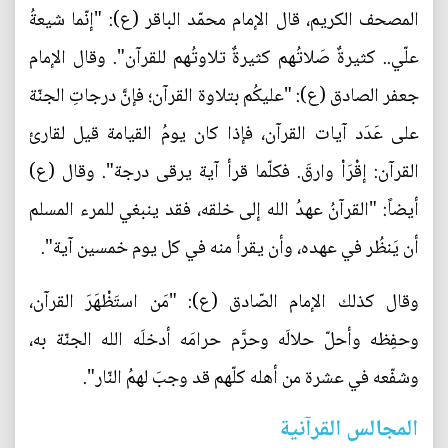
المصحف الكريم، قال الإمام محمّد الباقر (ع): "إنّما شيعةُ
علّي.. كثيرةٌ صَلاتُهم كثيرةٌ تلاوتُهم للقرآن". وقال الإمام
جعفر الصادق (ع): "عليكُم بتلاوة القرآن؛ فإنَّ درجاتِ الجنّة
على عَدَد آيات القرآن، فإذا كان يومُ القيامة قيل لقارئ
القرآن: إقْرَاْ وارقَ. فكلّما قرأ آية يرقى درجة". وقال (ع)
أيضاً: "القرآنُ عهدُ الله إلى خلقه، فقد ينبغي للمرء المسلم
أن يَنظُر في عهده، وأن يقرأ منه في كل يوم خمسين آية".
وقال كذلك الإمام الصّادق (ع): "مَن استَظْهَرَ القرآن،
وحفِظه وأحلّ حلالَه وحرَّم حرامَه أدخلَه الله الجنّة به،
وشفّعه في عشرة من أهله كلّهم قد وجبَ لهمُ النّار".
المجالس القرآنية